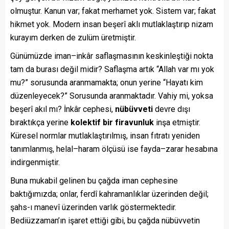
olmuştur. Kanun var; fakat merhamet yok. Sistem var; fakat
hikmet yok. Modern insan beşerî aklı mutlaklaştırıp nizam
kurayım derken de zulüm üretmiştir.
Günümüzde iman–inkâr saflaşmasının keskinleştiği nokta
tam da burası değil midir? Saflaşma artık “Allah var mı yok
mu?” sorusunda aranmamakta; onun yerine “Hayatı kim
düzenleyecek?” Sorusunda aranmaktadır. Vahiy mi, yoksa
beşerî akıl mı? İnkâr cephesi,
nübüvveti
devre dışı
bıraktıkça yerine
kolektif bir firavunluk
inşa etmiştir.
Küresel normlar mutlaklaştırılmış, insan fıtratı yeniden
tanımlanmış, helal–haram ölçüsü ise fayda–zarar hesabına
indirgenmiştir.
Buna mukabil gelinen bu çağda iman cephesine
baktığımızda; onlar, ferdî kahramanlıklar üzerinden değil;
şahs-ı manevî üzerinden varlık göstermektedir.
Bediüzzaman’ın işaret ettiği gibi, bu çağda nübüvvetin