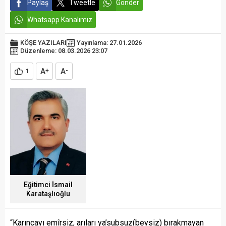
Paylaş
Tweetle
Gönder
Whatsapp Kanalımız
KÖŞE YAZILARI
Yayınlama: 27.01.2026
Düzenleme: 08.03.2026 23:07
A
A
1
+
-
Eğitimci İsmail
Karataşlıoğlu
“Karıncayı emîrsiz, arıları ya’subsuz(beysiz) bırakmayan