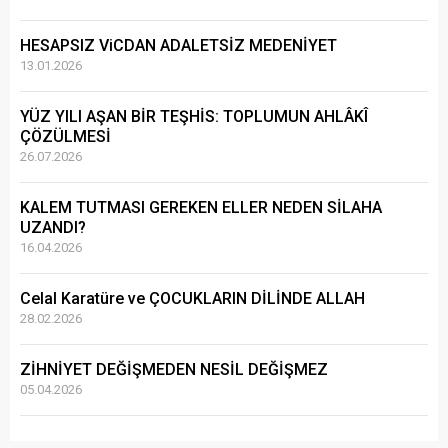
HESAPSIZ ViCDAN ADALETSİZ MEDENİYET
13.01.2026
YÜZ YILI AŞAN BİR TEŞHİS: TOPLUMUN AHLÂKÎ
ÇÖZÜLMESİ
26.07.2026
KALEM TUTMASI GEREKEN ELLER NEDEN SİLAHA
UZANDI?
16.04.2026
Celal Karatüre ve ÇOCUKLARIN DİLİNDE ALLAH
28.02.2026
ZİHNİYET DEĞİŞMEDEN NESİL DEĞİŞMEZ
05.04.2026