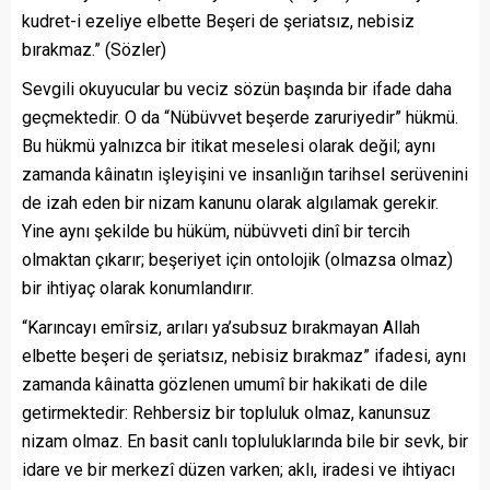
kudret-i ezeliye elbette Beşeri de şeriatsız, nebisiz
bırakmaz.” (Sözler)
Sevgili okuyucular bu veciz sözün başında bir ifade daha
geçmektedir. O da “Nübüvvet beşerde zaruriyedir” hükmü.
Bu hükmü yalnızca bir itikat meselesi olarak değil; aynı
zamanda kâinatın işleyişini ve insanlığın tarihsel serüvenini
de izah eden bir nizam kanunu olarak algılamak gerekir.
Yine aynı şekilde bu hüküm, nübüvveti dinî bir tercih
olmaktan çıkarır; beşeriyet için ontolojik (olmazsa olmaz)
bir ihtiyaç olarak konumlandırır.
“Karıncayı emîrsiz, arıları ya’subsuz bırakmayan Allah
elbette beşeri de şeriatsız, nebisiz bırakmaz” ifadesi, aynı
zamanda kâinatta gözlenen umumî bir hakikati de dile
getirmektedir: Rehbersiz bir topluluk olmaz, kanunsuz
nizam olmaz. En basit canlı topluluklarında bile bir sevk, bir
idare ve bir merkezî düzen varken; aklı, iradesi ve ihtiyacı