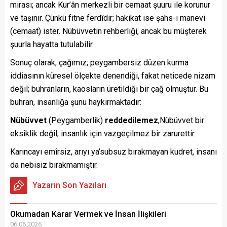
mirası; ancak Kur’ân merkezli bir cemaat şuuru ile korunur
ve taşınır. Çünkü fitne ferdîdir; hakikat ise şahs-ı manevi
(cemaat) ister. Nübüvvetin rehberliği, ancak bu müşterek
şuurla hayatta tutulabilir.
Sonuç olarak, çağımız; peygambersiz düzen kurma
iddiasının küresel ölçekte denendiği, fakat neticede nizam
değil; buhranların, kaosların üretildiği bir çağ olmuştur. Bu
buhran, insanlığa şunu haykırmaktadır:
Nübüvvet
(Peygamberlik)
reddedilemez
,Nübüvvet bir
eksiklik değil; insanlık için vazgeçilmez bir zarurettir.
Karıncayı emîrsiz, arıyı ya’subsuz bırakmayan kudret, insanı
da nebisiz bırakmamıştır.
Yazarın Son Yazıları
Okumadan Karar Vermek ve İnsan İlişkileri
06.06.2026