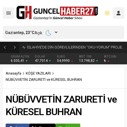
Gaziantep,
23
°C
Açık
GAZİANTEP’TE ARANAN 2 HÜKÜMLÜ YAKALANDI
GRAM ALTIN
DOLAR
EURO
BIST 100
BITCOIN
6.505,41
47,7014
54,9990
13.798,82
₺
Anasayfa
KÖŞE YAZILARI
NÜBÜVVETİN ZARURETİ ve KÜRESEL BUHRAN
NÜBÜVVETİN ZARURETİ ve
KÜRESEL BUHRAN