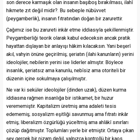
son derece karmaşık olan insanın başıboş bırakılması, ilahî
hikmete zıt değil midir?. Bu sebeple nübüvvet
(peygamberlik), insanın fıtratından doğan bir zarurettir.
Çağımız ise bu zarureti inkâr etme iddiasıyla şekillenmiştir.
Peygamberliği teorik olarak kabul edeceksin ancak pratik
hayattan dışlayan bir anlayışı hâkim kılacaksın. Yani beşerî
akıl, vahyin önüne geçirilmiş; şeriatın (ilahi kanunların) yerini
ideolojiler, nebilerin yerini ise liderler almıştır. Böylece
insanlık, şeriatsız ama kanunlu, nebîsiz ama otoriteli bir
düzenin içine sokulmaya çalışılmıştır..
Ne var ki seküler ideolojiler (dinden uzak), düzen kurma
iddiasına rağmen insanlığa bir istikamet, bir huzur
verememiştir. Kapitalizm üretmiş ama adaleti tesis
edememiş; sosyalizm eşitliği savunmuş ama fıtratı inkâr
etmiş; liberalizm özgürlüğü yüceltmiş ama ahlâkî sınırları
çözüp dağıtmıştır. Toplumları yerle bir etmiştir. Ortaya çıkan
şey gerçek bir nizam değil, yalnızca kontrollü bir kaos