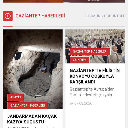
GAZİANTEP HABERLERİ
+ TÜMÜNÜ GÖRÜNTÜLE
GAZİANTEP HABERLERİ
GÜNDEM
GAZİANTEP’TE FİLİSTİN
KONVOYU COŞKUYLA
KARŞILANDI
Gaziantep’te Avrupa’dan
Filistin’e destek için yola
ASAYİŞ
çıkan konvoy düzenlenen
07.08.2026
GAZİANTEP HABERLERİ
mitingde vatandaşların
yoğun ilgisiyle karşılandı.
JANDARMADAN KAÇAK
Şahinbey Millet Camii
KAZIYA SUÇÜSTÜ
önünde destek mitingiyle