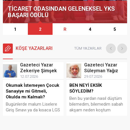
TİCARET ODASINDAN GELENEKSEL YKS
BAŞARI ÖDÜLÜ
1
2
R
4
5
KÖŞE YAZARLARI
TÜM YAZARLAR
Gazeteci Yazar
Gazeteci Yazar
Zekeriye
Şimşek
Süleyman
Yağız
12.07.2026
29.07.2026
Okumak İstemeyen Çocuk
BEN NEYİ EKSİK
Sanayiye mi Gitmeli,
SÖYLEDİM?
Okulda mı Kalmalı?
Ben bu yardan nasıl düştüm
Bugünlerde malum Liselere
bilemedim, bilemedim sabah
Giriş Sınavı ya da kısaca LGS
akşam neden koştum
sonuçları açıklandı. Kısa bir
bilemedim, bilemedim
süre sonra da
bakıyor yâr nazlı nazlı yaralı
Yükseköğretim Kurumları
bülbül avazlı neden niyazlı