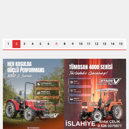
1
2
3
4
5
6
R
8
9
10
11
12
13
14
15