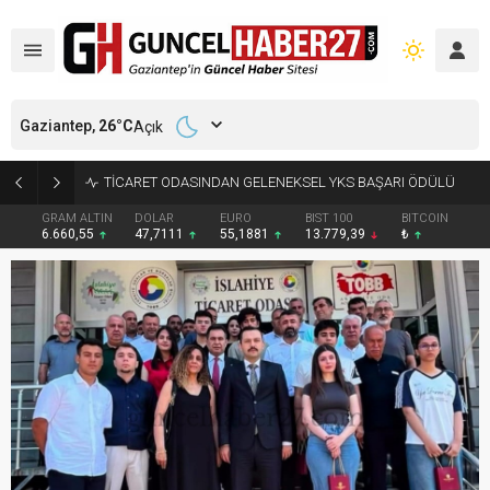
Gaziantep,
26
°C
Açık
TİCARET ODASINDAN GELENEKSEL YKS BAŞARI ÖDÜLÜ
GRAM ALTIN
DOLAR
EURO
BIST 100
BITCOIN
6.660,55
47,7111
55,1881
13.779,39
₺