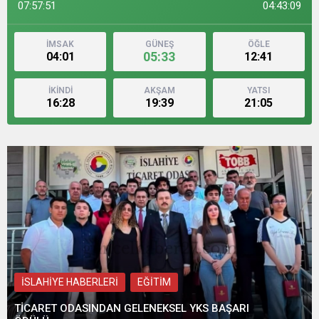
07:57:53
04:43:07
İMSAK
GÜNEŞ
ÖĞLE
05:33
04:01
12:41
İKİNDİ
AKŞAM
YATSI
16:28
19:39
21:05
İSLAHİYE HABERLERİ
EĞİTİM
TİCARET ODASINDAN GELENEKSEL YKS BAŞARI