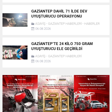
GAZİANTEP DAHİL 71 İLDE DEV
UYUŞTURUCU OPERASYONU
ASAYİŞ
-
GAZİANTEP HABERLERİ
-
HABERLER
06.08.2026
GAZİANTEP’TE 24 KİLO 750 GRAM
UYUŞTURUCU ELE GEÇİRİLDİ
ASAYİŞ
-
GAZİANTEP HABERLERİ
06.08.2026