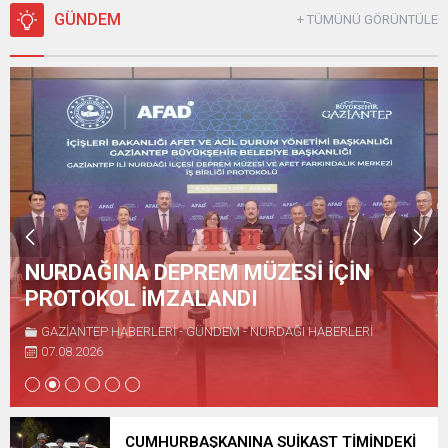
olayda İddiaya göre, plakası
Otoyolu’nun Nurdağı
GÜNDEM
+ TÜMÜNÜ GÖRÜNTÜLE
ve sürücüsü öğrenilemeyen
Kavşağı yakınlarında İsmail
tanker, seyir halindeyken bir
Doğruyol (46) idaresindeki
anda yanmaya başladı.
42 AEN 20 plakalı otomobil,
Durumu fark eden sürücü
Davut Y.(53) idaresindeki 49
tankeri yol kenarına çekerek
ABH 752 plakalı TIR ve
kendisini araçtan dışarı attı.
Ahmet C’nin kullandığı 03
Sürücünün 112 Acil Çağrı
AKB 331 plakalı...
Merkezi’ne ihbarda...
NURDAĞINA DEPREM MÜZESİ İÇİN
PROTOKOL İMZALANDI
GAZİANTEP HABERLERİ
-
GÜNDEM
-
NURDAĞI HABERLERİ
07.08.2026
CUMHURBAŞKANINA SUİKAST TİMİNDEKİ