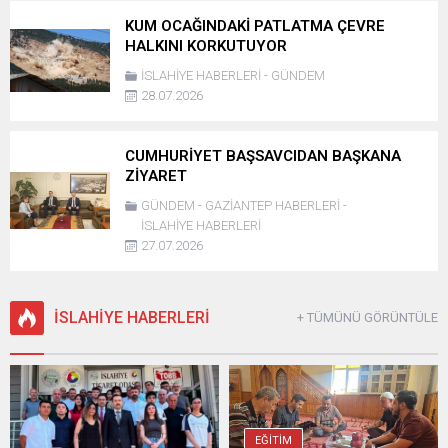
KUM OCAĞINDAKİ PATLATMA ÇEVRE
HALKINI KORKUTUYOR
İSLAHİYE HABERLERİ
-
GÜNDEM
28.07.2026
CUMHURİYET BAŞSAVCIDAN BAŞKANA
ZİYARET
GÜNDEM
-
GAZİANTEP HABERLERİ
-
İSLAHİYE HABERLERİ
27.07.2026
İSLAHİYE HABERLERİ
+ TÜMÜNÜ GÖRÜNTÜLE
EĞİTİM