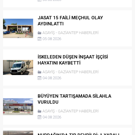
JASAT 15 FAİLİ MEÇHUL OLAY
AYDINLATTI
ASAYİŞ
-
GAZİANTEP HABERLERİ
05.08.2026
İSKELEDEN DÜŞEN İNŞAAT İŞÇİSİ
HAYATINI KAYBETTİ
ASAYİŞ
-
GAZİANTEP HABERLERİ
04.08.2026
BÜYÜYEN TARTIŞAMADA SİLAHLA
VURULDU
ASAYİŞ
-
GAZİANTEP HABERLERİ
04.08.2026