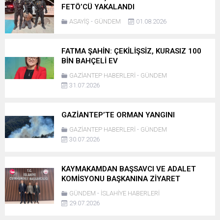
FETÖ’CÜ YAKALANDI
ASAYİŞ
-
GÜNDEM
01.08.2026
FATMA ŞAHİN: ÇEKİLİŞSİZ, KURASIZ 100
BİN BAHÇELİ EV
GAZİANTEP HABERLERİ
-
GÜNDEM
31.07.2026
GAZİANTEP’TE ORMAN YANGINI
GAZİANTEP HABERLERİ
-
GÜNDEM
30.07.2026
KAYMAKAMDAN BAŞSAVCI VE ADALET
KOMİSYONU BAŞKANINA ZİYARET
GÜNDEM
-
İSLAHİYE HABERLERİ
29.07.2026