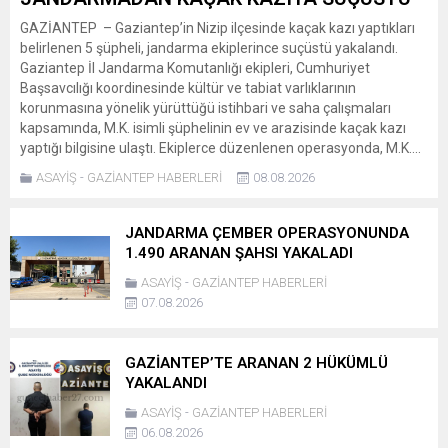
GAZİANTEP – Gaziantep’in Nizip ilçesinde kaçak kazı yaptıkları
belirlenen 5 şüpheli, jandarma ekiplerince suçüstü yakalandı.
Gaziantep İl Jandarma Komutanlığı ekipleri, Cumhuriyet
Başsavcılığı koordinesinde kültür ve tabiat varlıklarının
korunmasına yönelik yürüttüğü istihbari ve saha çalışmaları
kapsamında, M.K. isimli şüphelinin ev ve arazisinde kaçak kazı
yaptığı bilgisine ulaştı. Ekiplerce düzenlenen operasyonda, M.K....
ASAYİŞ
-
GAZİANTEP HABERLERİ
08.08.2026
JANDARMA ÇEMBER OPERASYONUNDA
1.490 ARANAN ŞAHSI YAKALADI
ASAYİŞ
-
GAZİANTEP HABERLERİ
07.08.2026
GAZİANTEP’TE ARANAN 2 HÜKÜMLÜ
YAKALANDI
ASAYİŞ
-
GAZİANTEP HABERLERİ
06.08.2026