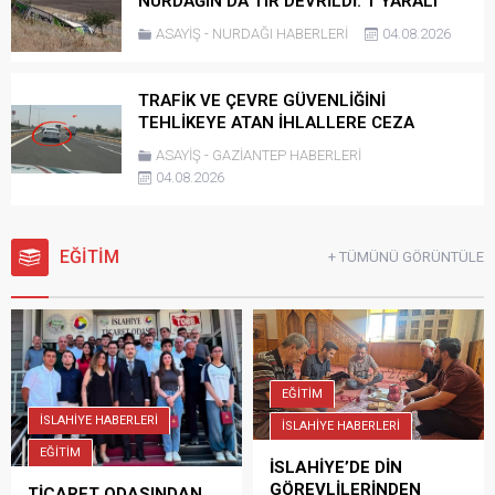
NURDAĞIN’DA TIR DEVRİLDİ: 1 YARALI
ASAYİŞ
-
NURDAĞI HABERLERİ
04.08.2026
TRAFİK VE ÇEVRE GÜVENLİĞİNİ
TEHLİKEYE ATAN İHLALLERE CEZA
ASAYİŞ
-
GAZİANTEP HABERLERİ
04.08.2026
EĞİTİM
+ TÜMÜNÜ GÖRÜNTÜLE
EĞİTİM
İSLAHİYE HABERLERİ
İSLAHİYE HABERLERİ
EĞİTİM
İSLAHİYE’DE DİN
GÖREVLİLERİNDEN
TİCARET ODASINDAN