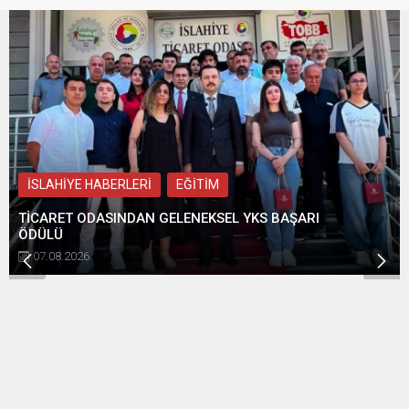
Sınavları açıklanacak. Konu
niyazlı bilemedim, bilemedim
önemli. Her yıl lise tercihleri
ben bahçanın bir gülüyüm
döneminde binlerce aile aynı
sönmez ateşin külüyüm bir
soruyla karşı karşıya kalıyor:
iğdenin son dalıyım
“Çocuğum okumak
bilemedim, bilemedim...
istemiyor. Sanayiye mi
vereyim,...
İSLAHİYE HABERLERİ
EĞİTİM
TİCARET ODASINDAN GELENEKSEL YKS BAŞARI
ÖDÜLÜ
07.08.2026