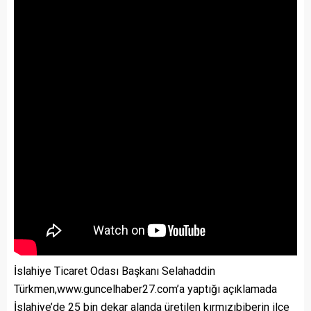
İslahiye Ticaret Odası Başkanı Selahaddin
Türkmen,www.guncelhaber27.com’a yaptığı açıklamada
İslahiye’de 25 bin dekar alanda üretilen kırmızıbiberin ilçe