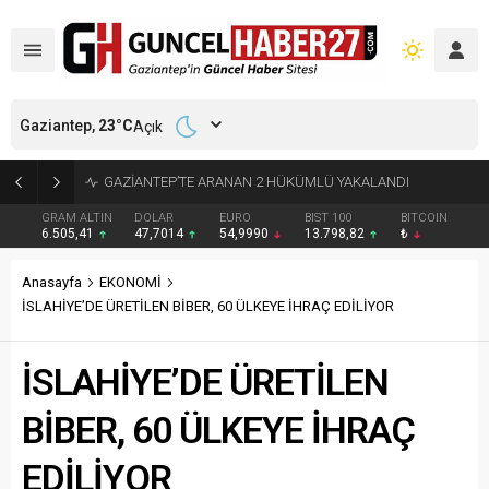
Gaziantep,
23
°C
Açık
GAZİANTEP’TE ARANAN 2 HÜKÜMLÜ YAKALANDI
GRAM ALTIN
DOLAR
EURO
BIST 100
BITCOIN
6.505,41
47,7014
54,9990
13.798,82
₺
Anasayfa
EKONOMİ
İSLAHİYE’DE ÜRETİLEN BİBER, 60 ÜLKEYE İHRAÇ EDİLİYOR
İSLAHİYE’DE ÜRETİLEN
BİBER, 60 ÜLKEYE İHRAÇ
EDİLİYOR