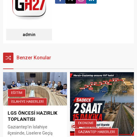
admin
Benzer Konular
EĞİTİM
İSLAHİYE HABERLERİ
LGS ÖNCESİ HAZIRLIK
TOPLANTISI
EKONOMİ
Gaziantep’in İslahiye
GAZİANTEP HABERLERİ
ilçesinde, Liselere Geçiş