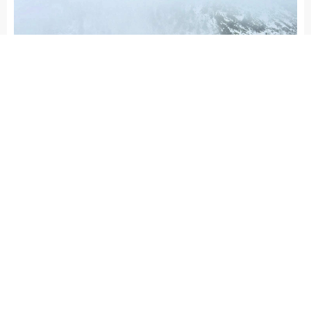
admin
YAŞAM
İSLAHİYE HABERLERİ
Yayınlama: 11.02.2026
Düzenleme: 11.02.2026 19:30
A
A
+
-
Gaziantep’in İslahiye İlçesinde, İslahiye Dağcılık ve Spor
Kulübü ile Gazi Dağcılık ve Doğa Sporları Kulübü
sporcuları,6 Şubat depremlerinde hayatını kaybedenleri