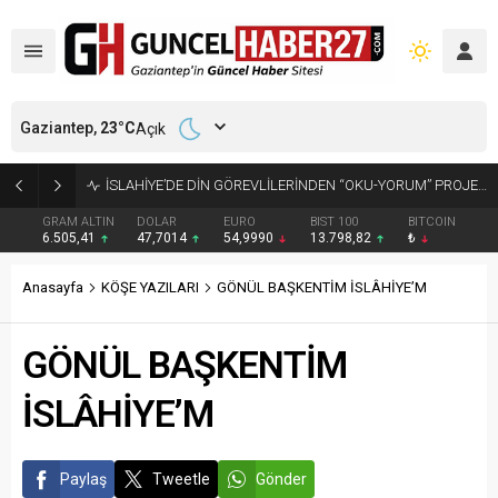
Gaziantep,
23
°C
Açık
GAZİANTEP’TE ARANAN 2 HÜKÜMLÜ YAKALANDI
GRAM ALTIN
DOLAR
EURO
BIST 100
BITCOIN
6.505,41
47,7014
54,9990
13.798,82
₺
Anasayfa
KÖŞE YAZILARI
GÖNÜL BAŞKENTİM İSLÂHİYE’M
GÖNÜL BAŞKENTİM
İSLÂHİYE’M
Paylaş
Tweetle
Gönder