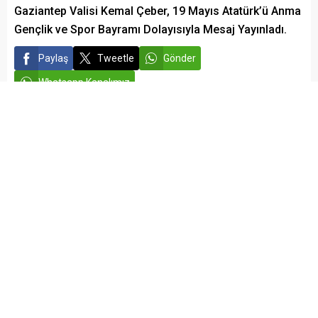
Gaziantep Valisi Kemal Çeber, 19 Mayıs Atatürk’ü Anma
Gençlik ve Spor Bayramı Dolayısıyla Mesaj Yayınladı.
Paylaş
Tweetle
Gönder
Whatsapp Kanalımız
admin
GÜNDEM
Yayınlama: 18.05.2025
A
A
+
-
Aziz Hemşehrilerim, Sevgili Gençler,
Bugün, bir milletin küllerinden yeniden doğduğu, esaret
zincirlerini kırarak bağımsızlığa yürüdüğü o kutlu günün, 19
Mayıs 1919’un 106. yıldönümünü gururla ve coşkuyla
kutluyoruz.