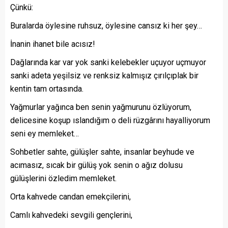
Çünkü:
Buralarda öylesine ruhsuz, öylesine cansız ki her şey…
İnanin ihanet bile acısız!
Dağlarında kar var yok sanki kelebekler uçuyor uçmuyor
sanki adeta yeşilsiz ve renksiz kalmışız çırılçıplak bir
kentin tam ortasında.
Yağmurlar yağınca ben senin yağmurunu özlüyorum,
delicesine koşup ıslandığım o deli rüzgârını hayalliyorum
seni ey memleket…
Sohbetler sahte, gülüşler sahte, insanlar beyhude ve
acımasız, sıcak bir gülüş yok senin o ağız dolusu
gülüşlerini özledim memleket.
Orta kahvede candan emekçilerini,
Camlı kahvedeki sevgili gençlerini,