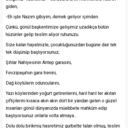
giden,
-Eh işte Nazım gibiyim, demek geliyor içimden.
Çünkü, gönül başkentimize gelişimiz uzadıkça bütün
hüzünler gelip teslim aliyor ruhunuzu.
Size kalan hayalinizle, çocukluğunuzdan bugüne dair tek
tek düşünüp başlıyorsunuz;
Şıhlar Nahiyesinin Antep garasını,
Fevzipaşa’nın gara trenini,
Dağ köylülerin oduncularını,
Yazı köylerinden yoğurt getirenlerini, harıl harıl ter akıtan
çiftçilerini kısaca akın akın dört bir yandan gelen o güzel
insanları gönül dünyanızda müebbete mahkûm edip
başlıyorsunuz onlarla volta atmaya…
Dolu dolu birikmiş hasretimiz gurbette talan olmuş, teslim