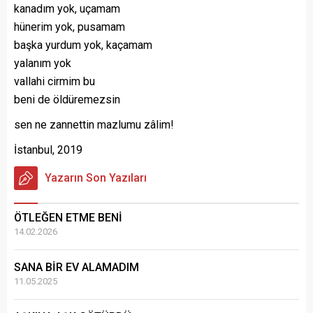
kanadım yok, uçamam
hünerim yok, pusamam
başka yurdum yok, kaçamam
yalanım yok
vallahi cirmim bu
beni de öldüremezsin
sen ne zannettin mazlumu zâlim!
İstanbul, 2019
Yazarın Son Yazıları
ÖTLEĞEN ETME BENİ
14.02.2026
SANA BİR EV ALAMADIM
11.05.2025