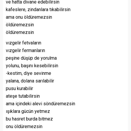
ve hatta divane edebilirsin
kafeslere, zindanlara tıkabilirsin
ama onu öldüremezsin
öldüremezsin
öldüremezsin
vızgelir fetvaların
vızgelir fermanların
peşine düşüp de yorulma
yolunu, başını kesebilirsin
-kestim, diye sevinme
yalana, dolana sarılabilir
pusu kurabilir
ateşe tutabilirsin
ama içindeki alevi söndüremezsin
ışıklara gücün yetmez
bu hasret burda bitmez
onu öldüremezsin