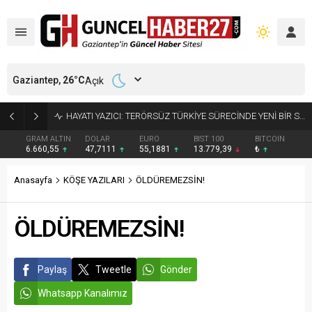
Gaziantep,
26
°C
Açık
JANDARMADAN KAÇAK KAZIYA SUÇÜSTÜ
GRAM ALTIN
DOLAR
EURO
BIST 100
BITCOIN
6.660,55
47,7111
55,1881
13.779,39
₺
Anasayfa
KÖŞE YAZILARI
ÖLDÜREMEZSİN!
ÖLDÜREMEZSİN!
Paylaş
Tweetle
Gönder
Whatsapp Kanalımız