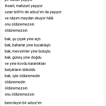
ihsanî, mahzunî yaşıyor
ozan telli’m de adsız’ım da yaşıyor
ve nâzım meydan okuyor hâlâ
onu öldüremezsin
öldüremezsin
bak, şu çiçek yine açtı
bak, baharlar yine kucaklaştı
bak, mevsimler yine buluştu
bak, güneş yine doğdu
ve yine kovdu karanlıkları
balçıkların döküldü
bak, işte öldüremedin
öldüremedin
öldüremezsin
onu öldüremezsin
bencileyin bir adsız’ım