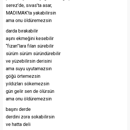
serez’de, sıvas’ta asar,
MADIMAK’ta yakabilirsin
ama onu öldüremezsin
darda bırakabilir
aşını ekmeğini kesebilir
“fizan”lara filan sürebilir
sürüm sürüm süründürebilir
ve yüzebilirsin derisini
ama suyu uyutamazsın
göğü örtemezsin
yıldızları sökemezsin
gün gelir sen de ölürsün
ama onu öldüremezsin
başını derde
derdini zora sokabilirsin
ve hatta deli