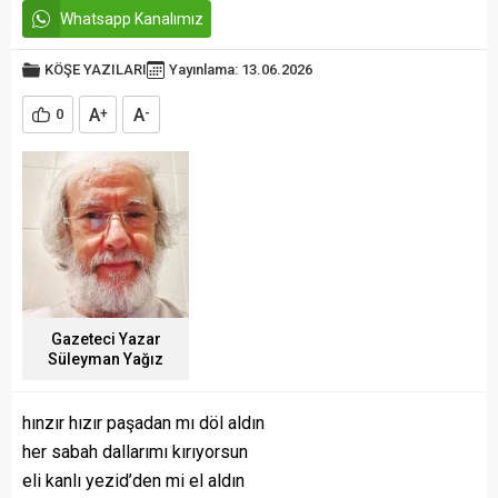
Whatsapp Kanalımız
KÖŞE YAZILARI
Yayınlama: 13.06.2026
A
A
0
+
-
Gazeteci Yazar
Süleyman Yağız
hınzır hızır paşadan mı döl aldın
her sabah dallarımı kırıyorsun
eli kanlı yezid’den mi el aldın