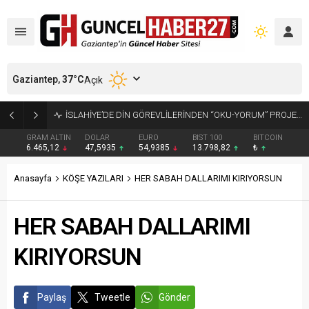
Gaziantep,
37
°C
Açık
İSLAHİYE’DE DİN GÖREVLİLERİNDEN “OKU-YORUM” PROJESİ
GRAM ALTIN
DOLAR
EURO
BIST 100
BITCOIN
6.465,12
47,5935
54,9385
13.798,82
₺
Anasayfa
KÖŞE YAZILARI
HER SABAH DALLARIMI KIRIYORSUN
HER SABAH DALLARIMI
KIRIYORSUN
Paylaş
Tweetle
Gönder