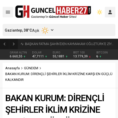
Gaziantep,
38
°C
Açık
KÜÇÜK AK BALIKÇILLAR AĞAÇLARI BEYAZA BÜRÜDÜ
GRAM ALTIN
DOLAR
EURO
BIST 100
BITCOIN
6.660,55
47,7111
55,1881
13.779,39
₺
Anasayfa
GÜNDEM
BAKAN KURUM: DİRENÇLİ ŞEHİRLER İKLİM KRİZİNE KARŞI EN GÜÇLÜ
KALKANDIR
BAKAN KURUM: DİRENÇLİ
ŞEHİRLER İKLİM KRİZİNE