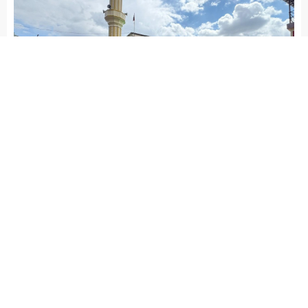
admin
İSLAHİYE HABERLERİ
SİYASET
Yayınlama: 08.05.2026
A
A
+
-
AK Parti İslahiye İlçe Başkanı Reşit Uluşan,
beraberindekiler ile birlikte ‘Süper Hücre’nin dolu yağışının
yaşandığı Kırsal Yeniceli Mahallesi’nde zarar gören