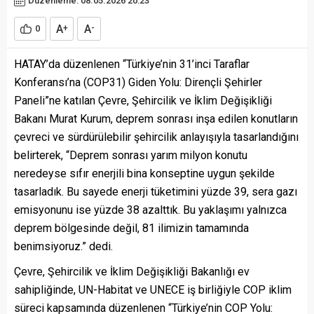
Düzenleme: 08.05.2026 20:23
A
A
0
+
-
HATAY’da düzenlenen “Türkiye’nin 31’inci Taraflar
Konferansı’na (COP31) Giden Yolu: Dirençli Şehirler
Paneli”ne katılan Çevre, Şehircilik ve İklim Değişikliği
Bakanı
Murat Kurum
, deprem sonrası inşa edilen konutların
çevreci ve sürdürülebilir şehircilik anlayışıyla tasarlandığını
belirterek, “Deprem sonrası yarım milyon konutu
neredeyse sıfır enerjili bina konseptine uygun şekilde
tasarladık. Bu sayede enerji tüketimini yüzde 39, sera gazı
emisyonunu ise yüzde 38 azalttık. Bu yaklaşımı yalnızca
deprem bölgesinde değil, 81 ilimizin tamamında
benimsiyoruz.” dedi.
Çevre, Şehircilik ve İklim Değişikliği Bakanlığı ev
sahipliğinde, UN-Habitat ve UNECE iş birliğiyle COP iklim
süreci kapsamında düzenlenen “Türkiye’nin COP Yolu: