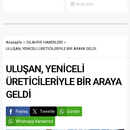
kırsal mahallelerde kurban
etti. İl Emniyet Müdürü Celal
08.06.2025
kesimlerinin ardından
Özcan katıldı
yüzlerce deri ve hayvan
atığını temizledi. Ekiplerin
çalışması sonucu yaklaşık
260 ton deri ve atık toplandı.
Anasayfa
İSLAHİYE HABERLERİ
ULUŞAN, YENİCELİ ÜRETİCİLERİYLE BİR ARAYA GELDİ
ULUŞAN, YENİCELİ
ÜRETİCİLERİYLE BİR ARAYA
GELDİ
Paylaş
Tweetle
Gönder
Whatsapp Kanalımız