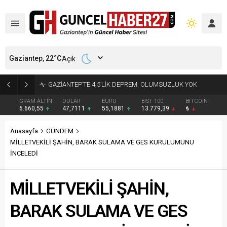
Gaziantep,
22
°C
Açık
17 YIL 6 AY KESİNLEŞMİŞ HAPİS CEZASI BULUNAN HÜKÜMLÜ YAKALANDI
GRAM ALTIN
DOLAR
EURO
BIST 100
BITCOIN
6.660,55
47,7111
55,1881
13.779,39
₺
Anasayfa
GÜNDEM
MİLLETVEKİLİ ŞAHİN, BARAK SULAMA VE GES KURULUMUNU
İNCELEDİ
MİLLETVEKİLİ ŞAHİN,
BARAK SULAMA VE GES