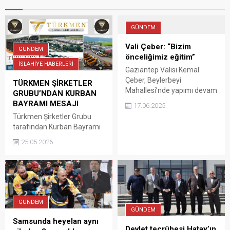
GÜNDEM
Vali Çeber: “Bizim
GÜNDEM
önceliğimiz eğitim”
İSLAHİYE HABERLERİ
Gaziantep Valisi Kemal
Çeber, Beylerbeyi
TÜRKMEN ŞİRKETLER
Mahallesi’nde yapımı devam
GRUBU’NDAN KURBAN
eden 24 derslikli ilkokul
BAYRAMI MESAJI
17.06.2025
inşaat alanında incelemede
Türkmen Şirketler Grubu
bulundu. Vali Çeber: "Bizim
tarafından Kurban Bayramı
önceliğimiz eğitim" dedi.
dolayısıyla yayımlanan
25.05.2026
mesajda, bayramın birlik,
beraberlik ve paylaşma
duygularını güçlendirmesi
temennisinde bulunuldu.
Mesajda, “Milletçe birlik ve
beraberlik içerisinde idrak
GÜNDEM
ettiğimiz Kurban
GÜNDEM
Bayramı’nın ülkemize ve
Samsunda heyelan aynı
Devlet tecrübesi Hatay’ın
tüm insanlığa sağlık, huzur