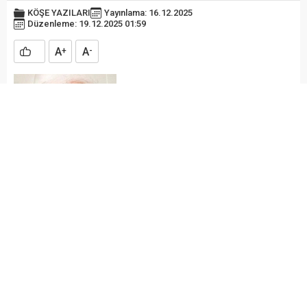
KÖŞE YAZILARI
Yayınlama: 16.12.2025
Düzenleme: 19.12.2025 01:59
A
A
+
-
Gazeteci Yazar
Süleyman Yağız
Sadece iktidara ve yandaşlarına hizmet eden bir ekonomi
ve tarifsiz bir israf var!
Cumhuriyet döneminde böylesi hiç olmadı!