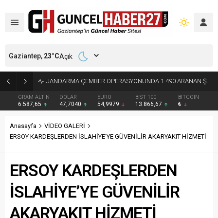
Gaziantep,
23
°C
Açık
JANDARMA ÇEMBER OPERASYONUNDA 1.490 ARANAN ŞAHSI YAKALADI
GRAM ALTIN
DOLAR
EURO
BIST 100
BITCOIN
6.587,65
47,7040
54,9979
13.866,67
₺
Anasayfa
VİDEO GALERİ
ERSOY KARDEŞLERDEN İSLAHİYE’YE GÜVENİLİR AKARYAKIT HİZMETİ
ERSOY KARDEŞLERDEN
İSLAHİYE’YE GÜVENİLİR
AKARYAKIT HİZMETİ