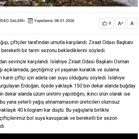
İDEO GALERİ
Yayınlama: 08.01.2026
A
A
0
+
-
ğışı, çiftçiler tarafından umutla karşılandı. Ziraat Odası Başkanı
bereketli bir tarım sezonu beklediklerini söyledi.
afından sevinçle karşılandı. İslahiye Ziraat Odası Başkanı Osman
ı açıklamada, geçtiğimiz yıl yaşanan kuraklık ve sulama
n karın çiftçi için adeta can suyu olduğunu söyledi. İslahiye
vurgulayan Erdoğan, ilçede yaklaşık 150 bin dekar alanda buğday
n dekar alanda üzüm üretimi yapıldığını, ikinci ürün olarak ise
n bu yana yeterli yağış alınamamasının üreticileri olumsuz
klaşık 40 kilogram kar düştü. Bu yağışlarla birlikte
 çiftçilerimiz bol suya kavuşacak ve bereketli bir sezon
di.