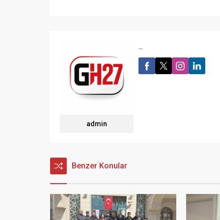
...
admin
Benzer Konular