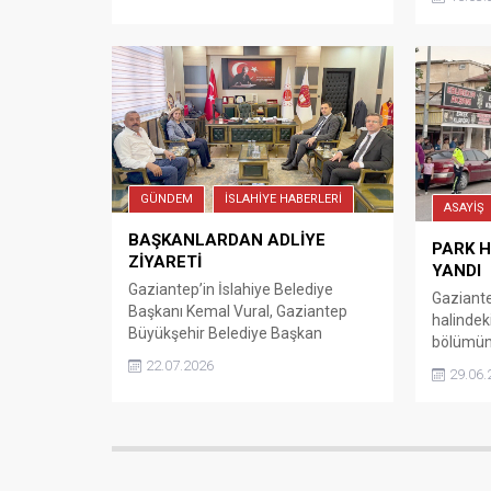
mesajınd
“Ramaza
en yoğun
Gecesi’n
ve dünya
getirmes
milletim
Kadir Gec
kutluyoru
GÜNDEM
İSLAHİYE HABERLERİ
ASAYİŞ
BAŞKANLARDAN ADLİYE
PARK H
ZİYARETİ
YANDI
Gaziantep’in İslahiye Belediye
Gaziante
Başkanı Kemal Vural, Gaziantep
halindek
Büyükşehir Belediye Başkan
bölümünd
Yardımcısı Feray Yılmaz, İslahiye
neden ol
22.07.2026
29.06.
Cumhuriyet Başsavcısı Nurullah
Mahalles
Şahin ile Adalet Komisyonu Başkanı
halinde 
Halil Baloğlu’nu ziyaret etti. İslahiye
otomobil
Belediye Başkanı Kemal Vural,
nedenle 
Gaziantep Büyükşehir Belediye
Yangını 
Başkan Yardımcısı Feray Yılmaz,