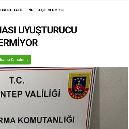
lar, yangın söndürme
minnet ve şükranla andığını ifade
le ilk müdahaleyi yaparken
URUCU TACİRLERİNE GEÇİT VERMİYOR
eden Vural,...
faiye ekiplerine bildirdi.
rine...
ASI UYUŞTURUCU
VERMİYOR
sapp Kanalımız