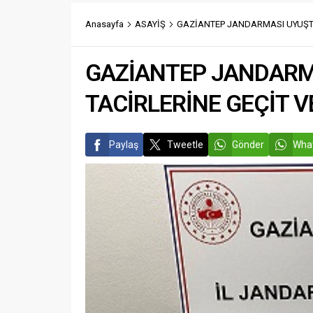
vatandaş
İslahiye Cumhuriyet Başsavcısı
tüpleriy
Anasayfa
ASAYİŞ
GAZİANTEP JANDARMASI UYUŞT
Nurullah Şahin ile İlçemize yeni
durumu it
atanarak göreve başlayan Adalet...
İhbar üze
GAZİANTEP JANDARM
TACİRLERİNE GEÇİT 
Paylaş
Tweetle
Gönder
What