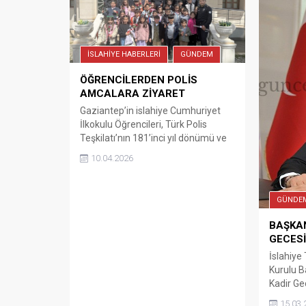
İSLAHİYE HABERLERİ
GÜNDEM
ÖĞRENCİLERDEN POLİS
AMCALARA ZİYARET
Gaziantep’in islahiye Cumhuriyet
İlkokulu Öğrencileri, Türk Polis
Teşkilatı’nın 181’inci yıl dönümü ve
Polis Haftası kapsamında İlçe
10.04.2026
Emniyet Müdürlüğünü ziyaret etti.
İslahiye Cumhuriyet İlkokulunda iki
sınıf ayrı ayrı öğretmenleri ile
GÜNDE
birlikte, Türk Polis Teşkilatı’nın
181’inci yıl dönümü ve Polis Haftası
BAŞKA
kapsamında İlçe Emniyet
GECESİ
Müdürlüğünü ziyaret etti.
İslahiye
Öğrencileri kapıda karşılayan görevli
Kurulu B
polisler,...
Kadir Ge
mesajı y
15.03.