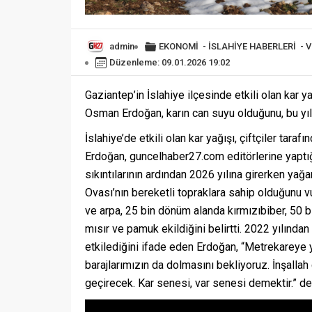
admin
EKONOMİ
-
İSLAHİYE HABERLERİ
-
V
Düzenleme: 09.01.2026 19:02
Gaziantep’in İslahiye ilçesinde etkili olan kar ya
Osman Erdoğan, karın can suyu olduğunu, bu yıl 
İslahiye’de etkili olan kar yağışı, çiftçiler tar
Erdoğan, guncelhaber27.com editörlerine yaptığ
sıkıntılarının ardından 2026 yılına girerken yağa
Ovası’nın bereketli topraklara sahip olduğunu 
ve arpa, 25 bin dönüm alanda kırmızıbiber, 50 bi
mısır ve pamuk ekildiğini belirtti. 2022 yılında
etkilediğini ifade eden Erdoğan, “Metrekareye ya
barajlarımızın da dolmasını bekliyoruz. İnşallah
geçirecek. Kar senesi, var senesi demektir.” de