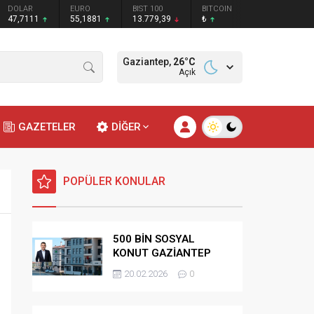
DOLAR
EURO
BIST 100
BITCOIN
47,7111
55,1881
13.779,39
₺
Gaziantep,
26
°C
Açık
GAZETELER
DİĞER
POPÜLER KONULAR
500 BİN SOSYAL
KONUT GAZİANTEP
HAK SAHİPLİĞİ
20.02.2026
0
BELİRLEME KURASI-
CANLI-