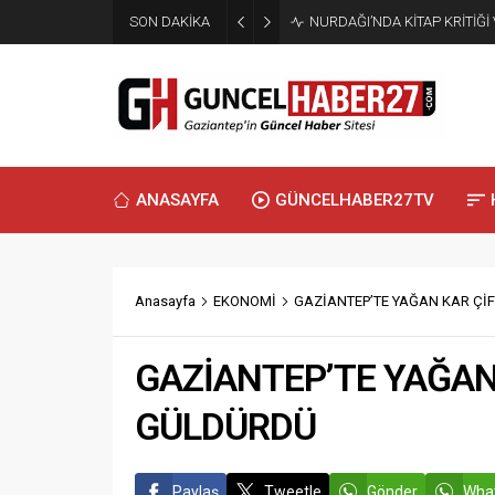
SON DAKİKA
NURDAĞI’NDA KİTAP KRİTİĞİ
ANASAYFA
GÜNCELHABER27TV
Anasayfa
EKONOMİ
GAZİANTEP’TE YAĞAN KAR Çİ
GAZİANTEP’TE YAĞAN
GÜLDÜRDÜ
Paylaş
Tweetle
Gönder
What