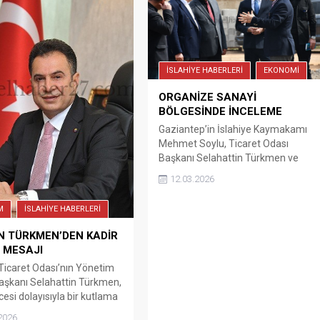
İSLAHİYE HABERLERİ
EKONOMİ
ORGANİZE SANAYİ
BÖLGESİNDE İNCELEME
Gaziantep’in İslahiye Kaymakamı
Mehmet Soylu, Ticaret Odası
Başkanı Selahattin Türkmen ve
beraberinde heyet Aylık OSB
12.03.2026
toplantısı kapsamında OSB İdare
binasında incelemede bulundu
M
İSLAHİYE HABERLERİ
İslahiye Kaymakamı Mehmet Soylu
başkanlığında gerçekelşen aylık
N TÜRKMEN’DEN KADİR
Organize Sanayi Toplantısında OSB
 MESAJI
nin mevcut durumu ve devam eden
 Ticaret Odası’nın Yönetim
planlamalar ele alındı. Toplantı
aşkanı Selahattin Türkmen,
sonrası Kaymakam Mehmet Soylu,
cesi dolayısıyla bir kutlama
Ticaret Odası Yönetim...
ayımladı. Türkmen,
2026