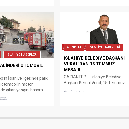
a şunları kaydetti;
n ayının manevi anlamda
 duygularla yaşandığı Kadir
in ülkemize, İslam alemine
ya sağlık, barış ve huzur
ini temenni ediyor,
izin ve hemşehrilerimin
elerini en içten dileklerimle
GÜNDEM
İSLAHİYE HABERLERİ
m.”...
İSLAHİYE HABERLERİ
İSLAHİYE BELEDİYE BAŞKANI
VURAL’DAN 15 TEMMUZ
ALİNDEKİ OTOMOBİL
MESAJI
GAZİANTEP – İslahiye Belediye
p’in İslahiye ilçesinde park
Başkanı Kemal Vural, 15 Temmuz
i otomobilin motor
Demokrasi ve Milli Birlik Günü
e çıkan yangın, hasara
14.07.2026
dolayısıyla mesaj yayımladı. Vural,
du. İslahiye Beyler
2026
mesajında 15 Temmuz 2016’da
i Barazi Caddesi’nde park
Türk milletinin demokrasiye, milli
bulunan 27 BDR 691 plakalı
iradeye ve bağımsızlığına sahip
, henüz belirlenemeyen
çıkarak tarihe örnek bir destan
motor bölümünde alev aldı.
yazdığını belirtti. Aziz şehitleri
fark eden çevredeki
rahmetle, kahraman gazileri ise