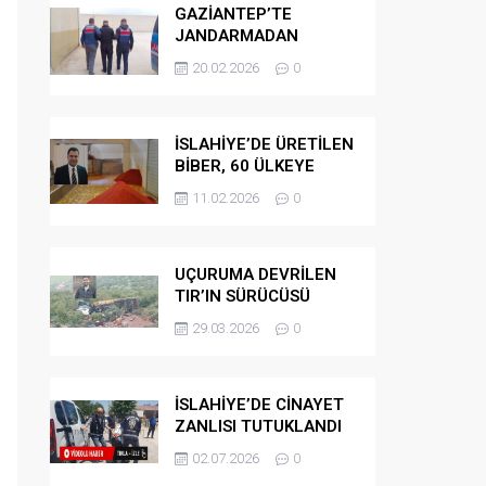
GAZİANTEP’TE
JANDARMADAN
GÖÇMEN
20.02.2026
0
KAÇAKÇILARINA
OPERASYON
İSLAHİYE’DE ÜRETİLEN
BİBER, 60 ÜLKEYE
İHRAÇ EDİLİYOR
11.02.2026
0
UÇURUMA DEVRİLEN
TIR’IN SÜRÜCÜSÜ
HAYATINI KAYBETTİ
29.03.2026
0
İSLAHİYE’DE CİNAYET
ZANLISI TUTUKLANDI
02.07.2026
0