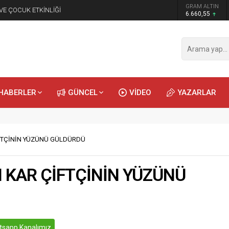
GRAM ALTIN
 VE ÇOCUK ETKİNLİĞİ
6.660,55
HABERLER
GÜNCEL
VİDEO
YAZARLAR
FTÇİNİN YÜZÜNÜ GÜLDÜRDÜ
 KAR ÇİFTÇİNİN YÜZÜNÜ
sapp Kanalımız