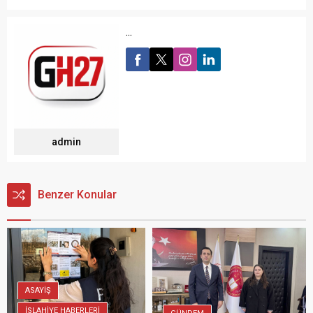
...
admin
Benzer Konular
ASAYİŞ
İSLAHİYE HABERLERİ