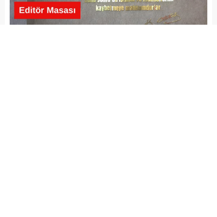
admin
EKONOMİ
İSLAHİYE HABERLERİ
NURDAĞI HABERLERİ
Yayınlama: 10.06.2026
A
A
+
-
GAZİANTEP – Gaziantep’in İslahiye ilçesinde eğitim
alanında yürüttüğü çalışmalarla dikkat çeken İslahiye
Ticaret Odası Yönetim Kurulu Başkanı Selahattin Türkmen,