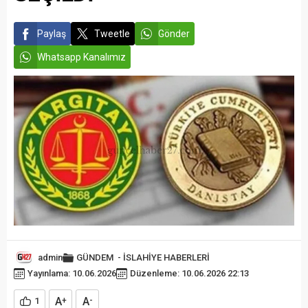
Paylaş
Tweetle
Gönder
Whatsapp Kanalımız
admin
GÜNDEM
-
İSLAHİYE HABERLERİ
Yayınlama: 10.06.2026
Düzenleme: 10.06.2026 22:13
A
A
1
+
-