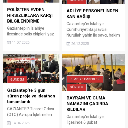
GÜNDEM
POLİS’TEN EVDEN
ADLİYE PERSONELİNDEN
HIRSIZLIKLARA KARŞI
KAN BAĞIŞI
BİLGİLENDİRME
Gaziantep’in İslahiye
Gaziantep’in İslahiye
Cumhuriyet Başsavcısı
ilçesinde polis ekipleri, yaz
Nurullah Şahin ile savcı, hakim
aylarında artış
ve adliye personelleri, kan
11.07.2026
26.12.2025
gösterebilecek evden
bağışında bulundu.2025 yılı
hırsızlık olaylarına karşı
Türkiye geneli 3 milyonuncu
afiş ve broşür ile
kan bağışçısı zabıta katibi
vatandaşları bilgilendirdi.
Büşra Tokgöz oldu. İslahiye
İlçe Emniyet Müdürü
Cumhuriyet Başsavcılığı ile
Mehmet Taşkır
Gaziantep Kızılay Şubesi iş
İSLAHİYE HABERLERİ
koordinesindeki ekipler,
GÜNDEM
birliğiyle farkındalık amacıyla
yaz aylarında evlerin kapı
kan bağışı kampanyası
GÜNDEM
Gaziantep’te 3 gün
ve pencerelerinin açık
düzenlendi. Adliye önüne
süren proje ve ıdeathon
bırakılması nedeniyle
BAYRAM VE CUMA
kurulan mobil kan merkezi
tamamlandı
meydana gelen veya
NAMAZINI ÇADIRDA
aracında savcı,...
teşebbüs aşamasında
GAZİANTEP Ticaret Odası
KILDILAR
kalan hırsızlık olaylarının
(GTO) Avrupa İşletmeleri
Gaziantep’in İslahiye
önlenmesi amacıyla
Ağı Projesi Kapsamında
İlçesinde,6 Şubat
14.04.2025
çalışma başlattı. TOKİ
desteklediği; Gaziantep
depremlerinde yıkılan cami