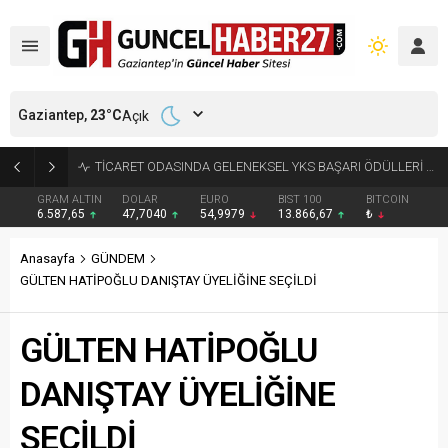
Gaziantep,
23
°C
Açık
GAZİANTEP’TE FİLİSTİN KONVOYU COŞKUYLA KARŞILANDI
GRAM ALTIN
DOLAR
EURO
BIST 100
BITCOIN
6.587,65
47,7040
54,9979
13.866,67
₺
Anasayfa
GÜNDEM
GÜLTEN HATİPOĞLU DANIŞTAY ÜYELİĞİNE SEÇİLDİ
GÜLTEN HATİPOĞLU
DANIŞTAY ÜYELİĞİNE
SEÇİLDİ