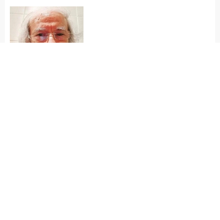
Gazeteci Yazar
Süleyman Yağız
SÜLEYMAN YAĞIZ
(ADSIZ OZAN AVŞAROĞLU)
söz mü verdiniz cümleniz
cümleyi pişman ettiniz
neyidi sizin derdiniz
canları düşman ettiniz
koca koca adamsınız