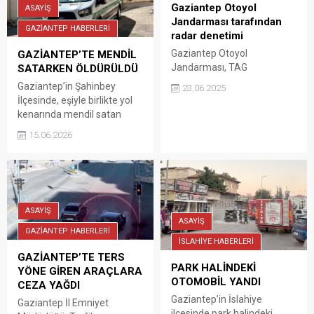
bir nedenle alev alarak
Gaziantep Otoyol
ASAYİŞ
yanmaya başladı. İhbarla
Jandarması tarafından
GAZİANTEP HABERLERİ
olay yerine itfaiye ekipleri
radar denetimi
sevk edildi. Ekiplerin
Gaziantep Otoyol
GAZİANTEP’TE MENDİL
müdahalesi ile yangın
Jandarması, TAG
SATARKEN ÖLDÜRÜLDÜ
otomobili sarmadan
Otoyolunda 3 hafta boyunca
Gaziantep’in Şahinbey
söndürülürken, otomobil
23.06.2025
yaptığı denetimlerde 364
İlçesinde, eşiyle birlikte yol
büyük hasar oluştu.
araç denetledi, hız ihlali
kenarında mendil satan
Yangının çıkış nedeninin
yapan araçlara 878.159 lira
Mustafa K. ile motosikletle
belirlenmesi için...
15.06.2026
trafik idari para cezası
trafik ışıklarında bekleyen 2
uyguladı.
kişi arasında çıkan
tartışmanın kavgaya
dönüşmesiyle bıçaklandılar.
Hastaneye kaldırılan
ASAYİŞ
Mustafa K. hayatını kaybetti.
ASAYİŞ
Şahinbey Yeşilkent
GAZİANTEP HABERLERİ
Mahallesi’nde meydana
İSLAHİYE HABERLERİ
gelen olayda iddiaya göre;
GAZİANTEP’TE TERS
PARK HALİNDEKİ
Mustafa K. eşi ile birlikte yol
YÖNE GİREN ARAÇLARA
OTOMOBİL YANDI
kenarında mendil ve su
CEZA YAĞDI
satarken trafik...
Gaziantep’in İslahiye
Gaziantep İl Emniyet
ilçesinde park halindeki