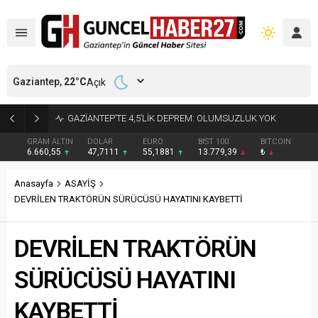
Gaziantep,
22
°C
Açık
17 YIL 6 AY KESİNLEŞMİŞ HAPİS CEZASI BULUNAN HÜKÜMLÜ YAKALANDI
GRAM ALTIN
DOLAR
EURO
BIST 100
BITCOIN
6.660,55
47,7111
55,1881
13.779,39
₺
Anasayfa
ASAYİŞ
DEVRİLEN TRAKTÖRÜN SÜRÜCÜSÜ HAYATINI KAYBETTİ
DEVRİLEN TRAKTÖRÜN
SÜRÜCÜSÜ HAYATINI
KAYBETTİ