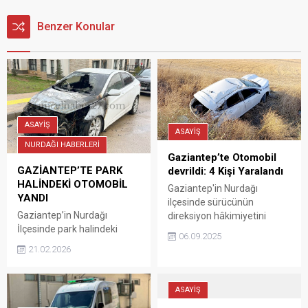
Benzer Konular
ASAYİŞ
ASAYİŞ
NURDAĞI HABERLERİ
Gaziantep’te Otomobil
GAZİANTEP’TE PARK
devrildi: 4 Kişi Yaralandı
HALİNDEKİ OTOMOBİL
Gaziantep'in Nurdağı
YANDI
ilçesinde sürücünün
Gaziantep’in Nurdağı
direksiyon hâkimiyetini
İlçesinde park halindeki
kaybetmesi ile meydana
06.09.2025
otomobil yanarak büyük
gelen kazada, devrilen
21.02.2026
hasar oluştu. Nurdağı 6
otomobildeki 4 kişi
Şubat Mahallesi’nde dün
yaralandı.
gece park halindeki
ASAYİŞ
otomobil henüz bilinmyen