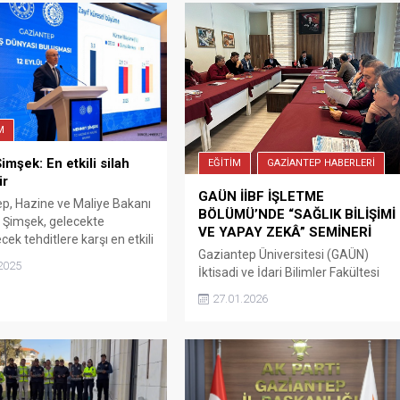
M
imşek: En etkili silah
EĞİTİM
GAZİANTEP HABERLERİ
ir
GAÜN İİBF İŞLETME
p, Hazine ve Maliye Bakanı
BÖLÜMÜ’NDE “SAĞLIK BİLİŞİMİ
Şimşek, gelecekte
VE YAPAY ZEKÂ” SEMİNERİ
cek tehditlere karşı en etkili
Gaziantep Üniversitesi (GAÜN)
ğitim olduğunu, İnsanlık
2025
İktisadi ve İdari Bilimler Fakültesi
icdanın kalmadığı soykırım
(İİBF) İşletme Bölümü tarafından
ün hüküm sürdüğü bölgeler
27.01.2026
düzenlenen Bölüm İçi Eğitim
yısıyla böyle bir dünyada
Seminerleri kapsamında, Taiwan
e karşı karşıya kalacağımız
School of Medical Informatics
re karşı durabilmemiz için
Chung-Shan Medical University
 silahımız eğitimdir.
öğretim üyesi Prof. Dr. Chi Chang
Chang tarafından “Health