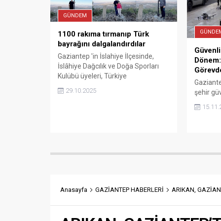
GÜNDEM
GÜNDE
1100 rakıma tırmanıp Türk
bayrağını dalgalandırdılar
Güvenli
Gaziantep 'in İslahiye İlçesinde,
Dönem: 
İslâhiye Dağcılık ve Doğa Sporları
Görevd
Kulübü üyeleri, Türkiye
Gaziante
Cumhuriyeti’nin kuruluşunun
29.10.2025
şehir gü
102’inci yılını 1100 rakımlı
açıldı.
Amanosların eteklerindeki
15.11.
Değirmencik zirvesine Türkbayrağı
dalgalandırarak kutladı.
Anasayfa
GAZİANTEP HABERLERİ
ARIKAN, GAZİANT