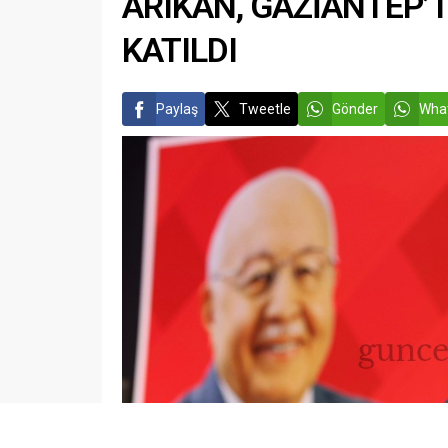
ARIKAN, GAZİANTEP’T
KATILDI
Paylaş
Tweetle
Gönder
What