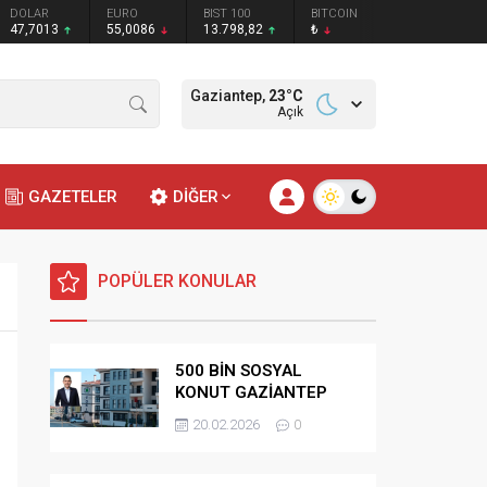
DOLAR
EURO
BIST 100
BITCOIN
47,7013
55,0086
13.798,82
₺
Gaziantep,
23
°C
Açık
GAZETELER
DİĞER
POPÜLER KONULAR
500 BİN SOSYAL
KONUT GAZİANTEP
HAK SAHİPLİĞİ
20.02.2026
0
BELİRLEME KURASI-
CANLI-