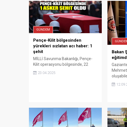
GÜNDEM
Pençe-Kilit bölgesinden
GÜNDE
yürekleri sızlatan acı haber: 1
şehit
Bakan Ş
eğitimd
MİLLİ Savunma Bakanlığı, Pençe-
Kilit operasyonu bölgesinde, 22
Gaziante
Nisan 2025 tarihinde terör örgütü
Mehmet 
23.04.2025
mensupları tarafından yapılan
oluşabile
saldırı sonucu ağır yaralanan Piyade
silahın e
12.09.
Uzman Onbaşı Berat Mecit Day'ın
adına, v
şehit olduğunu açıkladı.
ve zulm
var. Dola
gelecekt
tehditle
en büyük