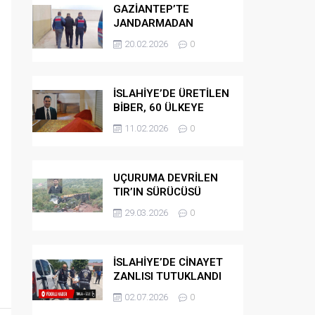
GAZİANTEP’TE
JANDARMADAN
GÖÇMEN
20.02.2026
0
KAÇAKÇILARINA
OPERASYON
İSLAHİYE’DE ÜRETİLEN
BİBER, 60 ÜLKEYE
İHRAÇ EDİLİYOR
11.02.2026
0
UÇURUMA DEVRİLEN
TIR’IN SÜRÜCÜSÜ
HAYATINI KAYBETTİ
29.03.2026
0
İSLAHİYE’DE CİNAYET
ZANLISI TUTUKLANDI
02.07.2026
0