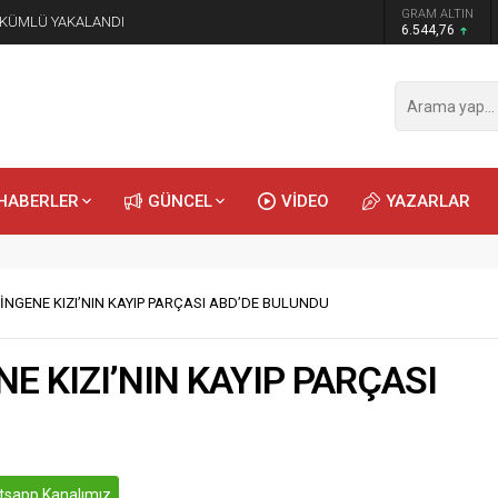
GRAM ALTIN
ÜKÜMLÜ YAKALANDI
6.544,76
HABERLER
GÜNCEL
VİDEO
YAZARLAR
ÇİNGENE KIZI’NIN KAYIP PARÇASI ABD’DE BULUNDU
NE KIZI’NIN KAYIP PARÇASI
sapp Kanalımız