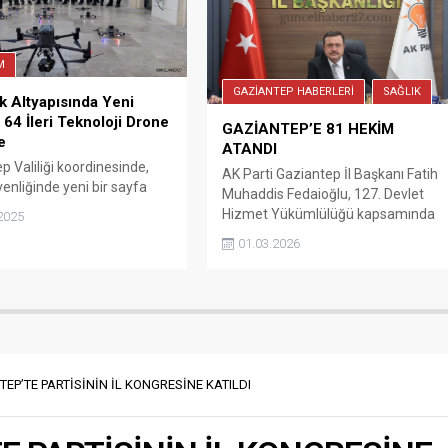
Informatics and Artificial
Intelligence (Sağlık Bilişimi ve Yapa
Zekâ)” konulu seminer verildi.
M
Seminerde Prof. Dr....
GAZİANTEP HABERLERİ
SAĞLIK
k Altyapısında Yeni
64 İleri Teknoloji Drone
GAZİANTEP’E 81 HEKİM
e
ATANDI
p Valiliği koordinesinde,
AK Parti Gaziantep İl Başkanı Fatih
venliğinde yeni bir sayfa
Muhaddis Fedaioğlu, 127. Devlet
Hizmet Yükümlülüğü kapsamında
2025
Gaziantep’e 81 hekimin atandığını
01.03.2026
açıkladı. AK Parti Gaziantep İl
Başkanı Fatih Muhaddis Fedaioğlu,
sosyal hesabında yaptığı
paylaşımında, Sağlıkta
yatırımlarımızın ve insan odaklı
hizmet anlayışımızın meyvelerini
almaya devam ediyoruz 127. Devlet
EP’TE PARTİSİNİN İL KONGRESİNE KATILDI
Hizmet Yükümlülüğü kapsamında
81 hekimimizin Gazi şehrimiz...