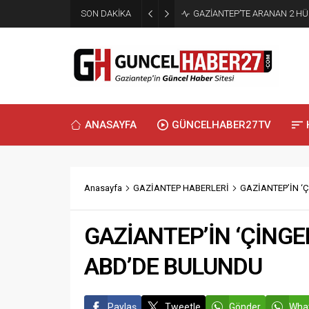
SON DAKİKA
GAZİANTEP’TE ARANAN 2 H
ANASAYFA
GÜNCELHABER27TV
Anasayfa
GAZİANTEP HABERLERİ
GAZİANTEP’İN ‘
GAZİANTEP’İN ‘ÇİNGE
ABD’DE BULUNDU
Paylaş
Tweetle
Gönder
What