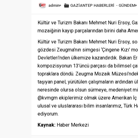
admin
GAZİANTEP HABERLERİ
-
GÜNDEM
Kültür ve Turizm Bakanı Mehmet Nuri Ersoy, Ga
mozaiğinin kayıp parçalarından birini daha Ame
Kültür ve Turizm Bakanı Mehmet Nuri Ersoy, so
gözdesi Zeugma’nın simgesi ‘Çingene Kızı’ moza
Devletleri’nden ülkemize kazandırdık. Bakan Er
kompozisyonun 13’üncü parçası da bilimsel çal
topraklara döndü. Zeugma Mozaik Müzesi’ndeki
taşıyan panel, yürütülen çalışmaların ardından ül
neresinde olursa olsun sürmeye, medeniyet mi
@kvmgm ekiplerimiz olmak üzere Amerikan İç G
ulusal ve uluslararası bilim insanlarımız, Türk
ediyorum.
Kaynak:
Haber Merkezi