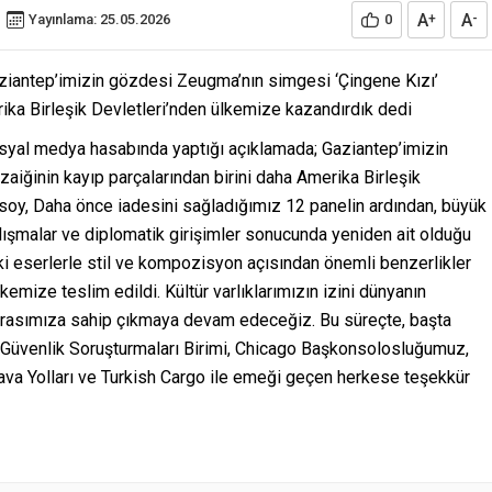
A
A
Yayınlama: 25.05.2026
0
+
-
ziantep’imizin gözdesi Zeugma’nın simgesi ‘Çingene Kızı’
rika Birleşik Devletleri’nden ülkemize kazandırdık dedi
syal medya hasabında yaptığı açıklamada; Gaziantep’imizin
iğinin kayıp parçalarından birini daha Amerika Birleşik
soy, Daha önce iadesini sağladığımız 12 panelin ardından, büyük
ışmalar ve diplomatik girişimler sonucunda yeniden ait olduğu
 eserlerle stil ve kompozisyon açısından önemli benzerlikler
kemize teslim edildi. Kültür varlıklarımızın izini dünyanın
rasımıza sahip çıkmaya devam edeceğiz. Bu süreçte, başta
üvenlik Soruşturmaları Birimi, Chicago Başkonsolosluğumuz,
 Hava Yolları ve Turkish Cargo ile emeği geçen herkese teşekkür