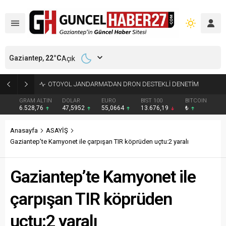
Gaziantep,
22
°C
Açık
OTOYOL JANDARMA’DAN DRON DESTEKLİ DENETİM
GRAM ALTIN
DOLAR
EURO
BIST 100
BITCOIN
6.528,76
47,5952
55,0664
13.676,19
₺
Anasayfa
ASAYİŞ
Gaziantep’te Kamyonet ile çarpışan TIR köprüden uçtu:2 yaralı
Gaziantep’te Kamyonet ile
çarpışan TIR köprüden
uçtu:2 yaralı