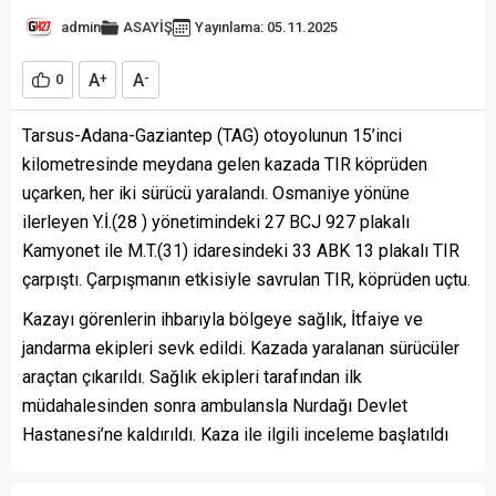
admin
ASAYİŞ
Yayınlama: 05.11.2025
A
A
0
+
-
Tarsus-Adana-Gaziantep (TAG) otoyolunun 15’inci
kilometresinde meydana gelen kazada TIR köprüden
uçarken, her iki sürücü yaralandı. Osmaniye yönüne
ilerleyen Y.İ.(28 ) yönetimindeki 27 BCJ 927 plakalı
Kamyonet ile M.T.(31) idaresindeki 33 ABK 13 plakalı TIR
çarpıştı. Çarpışmanın etkisiyle savrulan TIR, köprüden uçtu.
Kazayı görenlerin ihbarıyla bölgeye sağlık, İtfaiye ve
jandarma ekipleri sevk edildi. Kazada yaralanan sürücüler
araçtan çıkarıldı. Sağlık ekipleri tarafından ilk
müdahalesinden sonra ambulansla Nurdağı Devlet
Hastanesi’ne kaldırıldı. Kaza ile ilgili inceleme başlatıldı