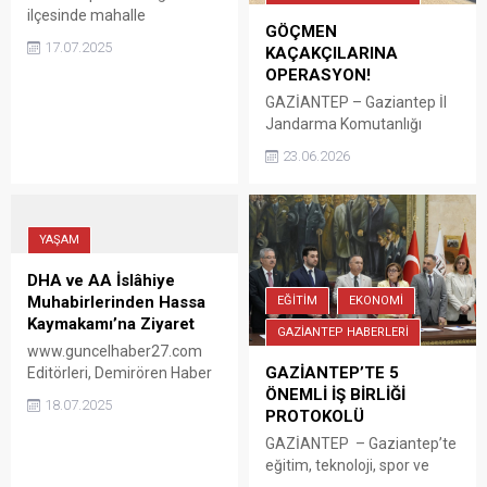
ilçesinde mahalle
GÖÇMEN
muhtarlarıyla istişare
17.07.2025
KAÇAKÇILARINA
toplantısı gerçekleştirildi.
OPERASYON!
GAZİANTEP – Gaziantep İl
Jandarma Komutanlığı
ekiplerince, göçmen
23.06.2026
kaçakçılığı ve insan
ticaretiyle mücadele
kapsamında Cumhuriyet
Başsavcılığı koordinesinde
YAŞAM
yürütülen çalışmalar
kapsamında İslahiye
DHA ve AA İslâhiye
ilçesindeki asayiş uygulama
Muhabirlerinden Hassa
EĞİTİM
EKONOMİ
noktasında şüphe üzerine
Kaymakamı’na Ziyaret
GAZİANTEP HABERLERİ
durdurulan bir araçta 3
www.guncelhaber27.com
düzensiz göçmen yakalandı.
GAZİANTEP’TE 5
Editörleri, Demirören Haber
Araç sürücüsü E.H.’nin,
ÖNEMLİ İŞ BİRLİĞİ
Ajansı (DHA) İslahiye
18.07.2025
düzensiz göçmenlerin
PROTOKOLÜ
muhabiri Kadir Çelik ile
organizatörü olduğu tespit
Anadolu Ajansı (AA) İslahiye
GAZİANTEP – Gaziantep’te
edilerek gözaltına alındı.
muhabiri Zekeriye Şimşek,
eğitim, teknoloji, spor ve
Soruşturmanın
Hassa Kaymakamı Safa