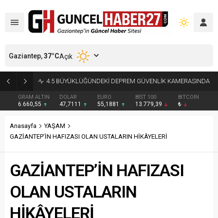
Gaziantep,
37
°C
Açık
GAZİANTEP’TE 4,5’LİK DEPREM: OLUMSUZLUK YOK
GRAM ALTIN
DOLAR
EURO
BIST 100
BITCOIN
6.660,55
47,7111
55,1881
13.779,39
₺
Anasayfa
YAŞAM
GAZİANTEP’İN HAFIZASI OLAN USTALARIN HİKÂYELERİ
GAZİANTEP’İN HAFIZASI
OLAN USTALARIN
HİKÂYELERİ