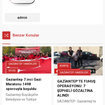
admin
Benzer Konular
GAZİANTEP HABERLERİ
ASAYİŞ
SPOR
GAZİANTEP HABERLERİ
Gaziantep 7.inci Gazi
GAZİANTEP’TE FUHUŞ
Maratonu 1498
OPERASYONU: 7
sporcuyla koşuldu
ŞÜPHELİ GÖZALTINA
Gaziantep Büyükşehir
ALINDI
Belediyesi ve Türkiye
GAZİANTEP- Gaziantep’te
Atletizm Federasyonu iş