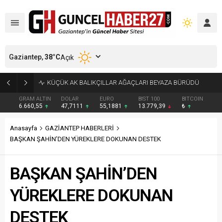
Gaziantep,
38
°C
Açık
KÜÇÜK AK BALIKÇILLAR AĞAÇLARI BEYAZA BÜRÜDÜ
GRAM ALTIN
DOLAR
EURO
BIST 100
BITCOIN
6.660,55
47,7111
55,1881
13.779,39
₺
Anasayfa
GAZİANTEP HABERLERİ
BAŞKAN ŞAHİN’DEN YÜREKLERE DOKUNAN DESTEK
BAŞKAN ŞAHİN’DEN
YÜREKLERE DOKUNAN
DESTEK