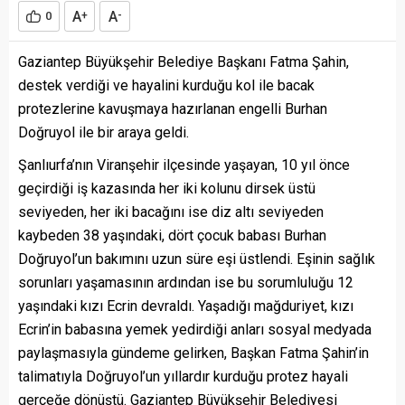
A
A
0
+
-
Gaziantep Büyükşehir Belediye Başkanı Fatma Şahin,
destek verdiği ve hayalini kurduğu kol ile bacak
protezlerine kavuşmaya hazırlanan engelli Burhan
Doğruyol ile bir araya geldi.
Şanlıurfa’nın Viranşehir ilçesinde yaşayan, 10 yıl önce
geçirdiği iş kazasında her iki kolunu dirsek üstü
seviyeden, her iki bacağını ise diz altı seviyeden
kaybeden 38 yaşındaki, dört çocuk babası Burhan
Doğruyol’un bakımını uzun süre eşi üstlendi. Eşinin sağlık
sorunları yaşamasının ardından ise bu sorumluluğu 12
yaşındaki kızı Ecrin devraldı. Yaşadığı mağduriyet, kızı
Ecrin’in babasına yemek yedirdiği anları sosyal medyada
paylaşmasıyla gündeme gelirken, Başkan Fatma Şahin’in
talimatıyla Doğruyol’un yıllardır kurduğu protez hayali
gerçeğe dönüştü. Gaziantep Büyükşehir Belediyesi