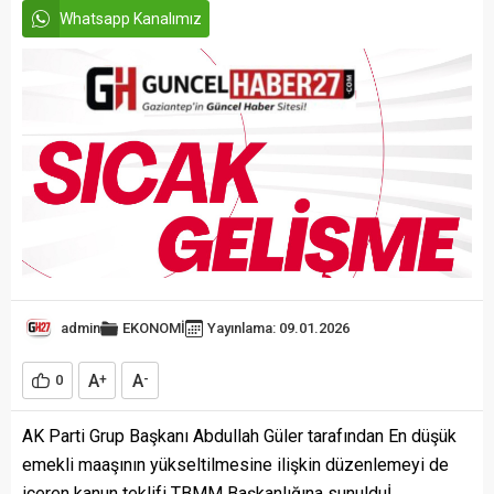
Whatsapp Kanalımız
admin
EKONOMİ
Yayınlama: 09.01.2026
A
A
0
+
-
AK Parti Grup Başkanı Abdullah Güler tarafından En düşük
emekli maaşının yükseltilmesine ilişkin düzenlemeyi de
içeren kanun teklifi TBMM Başkanlığına sunulduİ