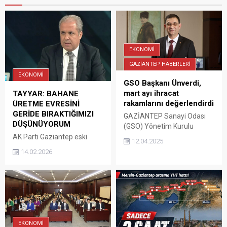
EKONOMİ
GAZİANTEP HABERLERİ
EKONOMİ
GSO Başkanı Ünverdi,
mart ayı ihracat
TAYYAR: BAHANE
rakamlarını değerlendirdi
ÜRETME EVRESİNİ
GERİDE BIRAKTIĞIMIZI
GAZİANTEP Sanayi Odası
DÜŞÜNÜYORUM
(GSO) Yönetim Kurulu
Başkanı Adnan Ünverdi,
AK Parti Gaziantep eski
12.04.2025
Gaziantep’ten geçen yılın
Milletvekili ve MKYK eski
14.02.2026
mart ayına göre yüzde 1,7
Üyesi Şamil Tayyar, 2026 yılı
oranında artışla 861 milyon
sonunda ortalama yüzde 16
573 bin dolarlık ihracat
olarak hedeflenen enflasyon
gerçekleştirildiğini belirtti.
oranı, revize edilerek yüzde
15-21 aralığına yükseltildi.
Son 3 yılda her şubat ayında
revize edilen enflasyon
EKONOMİ