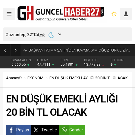
Gaziantep,
22
°C
Açık
KÜÇÜK AK BALIKÇILLAR AĞAÇLARI BEYAZA BÜRÜDÜ
GRAM ALTIN
DOLAR
EURO
BIST 100
BITCOIN
6.660,55
47,7111
55,1881
13.779,39
₺
Anasayfa
EKONOMİ
EN DÜŞÜK EMEKLİ AYLIĞI 20 BİN TL OLACAK
EN DÜŞÜK EMEKLİ AYLIĞI
20 BİN TL OLACAK
Paylaş
Tweetle
Gönder