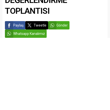
DEĞERLENDİRME
TOPLANTISI
Paylaş
Tweetle
Gönder
Whatsapp Kanalımız
admin
EĞİTİM
İSLAHİYE HABERLERİ
Yayınlama: 09.01.2026
Düzenleme: 10.01.2026 11:27
A
A
+
-
Gaziantep İl Milli Eğitim Müdürlüğünde, Din Öğretimi Genel
Müdürlüğü Programları ve Materyalleri Daire Başkanı
Hasan Özarslan katılımıyla değerlendrime toplantısı
gerçekleştirildi.