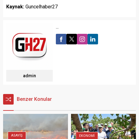
Kaynak:
Guncelhaber27
...
admin
Benzer Konular
ASAYİŞ
EKONOMİ