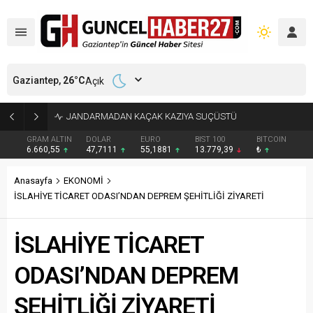
Gaziantep,
26
°C
Açık
TİCARET ODASINDAN GELENEKSEL YKS BAŞARI ÖDÜLÜ
GRAM ALTIN
DOLAR
EURO
BIST 100
BITCOIN
6.660,55
47,7111
55,1881
13.779,39
₺
Anasayfa
EKONOMİ
İSLAHİYE TİCARET ODASI’NDAN DEPREM ŞEHİTLİĞİ ZİYARETİ
İSLAHİYE TİCARET
ODASI’NDAN DEPREM
ŞEHİTLİĞİ ZİYARETİ