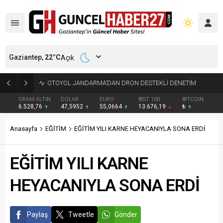
Gaziantep,
22
°C
Açık
EVDE ÇIKAN YANGINDA YAŞLI KADIN HAYATINI KAYBETTİ
GRAM ALTIN
DOLAR
EURO
BIST 100
BITCOIN
6.528,76
47,5952
55,0664
13.676,19
₺
Anasayfa
EĞİTİM
EĞİTİM YILI KARNE HEYACANIYLA SONA ERDİ
EĞİTİM YILI KARNE
HEYACANIYLA SONA ERDİ
Paylaş
Tweetle
Gönder