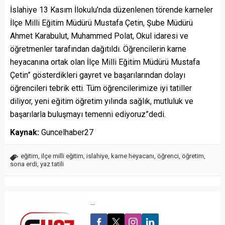
İslahiye 13 Kasım İlokulu’nda düzenlenen törende karneler
İlçe Milli Eğitim Müdürü Mustafa Çetin, Şube Müdürü
Ahmet Karabulut, Muhammed Polat, Okul idaresi ve
öğretmenler tarafından dağıtıldı. Öğrencilerin karne
heyacanına ortak olan İlçe Milli Eğitim Müdürü Mustafa
Çetin” gösterdikleri gayret ve başarılarından dolayı
öğrencileri tebrik etti. Tüm öğrencilerimize iyi tatiller
diliyor, yeni eğitim öğretim yılında sağlık, mutluluk ve
başarılarla buluşmayı temenni ediyoruz”dedi.
Kaynak:
Guncelhaber27
eğitim
,
ilçe milli eğitim
,
islahiye
,
karne heyacanı
,
öğrenci
,
öğretim
,
sona erdi
,
yaz tatili
...