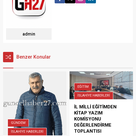
admin
Benzer Konular
EĞİTİM
İSLAHİYE HABERLERİ
İL MİLLİ EĞİTİMDEN
KİTAP YAZIM
KOMİSYONU
GÜNDEM
DEĞERLENDİRME
TOPLANTISI
İSLAHİYE HABERLERİ