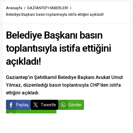
çalışmalar dikkat çekiyor.
Müdürlüğü Cumhuriyet
İslahiye Ticaret Odası
Anasayfa
GAZİANTEP HABERLERİ
Başsavcılığı koordinesinde,
Başkanı Selahattin
Belediye Başkanı basın toplantısıyla istifa ettiğini açıkladı!
Narkotik Suçlarla Mücadele
Türkmen, ekonomik
Başkanlığı tarafından
toparlanma sürecinde
başlatılan ve Gaziantep
Belediye Başkanı basın
yürüttüğü projeler, esnaf
Narkotik Suçlarla Mücadele
ziyaretleri ve dış ticaret
Şube Müdürlüğü ekiplerince
girişimleriyle bölge
6 ay boyunca titizlikle
toplantısıyla istifa ettiğini
ekonomisine yön veren
yürütülen çalışmalar
isimler arasında yer alıyor. İki
sonucunda...
açıkladı!
dönemdir tek aday olarak...
Gaziantep’in Şehitkamil Belediye Başkanı Avukat Umut
Yılmaz, düzenlediği basın toplantısıyla CHP’den istifa
ettiğini açıkladı.
Paylaş
Tweetle
Gönder
Whatsapp Kanalımız