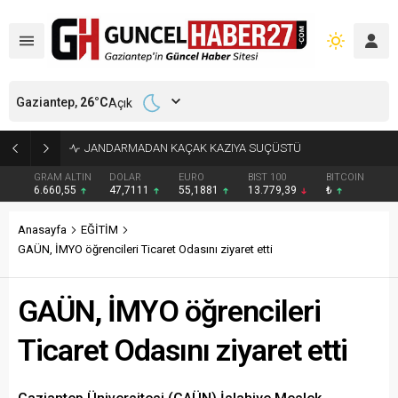
Gaziantep,
26
°C
Açık
TİCARET ODASINDAN GELENEKSEL YKS BAŞARI ÖDÜLÜ
GRAM ALTIN
DOLAR
EURO
BIST 100
BITCOIN
6.660,55
47,7111
55,1881
13.779,39
₺
Anasayfa
EĞİTİM
GAÜN, İMYO öğrencileri Ticaret Odasını ziyaret etti
GAÜN, İMYO öğrencileri
Ticaret Odasını ziyaret etti