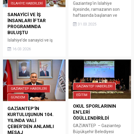
Gaziantep'in İslahiye
İSLAHİYE HABERLERİ
ilçesinde, ramazanın son
SANAYİCİ VE İŞ
haftasında başlanan ve
İNSANLARI İFTAR
arife gününe dek sürdürülen
31.03.2025
PROGRAMINDA
bir asrı aşkın süredir devam
BULUŞTU
eden geleneksel "bayram
kömbesi" yapımı sürüyor.
İslahiye’de sanayici ve iş
insanlarının katılımıyla
16.03.2026
düzenlenen iftar
programında ilçe protokolü
bir araya geldi. İftar
programına İslahiye
Kaymakamı Mehmet Soylu,
İslahiye Belediye Başkanı
GAZİANTEP HABERLERİ
Kemal Vural, OSB Başkan
GAZİANTEP HABERLERİ
Vekili Haydar Yalçınkaya,
EĞİTİM
GÜNDEM
İslahiye Ticaret Odası
OKUL SPORLARININ
Yönetim Kurulu Başkanı
GAZİANTEP’İN
EN’LERİ
Selahattin Türkmen, Meclis
KURTULUŞUNUN 104.
ÖDÜLLENDİRİLDİ
Başkanı Hüseyin Erdoğan,
YILINDA VALİ
Yönetim Kurulu Başkan
GAZİANTEP – Gaziantep
ÇEBER’DEN ANLAMLI
Yardımcısı Ali Gelebek ile
Büyükşehir Belediyesi
MESAJ