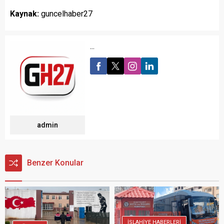
Kaynak:
guncelhaber27
...
admin
Benzer Konular
İSLAHİYE HABERLERİ