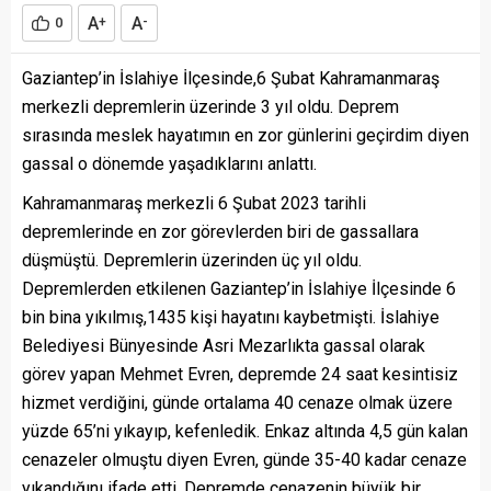
A
A
0
+
-
Gaziantep’in İslahiye İlçesinde,6 Şubat Kahramanmaraş
merkezli depremlerin üzerinde 3 yıl oldu. Deprem
sırasında meslek hayatımın en zor günlerini geçirdim diyen
gassal o dönemde yaşadıklarını anlattı.
Kahramanmaraş merkezli 6 Şubat 2023 tarihli
depremlerinde en zor görevlerden biri de gassallara
düşmüştü. Depremlerin üzerinden üç yıl oldu.
Depremlerden etkilenen Gaziantep’in İslahiye İlçesinde 6
bin bina yıkılmış,1435 kişi hayatını kaybetmişti. İslahiye
Belediyesi Bünyesinde Asri Mezarlıkta gassal olarak
görev yapan Mehmet Evren, depremde 24 saat kesintisiz
hizmet verdiğini, günde ortalama 40 cenaze olmak üzere
yüzde 65’ni yıkayıp, kefenledik. Enkaz altında 4,5 gün kalan
cenazeler olmuştu diyen Evren, günde 35-40 kadar cenaze
yıkandığını ifade etti. Depremde cenazenin büyük bir