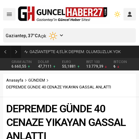
Gaziantep,
37
°C
Açık
17 YIL 6 AY KESİNLEŞMİŞ HAPİS CEZASI BULUNAN HÜKÜMLÜ YAKALANDI
GRAM ALTIN
DOLAR
EURO
BIST 100
BITCOIN
6.660,55
47,7111
55,1881
13.779,39
₺
Anasayfa
GÜNDEM
DEPREMDE GÜNDE 40 CENAZE YIKAYAN GASSAL ANLATTI
DEPREMDE GÜNDE 40
CENAZE YIKAYAN GASSAL
ANLATTI