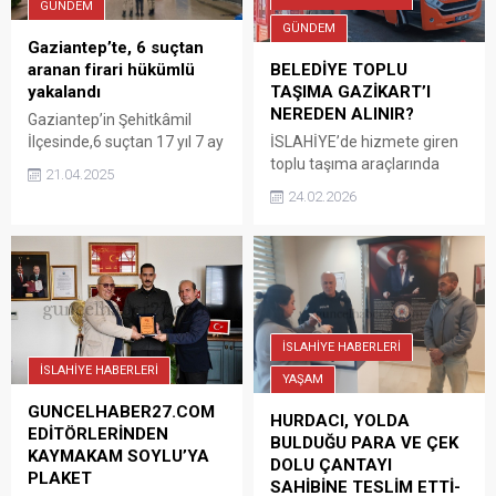
GÜNDEM
GÜNDEM
Gaziantep’te, 6 suçtan
BELEDİYE TOPLU
aranan firari hükümlü
TAŞIMA GAZİKART’I
yakalandı
NEREDEN ALINIR?
Gaziantep’in Şehitkâmil
İSLAHİYE’de hizmete giren
İlçesinde,6 suçtan 17 yıl 7 ay
toplu taşıma araçlarında
kesinleşmiş hapis cezası ile
21.04.2025
kullanılan Gazi Kart,
aranan firari hükümlü,
24.02.2026
vatandaşlara kolay, hızlı ve
jandarma ekiplerinin
temassız ulaşım imkânı
düzenlediği operasyonla
sunuyor. Kart edinmek
yakalandı.
isteyenler için başvuru ve
dolum kanalları aktif olarak
hizmet veriyor. Gaziantep
Büyükşehir Belediyesi
İSLAHİYE HABERLERİ
Ulaştırma Daire
İSLAHİYE HABERLERİ
YAŞAM
Başkanlığına bağlı olarak,
İslahiye Belediyesi iş
GUNCELHABER27.COM
HURDACI, YOLDA
birliğiyle hayata geçirilen
EDİTÖRLERİNDEN
BULDUĞU PARA VE ÇEK
uygulama kapsamında Gazi
KAYMAKAM SOYLU’YA
DOLU ÇANTAYI
Kart sahibi olmak isteyen...
PLAKET
SAHİBİNE TESLİM ETTİ-