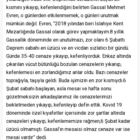
kısmını yıkayıp, kefenlendiğini belirten Gassal Mehmet
Evren, o günlerden etkilenmemek, o günleri unutmak
mümkün değil. Evren, ”2018 yılından beri İslahiye Kent
Mezarlığında Gassal olarak görev yapmaktayım.8 yıllık
Gassallık döneminde en unutulmazı, zor olanı 6 Şubattı.
Deprem sabahı en üzücü ve en vicdan sızlatıcı bir gündü.
Günde 35-40 cenaze yıkayıp, kefenliyorduk. Enkaz altında
çıkarılan vücut bütünlüğü bozulan cenazelerin yıkanıp,
kefenlemesi en zorlandığımız anlar oldu. Bazı cenazeler
toprağıyla, taşıyla geldi. Buda işimizin en zor kısmıydı.6
Şubat sabahı başlayan, asla mesai ve hafta sonu
gözetmeksizin arkadaşlarımız ile cenazelerimizi
bekletmeden yıkayıp, kefenleyip defin ettik. Kovid 19
döneminde özel kıyafetler içerisinde zor şartlar altında
cenazeleri yıkayıp, kefenlememize rağmen,6 Şubat kadar
üzücü olmamıştı. Gassal’ın mesaisi olmaz cenaze var ise
mesai vardır” dedi.