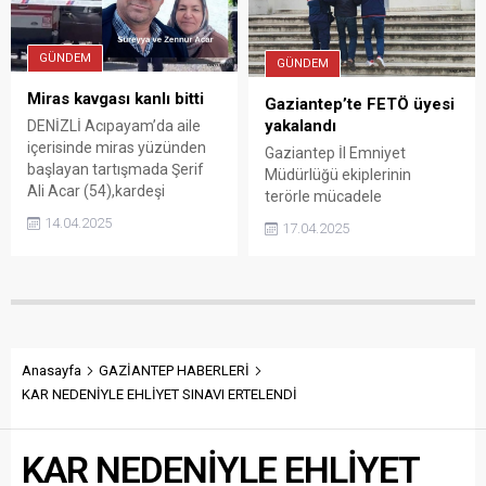
resmi sitesindeki
açıklamasında şöyle denildi:
“Fırat Kalkanı Harekâtı
GÜNDEM
GÜNDEM
bölgesinde rahatsızlanan
Miras kavgası kanlı bitti
kahraman silah arkadaşımız
Gaziantep’te FETÖ üyesi
Piyade Astsubay Kıdemli
yakalandı
DENİZLİ Acıpayam’da aile
Başçavuş Kenan Şahin,
içerisinde miras yüzünden
Gaziantep İl Emniyet
helikopterle havadan sıhhi
başlayan tartışmada Şerif
Müdürlüğü ekiplerinin
tahliyesi yapıldığını ve
Ali Acar (54),kardeşi
terörle mücadele
Gaziantep...
Süreyya Acar (49) ile eşi
kapsamında gerçekleştirdiği
14.04.2025
17.04.2025
Zennur Acar’ı (47) av
çalışma ile 12 yıl 6 ay
tüfeğiyle vurarak öldürdü
kesinleşmiş hapis cezası
bulunan FETÖ/PDY üyesi 1
kişi yakalandı.
Anasayfa
GAZİANTEP HABERLERİ
KAR NEDENİYLE EHLİYET SINAVI ERTELENDİ
KAR NEDENİYLE EHLİYET