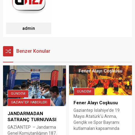
admin
Benzer Konular
GÜNDEM
GÜNDEM
Fener Alayı Coşkusu
GAZİANTEP HABERLERİ
Gaziantep İslahiye’de 19
JANDARMADAN
Mayıs Atatürk’ü Anma,
SATRANÇ TURNUVASI
Gençlik ve Spor Bayramı
GAZİANTEP – Jandarma
kutlamaları kapsamında
Genel Komutanlığının 187.
yüzlerce kişinin katıldığı