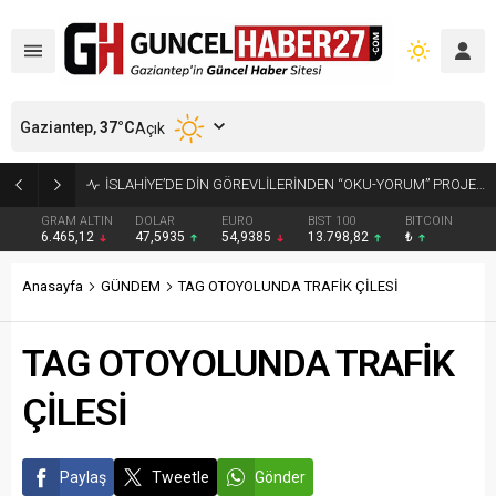
Gaziantep,
37
°C
Açık
GAZİANTEP’TE ARANAN 2 HÜKÜMLÜ YAKALANDI
GRAM ALTIN
DOLAR
EURO
BIST 100
BITCOIN
6.465,12
47,5935
54,9385
13.798,82
₺
Anasayfa
GÜNDEM
TAG OTOYOLUNDA TRAFİK ÇİLESİ
TAG OTOYOLUNDA TRAFİK
ÇİLESİ
Paylaş
Tweetle
Gönder