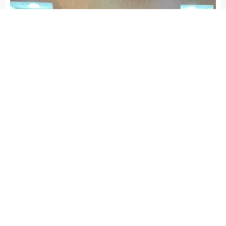
admin
EĞİTİM
İSLAHİYE HABERLERİ
Yayınlama: 11.12.2025
Düzenleme: 24.12.2025 01:51
A
A
+
-
İslahiye Ticaret Odası Yönetim Kurulu Başkanı Selahattin
Türkmen’e, Emniyet Teşkilatı mensuplarının üniversitede
öğrenim gören çocuklarına burs desteği sağlanan
Ankara’daki kermese verdiği katkılardan dolayı teşekkür