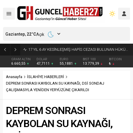
Gaziantep,
22
°C
Açık
17 YIL 6 AY KESİNLEŞMİŞ HAPİS CEZASI BULUNAN HÜKÜMLÜ YAKALANDI
GRAM ALTIN
DOLAR
EURO
BIST 100
BITCOIN
6.660,55
47,7111
55,1881
13.779,39
₺
Anasayfa
İSLAHİYE HABERLERİ
DEPREM SONRASI KAYBOLAN SU KAYNAĞI, DSİ SONDAJ
ÇALIŞMASIYLA YENİDEN YERYÜZÜNE ÇIKARILDI
DEPREM SONRASI
KAYBOLAN SU KAYNAĞI,