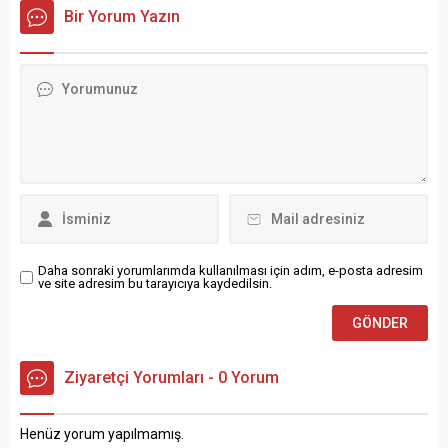
sayesinde Gaziantep
Kadınlar Günü dolayısıyla bir
Bir Yorum Yazın
Havalimanı’nda yürütülen
kutlama mesajı yayımladı.
temizlik ve uçuş güvenliği
Ticaret Odası Başkanı
çalışmalarının tamamlandığı
Selahattin Türkmen
bildirildi. Açıklamada, gerekli
mesajında, sevgi, emek ve
tüm kontrollerin ardından
fedakârlıklarıyla toplumun
havalimanının şu an
temelini oluşturan kadınların
itibarıyla tüm uçuşlara
önemine dikkat çekerek,
açıldığı ifade edildi. Yetkililer,
“Sevgi, emek ve
uçuş güvenliğinin
fedakârlıkları ile toplumun
sağlanması için sürecin
temelini teşkil eden tüm
titizlikle takip edildiğini
kadınlarımızın 8 Mart
vurguladı. Kaynak: Haber...
Dünya...
Daha sonraki yorumlarımda kullanılması için adım, e-posta adresim
ve site adresim bu tarayıcıya kaydedilsin.
Ziyaretçi Yorumları - 0 Yorum
Henüz yorum yapılmamış.