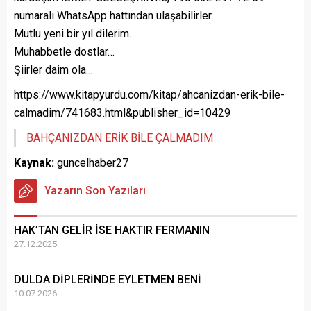
numaralı WhatsApp hattından ulaşabilirler.
Mutlu yeni bir yıl dilerim.
Muhabbetle dostlar…
Şiirler daim ola…
https://www.kitapyurdu.com/kitap/ahcanizdan-erik-bile-
calmadim/741683.html&publisher_id=10429
BAHÇANIZDAN ERİK BİLE ÇALMADIM
Kaynak:
guncelhaber27
Yazarın Son Yazıları
HAK’TAN GELİR İSE HAKTIR FERMANIN
27.12.2025
DULDA DİPLERİNDE EYLETMEN BENİ
10.07.2026