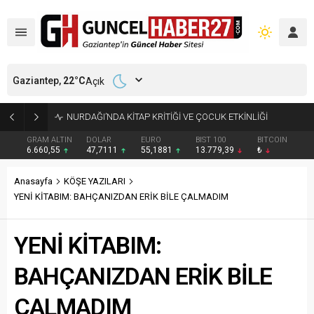
Gaziantep,
22
°C
Açık
NURDAĞI’NDA KİTAP KRİTİĞİ VE ÇOCUK ETKİNLİĞİ
GRAM ALTIN
DOLAR
EURO
BIST 100
BITCOIN
6.660,55
47,7111
55,1881
13.779,39
₺
Anasayfa
KÖŞE YAZILARI
YENİ KİTABIM: BAHÇANIZDAN ERİK BİLE ÇALMADIM
YENİ KİTABIM:
BAHÇANIZDAN ERİK BİLE
ÇALMADIM