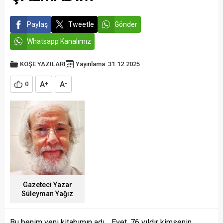
Paylaş
Tweetle
Gönder
Whatsapp Kanalımız
KÖŞE YAZILARI
Yayınlama: 31.12.2025
A
A
0
+
-
Gazeteci Yazar
Süleyman Yağız
Bu benim yeni kitabımın adı… Evet, 76 yıldır kimsenin