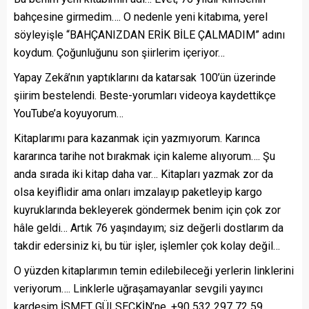
bahçesine girmedim…. O nedenle yeni kitabıma, yerel
söyleyişle “BAHÇANIZDAN ERİK BİLE ÇALMADIM” adını
koydum. Çoğunluğunu son şiirlerim içeriyor…
Yapay Zekâ’nın yaptıklarını da katarsak 100’ün üzerinde
şiirim bestelendi. Beste-yorumları videoya kaydettikçe
YouTube’a koyuyorum…
Kitaplarımı para kazanmak için yazmıyorum. Karınca
kararınca tarihe not bırakmak için kaleme alıyorum…. Şu
anda sırada iki kitap daha var… Kitapları yazmak zor da
olsa keyiflidir ama onları imzalayıp paketleyip kargo
kuyruklarında bekleyerek göndermek benim için çok zor
hâle geldi… Artık 76 yaşındayım; siz değerli dostlarım da
takdir edersiniz ki, bu tür işler, işlemler çok kolay değil…
O yüzden kitaplarımın temin edilebileceği yerlerin linklerini
veriyorum…. Linklerle uğraşamayanlar sevgili yayıncı
kardeşim İSMET GÜLSEÇKİN’ne, +90 532 297 72 59