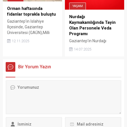
bilim dünyasının
YAŞAM
Orman haftasında
gündeminde yer alacak.
fidanlar toprakla buluştu
Gaziantep Üniversitesi
Nurdağı
Arkeoloji Bölümünden Prof.
Gaziantep’in İslahiye
Kaymakamlığında Tayin
Dr. Atilla Engin, davetli...
İlçesinde, Gaziantep
Olan Personele Veda
Üniversitesi (GAÜN),Milli
Programı
Ağaçlandırma kapsamında
Gaziantep’in Nurdağı
12.11.2025
doğaya katkı sağlamak,
ilçesinde, tayinleri çıkan
14.07.2025
çevre bilincini güçlendirmek
kamu personeli için veda
ve daha yeşil bir kampüs
programı düzenlendi.
oluşturmak amacıyla
Bir Yorum Yazın
İslahiye kampüsünde
fidanlar toprakla
buluşturuldu.