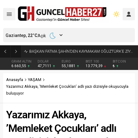
Gaziantep,
22
°C
Açık
KÜÇÜK AK BALIKÇILLAR AĞAÇLARI BEYAZA BÜRÜDÜ
GRAM ALTIN
DOLAR
EURO
BIST 100
BITCOIN
6.660,55
47,7111
55,1881
13.779,39
₺
Anasayfa
YAŞAM
Yazarımız Akkaya, ’Memleket Çocukları’ adlı yazı dizisiyle okuyucuyla
buluşuyor
Yazarımız Akkaya,
’Memleket Çocukları’ adlı