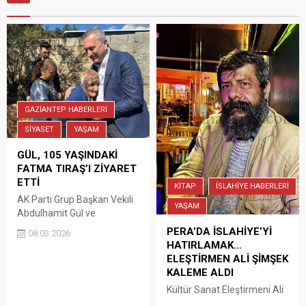
GAZİANTEP HABERLERİ
SİYASET
YAŞAM
GÜL, 105 YAŞINDAKİ
FATMA TIRAŞ’I ZİYARET
ETTİ
KİTAP
İSLAHİYE HABERLERİ
AK Parti Grup Başkan Vekili
YAŞAM
Abdulhamit Gül ve
beraberindekiler
PERA’DA İSLAHİYE’Yİ
08.03.2026
Gaziantep’in İslahiye
HATIRLAMAK…
ilçesinde 105 yaşındaki
ELEŞTİRMEN ALİ ŞİMŞEK
Fatma Tıraş’ı evinde ziyaret
KALEME ALDI
etti. Türkbahçe
Kültür Sanat Eleştirmeni Ali
Mahallesi’nde gerçekleşen
Şimşek yazdı. Şimşek’in