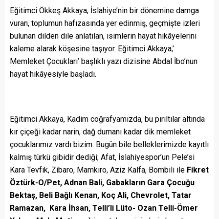
Eğitimci Ökkeş Akkaya, İslahiye’nin bir dönemine damga
vuran, toplumun hafızasında yer edinmiş, geçmişte izleri
bulunan dilden dile anlatılan, isimlerin hayat hikâyelerini
kaleme alarak köşesine taşıyor. Eğitimci Akkaya,’
Memleket Çocukları’ başlıklı yazı dizisine Abdal İbo’nun
hayat hikâyesiyle başladı.
Eğitimci Akkaya,
Kadim coğrafyamızda, bu pırıltılar altında
kır çiçeği kadar narin, dağ dumanı kadar dik memleket
çocuklarımız vardı bizim. Bugün bile belleklerimizde kayıtlı
kalmış türkü gibidir dediği;
Afat, İslahiyespor’un Pele’si
Kara Tevfik, Zibaro, Mamkiro, Aziz Kalfa, Bombili ile
Fikret
Öztürk-O/Pet, Adnan Bali, Gabakların Gara Çocuğu
Bektaş, Beli Bağlı Kenan, Koç Ali, Chevrolet, Tatar
Ramazan, Kara İhsan, Telli’li Lüto- Ozan Telli-Ömer