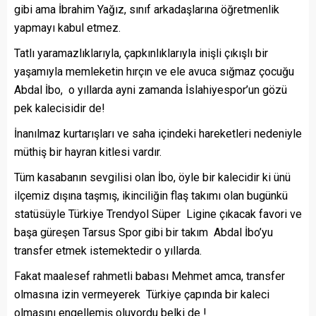
gibi ama İbrahim Yağız, sınıf arkadaşlarına öğretmenlik
yapmayı kabul etmez.
Tatlı yaramazlıklarıyla, çapkınlıklarıyla inişli çıkışlı bir
yaşamıyla memleketin hırçın ve ele avuca sığmaz çocuğu
Abdal İbo, o yıllarda ayni zamanda İslahiyespor’un gözü
pek kalecisidir de!
İnanılmaz kurtarışları ve saha içindeki hareketleri nedeniyle
müthiş bir hayran kitlesi vardır.
Tüm kasabanın sevgilisi olan İbo, öyle bir kalecidir ki ünü
ilçemiz dışına taşmış, ikinciliğin flaş takımı olan bugünkü
statüsüyle Türkiye Trendyol Süper Ligine çıkacak favori ve
başa güreşen Tarsus Spor gibi bir takım Abdal İbo’yu
transfer etmek istemektedir o yıllarda.
Fakat maalesef rahmetli babası Mehmet amca, transfer
olmasına izin vermeyerek Türkiye çapında bir kaleci
olmasını engellemiş oluyordu belki de !