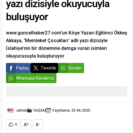
yazı dizisiyle okuyucuyla
buluşuyor
www.guncelhaber27.com’un Köşe Yazarı Eğitimci Ökkeş
Akkaya, ‘Memleket Çocukları’ adlı yazı dizisiyle
İslahiye’nin bir dönemine damga vuran isimleri
okuyucusuyla buluşturuyor
Paylaş
Tweetle
Gönder
Whatsapp Kanalımız
admin
YAŞAM
Yayınlama: 23.06.2025
A
A
0
+
-