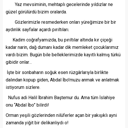
Yaz mevsiminin, mehtaplı gecelerinde yıldızlar ne
güzel görülürdü bizim oralarda.
Gözlerimizle resmederken onları yüreğimize bir bir
aydınlık sayfalar açardı pırıltıları.
Kadim coğrafyamızda, bu pırıltılar altında kır çiçeği
kadar narin, dağ dumanı kadar dik memleket çocuklarımız
vardı bizim. Bugün bile belleklerimizde kayıtlı kalmış türkü
gibidir onlar…
İşte bir sonbaharın soğuk esen rüzgârlarıyla birlikte
dalından kopup giden, Abdal İbo’muzu anmak ve anlatmak
istiyorum sizlere.
Nufus adi Halil İbrahim Baştemur du. Ama tüm İslahiye
onu “Abdal İbo” bilirdi!
Orman yeşili gözlerinden nilüferler açan bir yakışıklı ayni
zamanda yiğit bir delikanlıydı o!