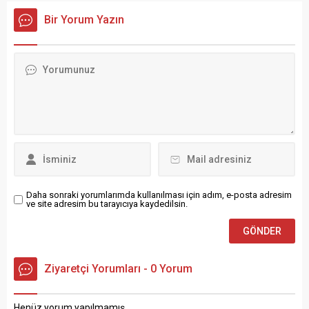
bulunan kişinin katili olay
Bir Yorum Yazın
yerinde bulunan 3 anahtar
cinayeti çözdü.
Daha sonraki yorumlarımda kullanılması için adım, e-posta adresim
ve site adresim bu tarayıcıya kaydedilsin.
Ziyaretçi Yorumları - 0 Yorum
Henüz yorum yapılmamış.