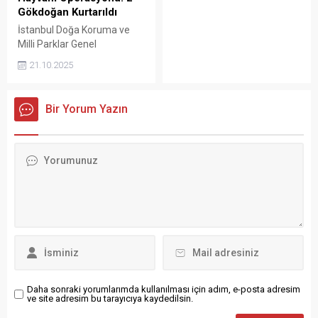
sahibi, jandarma tarafından
Gökdoğan Kurtarıldı
bulunarak teslim edildi.
İstanbul Doğa Koruma ve
Milli Parklar Genel
Müdürlüğü ekipleri, gelen bir
21.10.2025
ihbar üzerine kolluk
kuvvetleriyle birlikte
Silivri’deki bir adrese
Bir Yorum Yazın
operasyon düzenledi.
Daha sonraki yorumlarımda kullanılması için adım, e-posta adresim
ve site adresim bu tarayıcıya kaydedilsin.