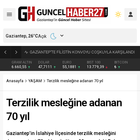
Gaziantep,
26
°C
Açık
GAZİANTEP’TE FİLİSTİN KONVOYU COŞKUYLA KARŞILANDI
GRAM ALTIN
DOLAR
EURO
BIST 100
BITCOIN
6.660,55
47,7111
55,1881
13.779,39
₺
Anasayfa
YAŞAM
Terzilik mesleğine adanan 70 yıl
Terzilik mesleğine adanan
70 yıl
Gaziantep’in İslahiye İlçesinde terzilik mesleğini