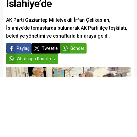
İslahiye’de
AK Parti Gaziantep Milletvekili İrfan Çelikaslan,
İslahiye’de temaslarda bulunarak AK Parti ilçe teşkilatı,
belediye yönetimi ve esnaflarla bir araya geldi.
Paylaş
Tweetle
Gönder
Whatsapp Kanalımız
admin
SİYASET
Yayınlama: 20.09.2025