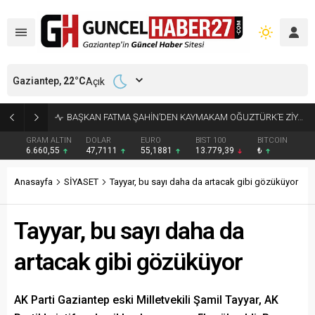
Gaziantep,
22
°C
Açık
KÜÇÜK AK BALIKÇILLAR AĞAÇLARI BEYAZA BÜRÜDÜ
GRAM ALTIN
DOLAR
EURO
BIST 100
BITCOIN
6.660,55
47,7111
55,1881
13.779,39
₺
Anasayfa
SİYASET
Tayyar, bu sayı daha da artacak gibi gözüküyor
Tayyar, bu sayı daha da
artacak gibi gözüküyor
AK Parti Gaziantep eski Milletvekili Şamil Tayyar, AK