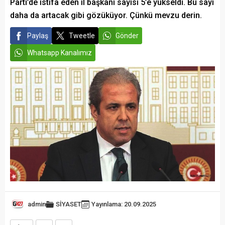
Parti’de istifa eden il başkanı sayısı 5’e yükseldi. Bu sayı
daha da artacak gibi gözüküyor. Çünkü mevzu derin.
Paylaş
Tweetle
Gönder
Whatsapp Kanalımız
admin
SİYASET
Yayınlama: 20.09.2025