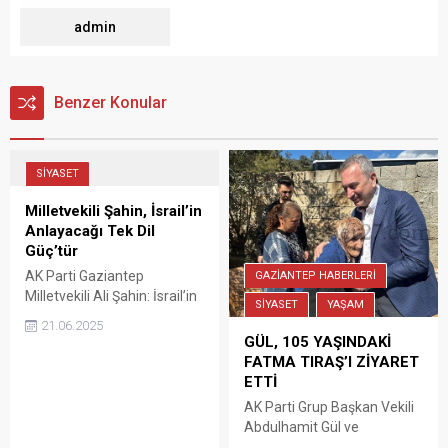
admin
Benzer Konular
SİYASET
Milletvekili Şahin, İsrail’in
Anlayacağı Tek Dil
Güç’tür
AK Parti Gaziantep
GAZİANTEP HABERLERİ
Milletvekili Ali Şahin: İsrail’in
SİYASET
YAŞAM
Anlayacağı Tek Dil “Güç”tür
21.06.2025
Demir Kubbe Yıkılıp Yerine
GÜL, 105 YAŞINDAKİ
Barış Kubbesi Kurulmalı.
FATMA TIRAŞ’I ZİYARET
İslam Alemi bir ortak
ETTİ
savunma mekanizması
AK Parti Grup Başkan Vekili
geliştirmediği sürece İsrail
Abdulhamit Gül ve
ve Batı saldırganlığını
beraberindekiler