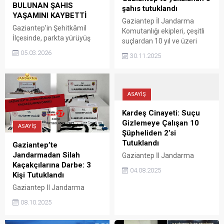
BULUNAN ŞAHIS
şahıs tutuklandı
YAŞAMINI KAYBETTİ
Gaziantep İl Jandarma
Gaziantep’in Şehitkâmil
Komutanlığı ekipleri, çeşitli
İlçesinde, parkta yürüyüş
suçlardan 10 yıl ve üzeri
yapan vatandaşlar, yerde
kesinleşmiş hapis
05.03.2026
30.11.2025
hareketsiz halde yatan bir
cezalarıyla aranan 5 şahıs
kişiyi fark etti. Sağlık
yakalanarak cezaevine
ekiplerinn kimliği tespit
gönderildi
edilemeyen kişinin hayatını
ASAYİŞ
kaybettiği belirlendi.
Şehitkamil ilçesi Sarıgüllük
Kardeş Cinayeti: Suçu
Mahallesi’ndeki Masal
Gizlemeye Çalışan 10
ASAYİŞ
Park’ta meydana gelen
Şüpheliden 2’si
olayda iddiaya göre; parkta
Tutuklandı
Gaziantep’te
yürüyüş yapan vatandaşlar,
Jandarmadan Silah
Gaziantep İl Jandarma
yerde uzun süre hareketsiz
Kaçakçılarına Darbe: 3
Komutanlığı, Karkamış İlçesi
yatan bir kişiyi fark etti.
04.08.2025
Kişi Tutuklandı
Çiftlik Mahallesi'nde 22
Vatandaşlar durumu...
Haziran 2025 tarihinde
Gaziantep İl Jandarma
meydana gelen kardeş
Komutanlığı tarafından Eylül
08.10.2025
cinayetiyle ilgili kapsamlı bir
ayı boyunca silah
operasyon gerçekleştirdi.
kaçakçılığına yönelik