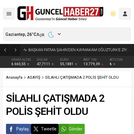
Gaziantep,
26
°C
Açık
KÜÇÜK AK BALIKÇILLAR AĞAÇLARI BEYAZA BÜRÜDÜ
GRAM ALTIN
DOLAR
EURO
BIST 100
BITCOIN
6.660,55
47,7111
55,1881
13.779,39
₺
Anasayfa
ASAYİŞ
SİLAHLI ÇATIŞMADA 2 POLİS ŞEHİT OLDU
SİLAHLI ÇATIŞMADA 2
POLİS ŞEHİT OLDU
Paylaş
Tweetle
Gönder