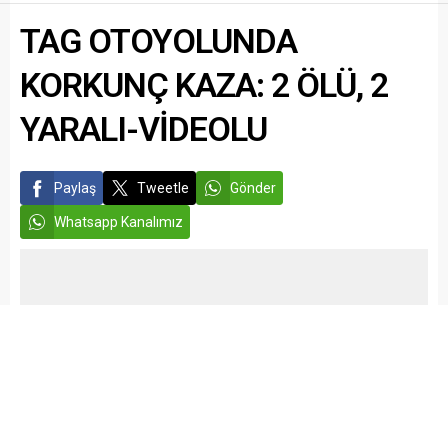
hayatını...
ve 2 adet şarjör ele geçirildi.
TAG OTOYOLUNDA
Konuyla ilgili...
KORKUNÇ KAZA: 2 ÖLÜ, 2
YARALI-VİDEOLU
Paylaş
Tweetle
Gönder
Whatsapp Kanalımız