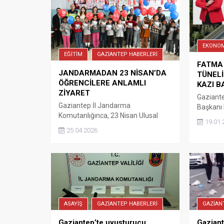
EKONOM
EĞİTİM
GAZİANTEP HABERLERİ
FATMA 
JANDARMADAN 23 NİSAN’DA
TÜNEL
ÖĞRENCİLERE ANLAMLI
KAZI B
ZİYARET
Gaziante
Gaziantep İl Jandarma
Başkanı
Komutanlığınca, 23 Nisan Ulusal
Tüneli Pr
19.01.
Egemenlik ve Çocuk Bayramı
İhalesi y
25.04.2026
dolayısıyla Oğuzeli ilçesindeki ilkokul
tamamlan
öğrencilerine yönelik anlamlı bir
çalışmal
ziyaret gerçekleştirildi. Oğuzeli İlçe
Büyükşeh
Jandarma Komutanlığı ile Aile İçi
Şahin, 
Şiddetle Mücadele ve Çocuk Kısım
yaptığı 
Amirliği ekiplerinin katılımıyla,
hayaller
Oğuzeli Büyük Şahinbey ve
Liman Ş
ASAYİŞ
GAZİANTEP HABERLERİ
GAZİAN
Yeşildere Cumhuriyet İlkokullarında
Tüneli Pr
eğitim gören öğrenciler ziyaret
icraat....
Gaziantep’te uyuşturucu
Gaziant