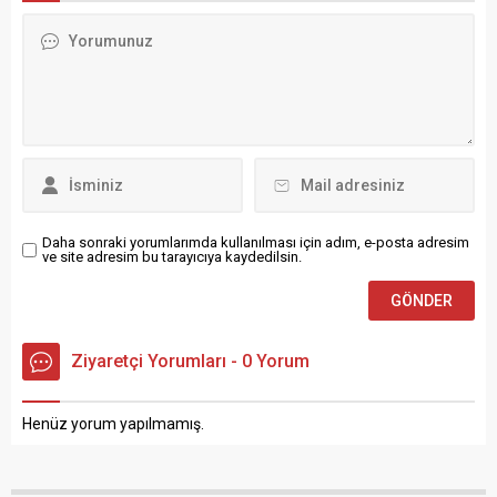
personelle bir araya
geldi.Ziyarette, hudut
güvenliği için görev yapan
Mehmetçiklerle sohbet
eden Kahraman, personelin
çalışmalarına ilişkin bilgi aldı.
Kahraman, özveriyle görev
yapan güvenlik güçlerine
teşekkür ederek,
görevlerinde...
Daha sonraki yorumlarımda kullanılması için adım, e-posta adresim
ve site adresim bu tarayıcıya kaydedilsin.
Ziyaretçi Yorumları - 0 Yorum
Henüz yorum yapılmamış.