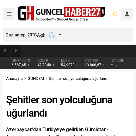
Gaziantep,
23
°C
Açık
İSLAHİYE’DE DİN GÖREVLİLERİNDEN “OKU-YORUM” PROJESİ
GRAM ALTIN
DOLAR
EURO
BIST 100
BITCOIN
6.587,65
47,7040
54,9979
13.866,67
₺
Anasayfa
GÜNDEM
Şehitler son yolculuğuna uğurlandı
Şehitler son yolculuğuna
uğurlandı
Azerbaycan’dan Türkiye’ye gelirken Gürcistan-