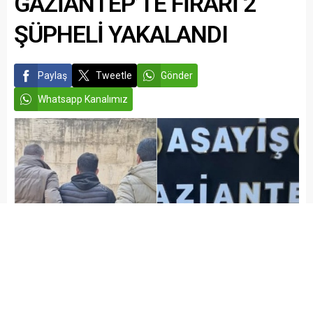
GAZİANTEP’TE FİRARİ 2
ŞÜPHELİ YAKALANDI
Paylaş
Tweetle
Gönder
Whatsapp Kanalımız