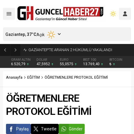
Gaziantep,
37
°C
Açık
GAZİANTEP’Lİ İDİL CEYLİN YIRTAR DÜNYA İKİNCİSİ OLDU
GRAM ALTIN
DOLAR
EURO
BIST 100
BITCOIN
6.520,79
47,5952
55,0575
13.769,40
₺
Anasayfa
EĞİTİM
ÖĞRETMENLERE PROTOKOL EĞİTİMİ
ÖĞRETMENLERE
PROTOKOL EĞİTİMİ
Paylaş
Tweetle
Gönder