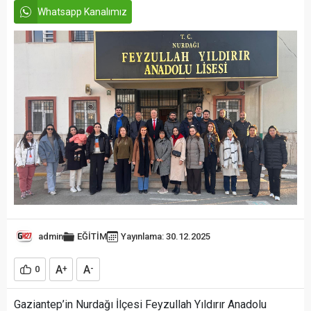
Whatsapp Kanalımız
admin
EĞİTİM
Yayınlama: 30.12.2025
A
A
0
+
-
Gaziantep’in Nurdağı İlçesi Feyzullah Yıldırır Anadolu