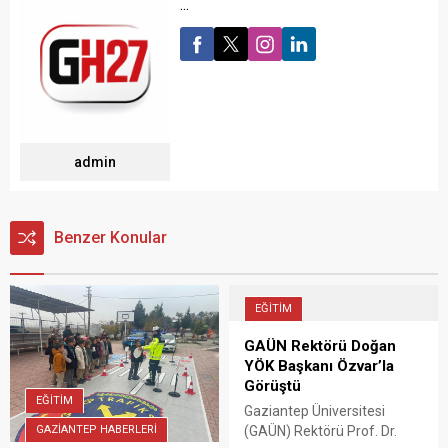
...
admin
Benzer Konular
EĞİTİM
GAÜN Rektörü Doğan
YÖK Başkanı Özvar’la
Görüştü
EĞİTİM
Gaziantep Üniversitesi
GAZİANTEP HABERLERİ
(GAÜN) Rektörü Prof. Dr.