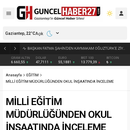
Gaziantep,
22
°C
Açık
KÜÇÜK AK BALIKÇILLAR AĞAÇLARI BEYAZA BÜRÜDÜ
GRAM ALTIN
DOLAR
EURO
BIST 100
BITCOIN
6.660,55
47,7111
55,1881
13.779,39
₺
Anasayfa
EĞİTİM
MİLLİ EĞİTİM MÜDÜRLÜĞÜNDEN OKUL İNŞAATINDA İNCELEME
MİLLİ EĞİTİM
MÜDÜRLÜĞÜNDEN OKUL
İNŞAATINDA İNCELEME