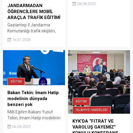
Sait Mesut Doğan,
08.08.2025
JANDARMADAN
Yükseköğretim Kurulu (YÖK)
ÖĞRENCİLERE MOBİL
Başkanlığı görevine tekrar
ARAÇLA TRAFİK EĞİTİMİ
atanan Prof. Dr. Erol
Özvar’la görüştü.
Gaziantep İl Jandarma
Komutanlığı trafik ekipleri,
Şahinbey ve Oğuzeli
16.01.2026
İlçelerindeki İlköğretim
Okullarında eğitim gören
176 öğrenciye mobil araçla
trafik eğitini verdi. İl
Jandarma Komutanlığına
bağlı trafik ekipleri,
Jandarma Mobil Trafik
EĞİTİM
Eğitim Aracıyla yarıyıl tatili
öncesi 176 öğrenciye trafik
Bakan Tekin: İmam Hatip
eğitimi hakkında
modelinin dünyada
EĞİTİM
bilgilendirme gerçekleştirdi.
benzeri yok
Jandarma ekipleri,
İSLAHİYE HABERLERİ
Milli Eğitim Bakanı Yusuf
Öğrencilerde trafik bilincini
Tekin, İmam Hatip modelinin
artırmak ve eğitimi...
KYK’DA “FITRAT VE
dünyada benzerinin
06.09.2025
VAROLUŞ GAYEMİZ”
olmadığını, bu modeli
KONULU KONFERANS