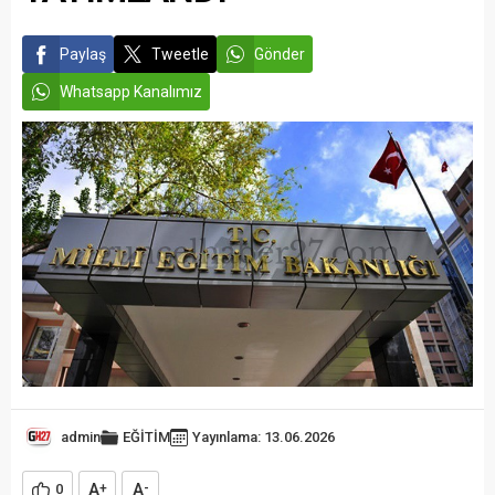
Paylaş
Tweetle
Gönder
Whatsapp Kanalımız
admin
EĞİTİM
Yayınlama: 13.06.2026
A
A
0
+
-