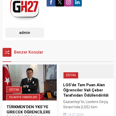
admin
Benzer Konular
EĞİTİM
LGS’de Tam Puan Alan
Öğrenciler Vali Çeber
EĞİTİM
Tarafından Ödüllendirildi
İSLAHİYE HABERLERİ
Gaziantep’te, Liselere Geçiş
TÜRKMEN’DEN YKS’YE
Sınavı’nda (LGS) tüm
GİRECEK ÖĞRENCİLERE
soruları doğru yanıtlayarak
14.07.2025