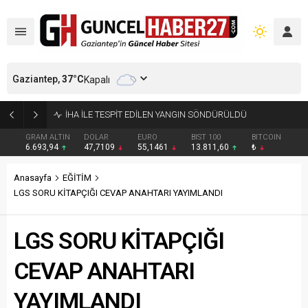
Gaziantep,
37
°C
Kapalı
GAZİANTEP’TE YENİ PARTİ’NİN KADROSU BELLİ OLDU
GRAM ALTIN
DOLAR
EURO
BIST 100
BITCOIN
6.693,94
47,7109
55,1461
13.811,60
₺
Anasayfa
EĞİTİM
LGS SORU KİTAPÇIĞI CEVAP ANAHTARI YAYIMLANDI
LGS SORU KİTAPÇIĞI
CEVAP ANAHTARI
YAYIMLANDI