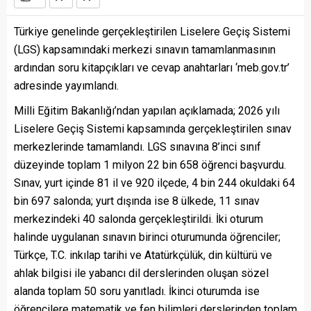
Türkiye genelinde gerçekleştirilen Liselere Geçiş Sistemi
(LGS) kapsamındaki merkezi sınavın tamamlanmasının
ardından soru kitapçıkları ve cevap anahtarları ‘meb.gov.tr’
adresinde yayımlandı.
Milli Eğitim Bakanlığı’ndan yapılan açıklamada; 2026 yılı
Liselere Geçiş Sistemi kapsamında gerçekleştirilen sınav
merkezlerinde tamamlandı. LGS sınavına 8’inci sınıf
düzeyinde toplam 1 milyon 22 bin 658 öğrenci başvurdu.
Sınav, yurt içinde 81 il ve 920 ilçede, 4 bin 244 okuldaki 64
bin 697 salonda; yurt dışında ise 8 ülkede, 11 sınav
merkezindeki 40 salonda gerçekleştirildi. İki oturum
halinde uygulanan sınavın birinci oturumunda öğrenciler;
Türkçe, T.C. inkılap tarihi ve Atatürkçülük, din kültürü ve
ahlak bilgisi ile yabancı dil derslerinden oluşan sözel
alanda toplam 50 soru yanıtladı. İkinci oturumda ise
öğrencilere matematik ve fen bilimleri derslerinden toplam