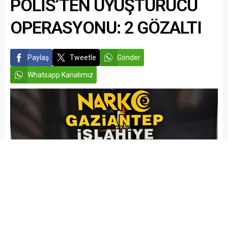
POLİS’TEN UYUŞTURUCU
OPERASYONU: 2 GÖZALTI
Paylaş
Tweetle
Gönder
Whatsapp Kanalımız