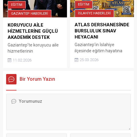
EĞİTİM
EĞİTİM
İSLAHİYE HABERLERİ
GAZİANTEP HABERLERİ
ATLAS DERSHANESİNDE
KORUYUCU AİLE
BURSLULUK SINAV
HİZMETLERİNE GÜÇLÜ
HEYACANI
AKADEMİK DESTEK
Gaziantep’in İslahiye
Gaziantep’te koruyucu aile
ilçesinde eğitim hayatına
hizmetlerinin
kısa süre önce başlayan
güçlendirilmesine yönelik
25.03.2026
11.02.2026
ATLAS Dershanesi
önemli bir iş birliği protokolü
eğitimdeki farkındalığıyla
imzalandı. Gaziantep Valiliği
ücretsiz Ortaokul
koordinasyonunda,
Bir Yorum Yazın
öğrencilerine yönelik
Gaziantep Üniversitesi ile
bursluluk sınavına
Aile ve Sosyal Hizmetler İl
hazırlanıyor İslahiye’de kısa
Müdürlüğü arasında
zamanda eğitimde başarıyı
imzalanan ve üç yıl süreyle
kendisine hedef edinen
uygulanacak protokol
ATLAS Eğitim Kurumları
kapsamında; koruyucu
Dershanesi Ortaokul
ailelerin sağlık raporu
Öğrencilerini geleceğe
süreçleri kolaylaştırılacak,
hazırlamak, onlara sınav
çocuklara üniversite
heyacan tecrübesi
hastanesinde öncelik