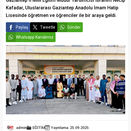
Gaziantep İl Milli Eğitim Müdür Yardımcısı İbrahim Necip
Kafadar, Uluslararası Gaziantep Anadolu İmam Hatip
Lisesinde öğretmen ve öğrenciler ile bir araya geldi.
Paylaş
Tweetle
Gönder
Whatsapp Kanalımız
admin
EĞİTİM
Yayınlama: 25.09.2025