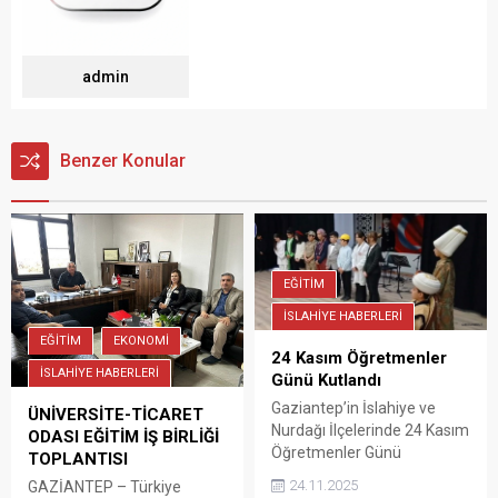
admin
Benzer Konular
EĞİTİM
İSLAHİYE HABERLERİ
EĞİTİM
EKONOMİ
24 Kasım Öğretmenler
İSLAHİYE HABERLERİ
Günü Kutlandı
Gaziantep’in İslahiye ve
ÜNİVERSİTE-TİCARET
Nurdağı İlçelerinde 24 Kasım
ODASI EĞİTİM İŞ BİRLİĞİ
Öğretmenler Günü
TOPLANTISI
düzenlenen etkinliklerle
24.11.2025
GAZİANTEP – Türkiye
kutlandı.