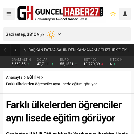
Gaziantep,
38
°C
Açık
BAŞKAN FATMA ŞAHİN’DEN KAYMAKAM OĞUZTÜRK’E ZİYARET
GRAM ALTIN
DOLAR
EURO
BIST 100
BITCOIN
6.660,55
47,7111
55,1881
13.779,39
₺
Anasayfa
EĞİTİM
Farklı ülkelerden öğrenciler aynı lisede eğitim görüyor
Farklı ülkelerden öğrenciler
aynı lisede eğitim görüyor