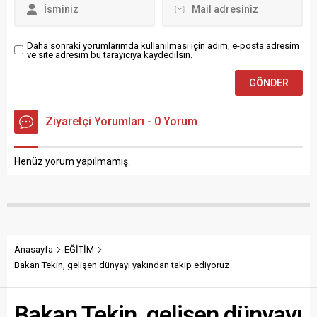
kazandırmak adına Ortaokul
sağlanacak ve akademik
öğrencilerine yönelik
gelişimlerine destek
ücretsiz bursluluk sınavına
verilecek. Valilikte...
Daha sonraki yorumlarımda kullanılması için adım, e-posta adresim
ve site adresim bu tarayıcıya kaydedilsin.
hazırlanıyor.28 Mart...
Ziyaretçi Yorumları - 0 Yorum
Henüz yorum yapılmamış.
Anasayfa
EĞİTİM
Bakan Tekin, gelişen dünyayı yakından takip ediyoruz
Bakan Tekin, gelişen dünyayı