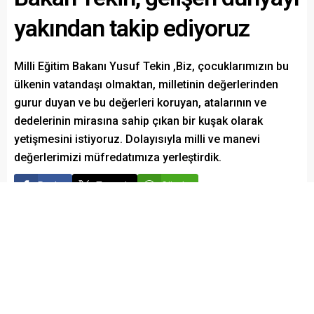
yakından takip ediyoruz
Milli Eğitim Bakanı Yusuf Tekin ,Biz, çocuklarımızın bu
ülkenin vatandaşı olmaktan, milletinin değerlerinden
gurur duyan ve bu değerleri koruyan, atalarının ve
dedelerinin mirasına sahip çıkan bir kuşak olarak
yetişmesini istiyoruz. Dolayısıyla milli ve manevi
değerlerimizi müfredatımıza yerleştirdik.
Paylaş
Tweetle
Gönder
Whatsapp Kanalımız
admin
EĞİTİM
Yayınlama: 25.09.2025
A
A
+
-