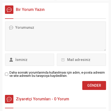
İslahiye Belediye Başkanı
çoştu. Metrolojinin kuvvetli
Kemal Vural’ı makamında
yağış uyarısı yaptığı İslahiye
Bir Yorum Yazın
ziyaret ederek
ve Nurdağı ilçelerinde
değerlendirme toplantısı
sağanak yağışlar etkili oldu.
gerçekleştirdi. Deprem
Sağanak yağışlar ile birlikte
sonrası yeniden yapılanma
her iki ilçede kuruyan derler
süreci kapsamında
coştu. Etkili yağışlar sonrası
düzenlenen toplantıda;
coşan dereler zaman
belediyenin kurumsal
zaman çevre halkına
kapasitesi, hizmet
tedirginlik oluştururken, Her
öncelikleri ve yürütülen
İlçe...
iyileşme çalışmaları
hakkında kapsamlı
istişarelerde bulunuldu.
Toplantıda özellikle;
Daha sonraki yorumlarımda kullanılması için adım, e-posta adresim
Stratejik planlama, Dijital
ve site adresim bu tarayıcıya kaydedilsin.
dönüşüm...
Ziyaretçi Yorumları - 0 Yorum