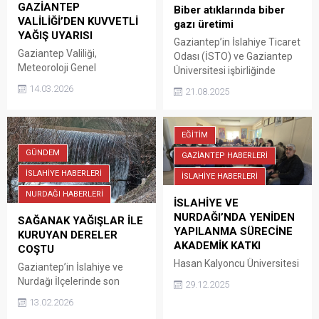
GAZİANTEP
Biber atıklarında biber
VALİLİĞİ’DEN KUVVETLİ
gazı üretimi
YAĞIŞ UYARISI
Gaziantep’in İslahiye Ticaret
Gaziantep Valiliği,
Odası (İSTO) ve Gaziantep
Meteoroloji Genel
Üniversitesi işbirliğinde
Müdürlüğü’nün son
‘Biber atıkları ve biber gazı
14.03.2026
21.08.2025
değerlendirmeleri
üretimi’ hakkında
doğrultusunda kent
bilgilendirme toplantısı
genelinde beklenen kuvvetli
yapıldı.
EĞİTİM
yağışlara karşı vatandaşları
uyardı. Valilikten yapılan
GÜNDEM
GAZİANTEP HABERLERİ
açıklamada; 14 Mart 2026
İSLAHİYE HABERLERİ
İSLAHİYE HABERLERİ
Cumartesi günü saat
NURDAĞI HABERLERİ
21.00’den 16 Mart 2026
İSLAHİYE VE
Pazartesi günü saat 10.00’a
NURDAĞI’NDA YENİDEN
SAĞANAK YAĞIŞLAR İLE
kadar Gaziantep genelinde
YAPILANMA SÜRECİNE
KURUYAN DERELER
aralıklı ve yer yer kuvvetli
AKADEMİK KATKI
COŞTU
sağanak yağış beklendiği
Hasan Kalyoncu Üniversitesi
bildirildi. Açıklamada,
Gaziantep’in İslahiye ve
İletişim Fakültesi’nden Prof.
kuvvetli yağışlarla birlikte
Nurdağı İlçelerinde son
29.12.2025
Dr. Ayhan Erdem ve
sel,...
günlerde sağanak yağışlarla
13.02.2026
beraberindeki heyet,
ile birlikte kuruyan derler