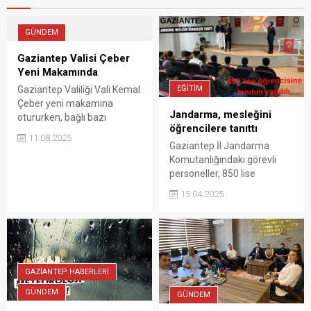
GÜNDEM
Gaziantep Valisi Çeber
Yeni Makamında
Gaziantep Valiliği Vali Kemal
EĞİTİM
Çeber yeni makamına
Jandarma, mesleğini
otururken, bağlı bazı
öğrencilere tanıttı
birimler, yeni hizmet
11.08.2025
binasında hizmet vermeye
Gaziantep İl Jandarma
başladı.
Komutanlığındaki görevli
personeller, 850 lise
öğrencisine jandarma
15.04.2025
mesleğini tanıttı.
GAZİANTEP HABERLERİ
GÜNDEM
GÜNDEM