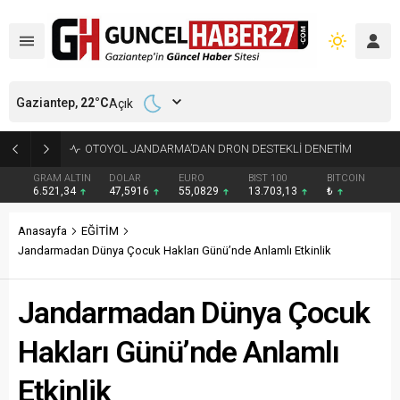
Gaziantep,
22
°C
Açık
EVDE ÇIKAN YANGINDA YAŞLI KADIN HAYATINI KAYBETTİ
GRAM ALTIN
DOLAR
EURO
BIST 100
BITCOIN
6.521,34
47,5916
55,0829
13.703,13
₺
Anasayfa
EĞİTİM
Jandarmadan Dünya Çocuk Hakları Günü’nde Anlamlı Etkinlik
Jandarmadan Dünya Çocuk
Hakları Günü’nde Anlamlı
Etkinlik