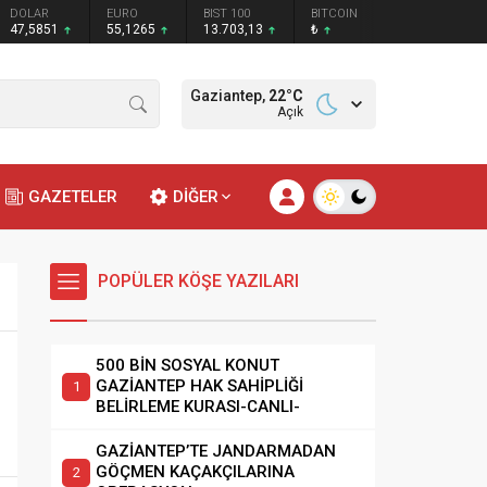
DOLAR
EURO
BIST 100
BITCOIN
47,5851
55,1265
13.703,13
₺
Gaziantep,
22
°C
Açık
GAZETELER
DİĞER
POPÜLER KÖŞE YAZILARI
500 BİN SOSYAL KONUT
GAZİANTEP HAK SAHİPLİĞİ
BELİRLEME KURASI-CANLI-
GAZİANTEP’TE JANDARMADAN
GÖÇMEN KAÇAKÇILARINA