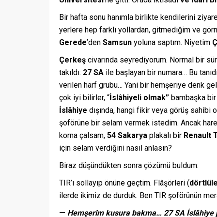
Bir hafta sonu hanımla birlikte kendilerini ziya
yerlere hep farklı yollardan, gitmediğim ve gö
Gerede
’den
Samsun
yoluna saptım. Niyetim
Ç
Çerkeş
civarında seyrediyorum. Normal bir sü
takıldı:
27 SA
ile başlayan bir numara… Bu tanıd
verilen harf grubu… Yani bir hemşeriye denk ge
çok iyi bilirler, “
İslâhiyeli olmak”
bambaşka bir
İslâhiye
dışında, hangi fikir veya görüş sahibi ol
şoförüne bir selam vermek istedim. Ancak harek
korna çalsam,
54 Sakarya
plakalı bir
Renault 
için selam verdiğini nasıl anlasın?
Biraz düşündükten sonra çözümü buldum:
TIR’ı sollayıp önüne geçtim. Flâşörleri (
dörtlüle
ilerde ikimiz de durduk. Ben TIR şoförünün mera
—
Hemşerim kusura bakma…
27 SA İslâhiye