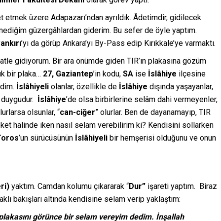
ret etmek üzere Adapazarı’ndan ayrıldık. Âdetimdir, gidilecek
rmediğim güzergâhlardan giderim. Bu sefer de öyle yaptım.
ankırı
’yı da görüp Ankara’yı By-Pass edip Kırıkkale’ye varmaktı.
ratle gidiyorum. Bir ara önümde giden TIR’ın plakasına gözüm
ık bir plaka…
27, Gaziantep
’in kodu,
SA
ise
İslâhiye
ilçesine
ldim.
İslâhiyeli
olanlar, özellikle de
İslâhiye
dışında yaşayanlar,
 duygudur.
İslâhiye
’de olsa birbirlerine selâm dahi vermeyenler,
urlarsa olsunlar, “
can-ciğer
” olurlar. Ben de dayanamayıp, TIR
et halinde iken nasıl selam verebilirim ki? Kendisini sollarken
Toros
’un sürücüsünün
İslâhiyeli
bir hemşerisi olduğunu ve onun
ri)
yaktım. Camdan kolumu çıkararak “
Dur”
işareti yaptım. Biraz
klı bakışları altında kendisine selam verip yaklaştım:
plakasını görünce bir selam vereyim dedim. İnşallah