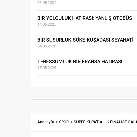
23.05.2025
BİR YOLCULUK HATIRASI: YANLIŞ OTOBÜS
11.05.2025
BİR SUSURLUK-SÖKE-KUŞADASI SEYAHATİ
04.06.2026
TEBESSÜMLÜK BİR FRANSA HATIRASI
15.05.2026
Anasayfa
SPOR
SÜPER KUPA’DA İLK FİNALİST GA