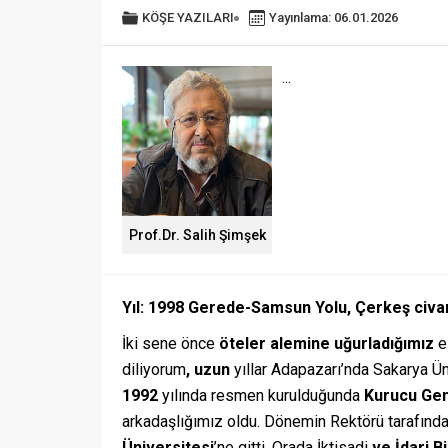
KÖŞE YAZILARI
Yayınlama: 06.01.2026
...
Prof.Dr. Salih Şimşek
Yıl: 1998 Gerede-Samsun Yolu, Çerkeş civa
İki sene önce
öteler alemine uğurladığımız
e
diliyorum
, uzun
yıllar Adapazarı’nda Sakarya Ün
1992
yılında resmen kurulduğunda
Kurucu
Gen
arkadaşlığımız oldu. Dönemin Rektörü tarafından
Üniversitesi
’ne gitti. Orada İktisadi
ve İdari B