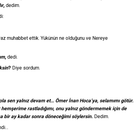
ır
,
dedim.
i:
. Biraz muhabbet ettik. Yükünün ne olduğunu ve Nereye
rum
,
dedi.
ksin
?
Diye sordum.
ola sen yalnız devam et…
Ömer İnan Hoca’ya, selamımı götür.
bir hemşerime
rastladığımı,
onu yalnız göndermemek
için de
sa bir ay kadar sonra döneceğimi söylersin.
Dedim.
ndi…