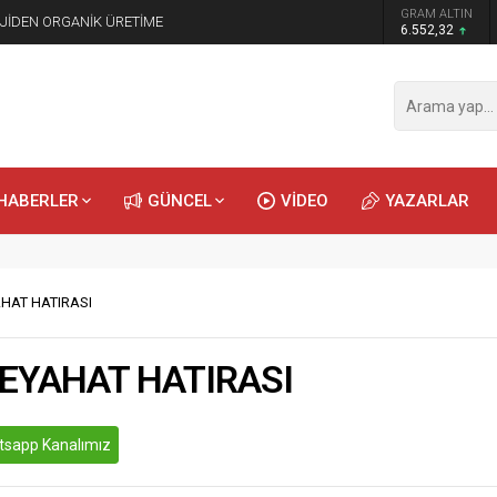
GRAM ALTIN
JİDEN ORGANİK ÜRETİME
6.552,32
HABERLER
GÜNCEL
VİDEO
YAZARLAR
AHAT HATIRASI
 SEYAHAT HATIRASI
sapp Kanalımız