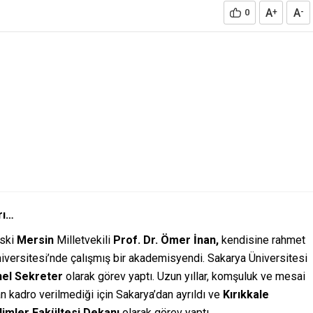
A
A
0
+
-
rı…
ski
Mersin
Milletvekili
Prof. Dr. Ömer İnan,
kendisine rahmet
iversitesi’nde çalışmış bir akademisyendi. Sakarya Üniversitesi
el Sekreter
olarak görev yaptı. Uzun yıllar, komşuluk ve mesai
 kadro verilmediği için Sakarya’dan ayrıldı ve
Kırıkkale
ilimler Fakültesi Dekanı
olarak görev yaptı.