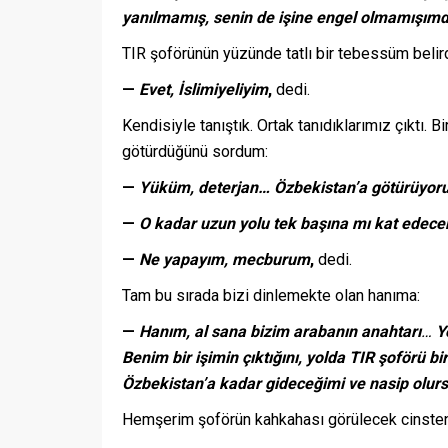
yanılmamış, senin de işine engel olmamışımd
TIR şoförünün yüzünde tatlı bir tebessüm belird
—
Evet, İslimiyeliyim
,
dedi.
Kendisiyle tanıştık. Ortak tanıdıklarımız çıktı
götürdüğünü sordum:
—
Yüküm, deterjan… Özbekistan’a götürüyo
—
O kadar uzun yolu tek başına mı kat edece
—
Ne yapayım, mecburum
,
dedi.
Tam bu sırada bizi dinlemekte olan hanıma:
—
Hanım, al sana bizim arabanın anahtarı
…
Y
Benim bir işimin çıktığını, yolda TIR şoförü 
Özbekistan’a kadar gideceğimi
ve nasip olur
Hemşerim şoförün kahkahası görülecek cinste