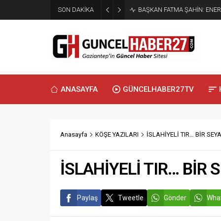
SON DAKİKA
BAŞKAN FATMA ŞAHİN: ENER
ANASAYFA
GÜNCELHABER27TV
Anasayfa
KÖŞE YAZILARI
İSLAHİYELİ TIR… BİR SEY
İSLAHİYELİ TIR… BİR
Paylaş
Tweetle
Gönder
What