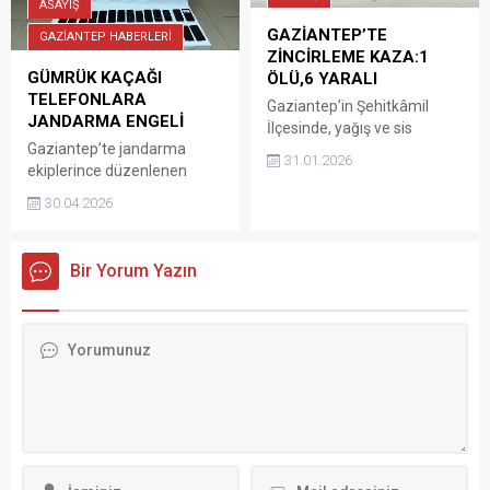
ASAYİŞ
GAZİANTEP’TE
GAZİANTEP HABERLERİ
ZİNCİRLEME KAZA:1
GÜMRÜK KAÇAĞI
ÖLÜ,6 YARALI
TELEFONLARA
Gaziantep’in Şehitkâmil
JANDARMA ENGELİ
İlçesinde, yağış ve sis
Gaziantep’te jandarma
etkisiyle 3 otomobilin
31.01.2026
ekiplerince düzenlenen
karıştığı zincirleme trafik
operasyonda 2 milyon 100
kazasında Celal K. hayatını
30.04.2026
bin lira değerinde gümrük
kaybetti, 6 kişi yaralandı.
kaçağı elektronik cihaz ele
Şehitkâmil İlçesi Bedir
geçirildi. İl Jandarma
Mahallesi Kuzeyşehir
Bir Yorum Yazın
Komutanlığı ekipleri,
Kavşağı’nda meydana gelen
Cumhuriyet Başsavcılığı
kazada İddaiye göre, Sis ve
koordinesinde kaçakçılıkla
yağışın etkisiyle, plakaları ve
mücadele kapsamında
sürücüleri henüz
yürütülen çalışmalar
öğrenilemeyen 3 otomobil
sonucunda, Şehitkâmil
çarpıştı. Kazada 7 kişi
ilçesinde M.D’ye ait iş
yaralandı. Çevredekilerin
yerinde arama yaptı.
112 Acil...
Aramada piyasa değeri
yaklaşık 2 milyon 100 bin lira