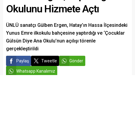
Okulunu Hizmete Açtı
ÜNLÜ sanatçı Gülben Ergen, Hatay’ın Hassa İlçesindeki
Yunus Emre ilkokulu bahçesine yaptırdığı ve ‘Çocuklar
Gülsün Diye Ana Okulu’nun açılışı törenle
gerçekleştirildi
Paylaş
Tweetle
Gönder
Whatsapp Kanalımız
admin
EĞİTİM
Yayınlama: 09.11.2025
A
A
+
-
Sanatçı Gülben Ergen’in kuruculuğunu ve başkanlığını