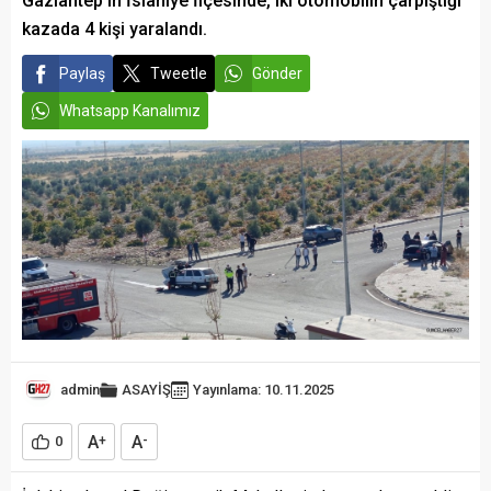
Gaziantep’in İslahiye İlçesinde, iki otomobilin çarpıştığı
kazada 4 kişi yaralandı.
Paylaş
Tweetle
Gönder
Whatsapp Kanalımız
admin
ASAYİŞ
Yayınlama: 10.11.2025
A
A
0
+
-