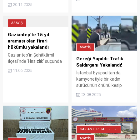
operasyonla 16 yıl
düzenlenen operasyonlarda
20.11.2025
kesinleşmiş hapis cezası
146 şüpheli yakalandı.
bulunan zanlı yakalandı.
Operasyonlar sonucu sahte
altın atölyesi deşifre edildi.
ASAYİŞ
Gaziantep’te 15 yıl
araması olan firari
hükümlü yakalandı
ASAYİŞ
Gaziantep’in Şehitkâmil
Gereği Yapıldı: Trafik
İlçesi’nde ‘Hırsızlık’ suçunda
Saldırganı Yakalandı!
15 Yıl kesinleşmiş hapis
11.06.2025
İstanbul Eyüpsultan’da
cezası ile aranan firari
kamyonetiyle bir kadın
hükümlü E.K. JASAT
sürücünün önünü kesip
tarafından yakalandı.
araçtan inerek diğer araca
23.08.2025
saldıran ve hakaretlerde
bulunan bir şahsa ait
görüntüler sosyal medyada
gündem olmuştu.
GAZİANTEP HABERLERİ
ASAYİŞ