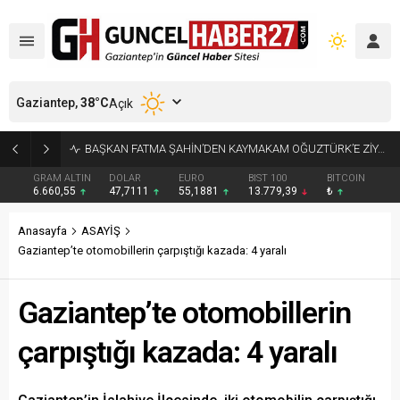
Gaziantep,
38
°C
Açık
KÜÇÜK AK BALIKÇILLAR AĞAÇLARI BEYAZA BÜRÜDÜ
GRAM ALTIN
DOLAR
EURO
BIST 100
BITCOIN
6.660,55
47,7111
55,1881
13.779,39
₺
Anasayfa
ASAYİŞ
Gaziantep’te otomobillerin çarpıştığı kazada: 4 yaralı
Gaziantep’te otomobillerin
çarpıştığı kazada: 4 yaralı