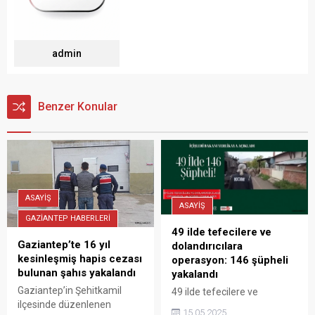
admin
Benzer Konular
ASAYİŞ
ASAYİŞ
GAZİANTEP HABERLERİ
49 ilde tefecilere ve
Gaziantep’te 16 yıl
dolandırıcılara
kesinleşmiş hapis cezası
operasyon: 146 şüpheli
bulunan şahıs yakalandı
yakalandı
Gaziantep’in Şehitkamil
49 ilde tefecilere ve
ilçesinde düzenlenen
dolandırıcılara yönelik
15.05.2025