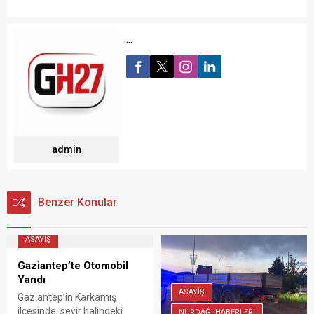
...
admin
Benzer Konular
ASAYİŞ
Gaziantep’te Otomobil
Yandı
ASAYİŞ
Gaziantep’in Karkamış
ilçesinde, seyir halindeki
NURDAĞI HABERLERİ