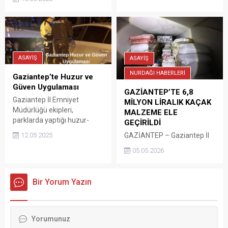
kontrolünde yakalandı.
ele geçirildi. 23 şüpheli
hakkında yasal işlem
başlatıldı.
ASAYİŞ
ASAYİŞ
NURDAĞI HABERLERİ
Gaziantep’te Huzur ve
Güven Uygulaması
GAZİANTEP’TE 6,8
Gaziantep İl Emniyet
MİLYON LİRALIK KAÇAK
Müdürlüğü ekipleri,
MALZEME ELE
parklarda yaptığı huzur-
GEÇİRİLDİ
güven uygulamalarında 716
12.05.2025
GAZİANTEP – Gaziantep İl
motosiklet ile 6 milyon 31
Jandarma Komutanlığınca
bin 639 TL araç sürücülerine
05.05.2026
düzenlenen operasyonda
cezai işlem uygulanırken, 33
piyasa değeri yaklaşık 6
aranan şahıs yakalandı.
milyon 800 bin lira olan
Bir Yorum Yazın
kaçak ürün ele geçirildi.
Cumhuriyet Başsavcılığı
koordinesinde, Otoyol
Jandarması ekiplerince
kaçakçılıkla mücadele