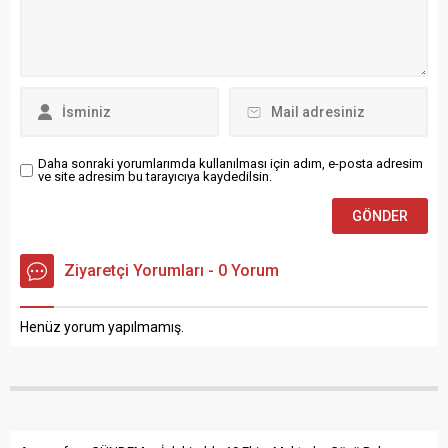
kapsamında yürütülen
çalışmalar sonucu, Nurdağı
ilçesi TAG Otoyolu
üzerindeki yol kontrol
noktasında şüphe üzerine
bir araç durduruldu. M.A.
isimli şahsın kullandığı...
Daha sonraki yorumlarımda kullanılması için adım, e-posta adresim
ve site adresim bu tarayıcıya kaydedilsin.
Ziyaretçi Yorumları - 0 Yorum
Henüz yorum yapılmamış.