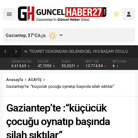
Gaziantep,
37
°C
Açık
GAZİANTEP’TE FİLİSTİN KONVOYU COŞKUYLA KARŞILANDI
GRAM ALTIN
DOLAR
EURO
BIST 100
BITCOIN
6.614,69
47,7050
55,0521
13.774,94
₺
Anasayfa
ASAYİŞ
Gaziantep’te :“küçücük çocuğu oynatıp başında silah sıktılar”
Gaziantep’te :“küçücük
çocuğu oynatıp başında
silah sıktılar”