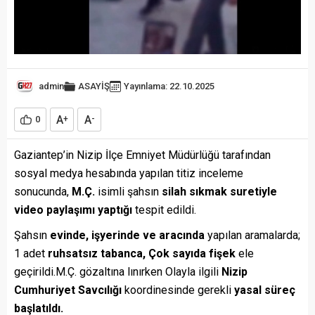
admin
ASAYİŞ
Yayınlama: 22.10.2025
A
A
0
+
-
Gaziantep’in Nizip İlçe Emniyet Müdürlüğü tarafından
sosyal medya hesabında yapılan titiz inceleme
sonucunda,
M.Ç.
isimli şahsın
silah sıkmak suretiyle
video paylaşımı yaptığı
tespit edildi.
Şahsın
evinde, işyerinde ve aracında
yapılan aramalarda;
1 adet
ruhsatsız tabanca,
Çok sayıda fişek
ele
geçirildi.M.Ç. gözaltına lınırken Olayla ilgili
Nizip
Cumhuriyet Savcılığı
koordinesinde gerekli
yasal süreç
başlatıldı.