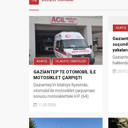
ASAYİŞ
Gaziant
suçunda
yakalan
Gaziante
ASAYİŞ
İSLAHİYE HABERLERİ
hakkınd
suçundan
25.07.
GAZİANTEP’TE OTOMOBİL İLE
hapis cez
MOTOSİKLET ÇARPIŞTI
jandarma
Gaziantep’in İslahiye İlçesinde,
yakaland
otomobil ile motosiklet çarpışması
sonucu motosikletteki H.P. (64)
yaralandı. Beyler Mahallesi Barazi
11.03.2026
Caddesinde meydana gelen kazada
edinilen bilgiye göre; M.S.’nin (29)
kullandığı 06 Y 4658 plakalı
otomobil ile H.Ş.’nin (21) kullandığı