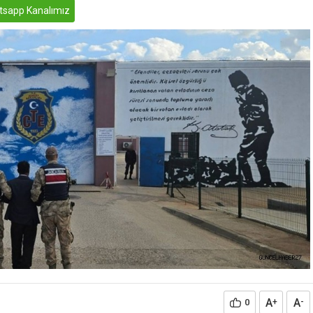
sapp Kanalımız
A
A
0
+
-