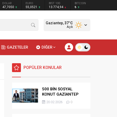
DOLAR
EURO
BIST 100
BITCOIN
47,7050
55,0521
13.774,94
₺
Gaziantep,
37
°C
Açık
GAZETELER
DİĞER
POPÜLER KONULAR
500 BİN SOSYAL
KONUT GAZİANTEP
HAK SAHİPLİĞİ
20.02.2026
0
BELİRLEME KURASI-
CANLI-