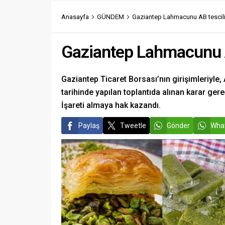
Anasayfa
GÜNDEM
Gaziantep Lahmacunu AB tescili
Gaziantep Lahmacunu AB
Gaziantep Ticaret Borsası’nın girişimleriyl
tarihinde yapılan toplantıda alınan karar ger
İşareti almaya hak kazandı.
Paylaş
Tweetle
Gönder
What