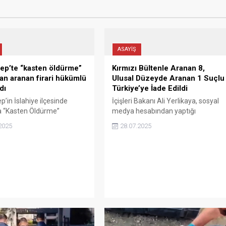
ASAYİŞ
ep’te “kasten öldürme”
Kırmızı Bültenle Aranan 8,
n aranan firari hükümlü
Ulusal Düzeyde Aranan 1 Suçlu
dı
Türkiye’ye İade Edildi
p’in İslahiye ilçesinde
İçişleri Bakanı Ali Yerlikaya, sosyal
a “Kasten Öldürme”
medya hesabından yaptığı
 11 yıl 8 ay kesinleşmiş
açıklamada, yurt dışına kaçan ve
2025
28.07.2025
ası bulunan firari Y.Ö.
haklarında arama kararı bulunan 9
 ekipleri tarafından
kişinin Türkiye’ye iadesinin
ı.
sağlandığını duyurdu.