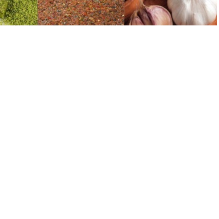
A
A
+
-
nceki tarihlerde Şehrimizden Gaziantep Baklavası, Araban
e Avrupa Birliği Coğrafi işareti almaya hak kazanmıştı.
ehrimizden Avrupa Birliği Tescili alan ürün sayısı 5’e
a hak kazanan Gaziantep’e ait 5 ürünün tescil sürecini farklı
akamlığı, Gaziantep Sanayi Odası ve Gaziantep Ticaret Borsası
tığı yazılı açıklamada;” AB tescilli ürünlere Gaziantep