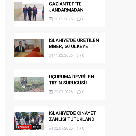
GAZİANTEP’TE
JANDARMADAN
GÖÇMEN
20.02.2026
0
KAÇAKÇILARINA
OPERASYON
İSLAHİYE’DE ÜRETİLEN
BİBER, 60 ÜLKEYE
İHRAÇ EDİLİYOR
11.02.2026
0
UÇURUMA DEVRİLEN
TIR’IN SÜRÜCÜSÜ
HAYATINI KAYBETTİ
29.03.2026
0
İSLAHİYE’DE CİNAYET
ZANLISI TUTUKLANDI
02.07.2026
0