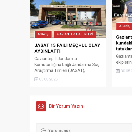
27 BDN 959 plakalı motosiklet
çarpıştı. Çarpışmanın etkisiyle
motosiklette yolcu olan H.P.
yaralandı. İhbar üzerine gelen...
ASAYİŞ
ASAYİŞ
GAZİANTEP HABERLERİ
Gaziant
kundakl
JASAT 15 FAİLİ MEÇHUL OLAY
tutukla
AYDINLATTI
Gaziante
Gaziantep İl Jandarma
ekiplerin
Komutanlığına bağlı Jandarma Suç
kurşunla
Araştırma Timleri (JASAT),
30.05.
belirlen
Temmuz ayında meydana gelen
05.08.2026
şüpheli t
faili meçhul hırsızlık olaylarının
aydınlatılması için yürüttüğü
çalışmalar kapsamında 15 olayı
çözüme kavuşturdu. İl Jandarma
Komutanlığınca oluşturulan JASAT
Bir Yorum Yazın
ve Olay Yeri İnceleme (OYİ) destekli
özel timler, Cumhuriyet Başsavcılığı
koordinesinde yürütülen titiz
planlama, takip ve saha