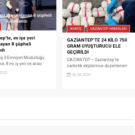
ASAYİŞ
GAZİANTEP HABERLERİ
ep’te, ev işe yeri
GAZİANTEP’TE 24 KİLO 750
ayan 8 şüpheli
GRAM UYUŞTURUCU ELE
ndı
GEÇİRİLDİ
p İl Emniyet Müdürlüğü
GAZİANTEP – Gaziantep’te
ce, 8 ev, iş yeri ve aracı
narkotik ekiplerince düzenlenen
yıp kundakladıkları
operasyonda 20 kilo 850 gram
2025
06.08.2026
en ve gözaltına alınan 8
metamfetamin ile 3 kilo 900 gram
utuklandı.
eroin ele geçirilirken, 1 şüpheli
gözaltına alındı. Gaziantep
Cumhuriyet Başsavcılığı
koordinesinde, İl Emniyet
Müdürlüğü Narkotik Suçlarla
Mücadele Şube Müdürlüğü
ekiplerince yürütülen çalışmalar
kapsamında gerçekleştirilen
operasyonda, 20 kilo 850 gram