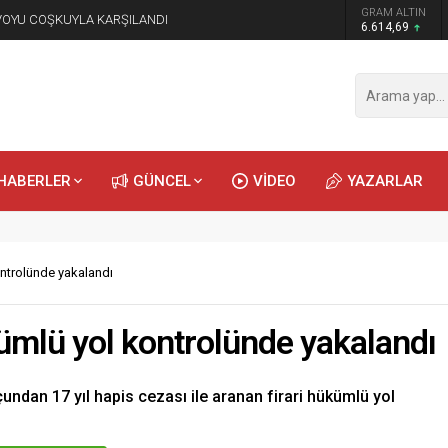
GRAM ALTIN
NVOYU COŞKUYLA KARŞILANDI
6.614,69
HABERLER
GÜNCEL
VİDEO
YAZARLAR
ontrolünde yakalandı
kümlü yol kontrolünde yakalandı
çundan 17 yıl hapis cezası ile aranan firari hükümlü yol