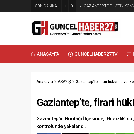
SON DAKİKA
GAZİANTEP’TE FİLİSTİN KO
ANASAYFA
GÜNCELHABER27TV
Anasayfa
ASAYİŞ
Gaziantep’te, firari hükümlü yol k
Gaziantep’te, firari hü
Gaziantep’in Nurdağı İlçesinde, ’Hırsızlık’ su
kontrolünde yakalandı.