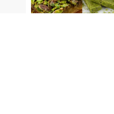
admin
GÜNDEM
Yayınlama: 05.11.2025
Gaziantep Ticaret Borsası’nın girişimleriyle Ö
Sarımsağı, Menengiç Kahvesi ve Fıstık Ezmesi d
Gaziantep Lahmacunu’nun AB Tescili almasıyla Ş
yükselmiş oldu. Avrupa Birliği’nden tescil almay
tarihlerde Büyükşehir Belediyesi, Araban Kaym
yürüttü.
Gaziantep Valisi Kemal Çeber, konuyla ilgili yap