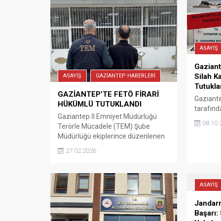
ASAYİŞ
Gazian
Silah K
ASAYİŞ
GAZİANTEP HABERLERİ
Tutukla
GAZİANTEP’TE FETÖ FİRARİ
Gaziante
HÜKÜMLÜ TUTUKLANDI
tarafınd
Gaziantep İl Emniyet Müdürlüğü
kaçakçıl
08.10.
Terörle Mücadele (TEM) Şube
operasyo
Müdürlüğü ekiplerince düzenlenen
ruhsatsı
operasyonda FETÖ/PDY silahlı terör
geçirild
27.02.2026
örgütü üyesi olduğu gerekçesiyle
alınan 2
hakkında kesinleşmiş 6 yıl 3 ay
hapis cezası bulunan hükümlü
yakalandı. Gaziantep İl Emniyet
ASAYİŞ
Müdürlüğü Terörle Mücadele Şube
Jandarm
Müdürlüğü ekipleri, aranan kişilerin
Başarı:
yakalanmasına yönelik Cumhuriyet