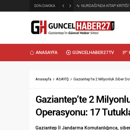
SON DAKİKA
NURDAĞI’NDA KİTAP KRİTİĞİ
ANASAYFA
GÜNCELHABER27TV
Anasayfa
ASAYİŞ
Gaziantep’te 2 Milyonluk Siber Do
Gaziantep’te 2 Milyonlu
Operasyonu: 17 Tutuk
Gaziantep İl Jandarma Komutanlığınca, siber 