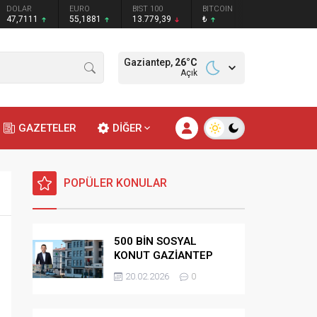
DOLAR
EURO
BIST 100
BITCOIN
47,7111
55,1881
13.779,39
₺
Gaziantep,
26
°C
Açık
GAZETELER
DİĞER
POPÜLER KONULAR
500 BİN SOSYAL
KONUT GAZİANTEP
HAK SAHİPLİĞİ
20.02.2026
0
BELİRLEME KURASI-
CANLI-