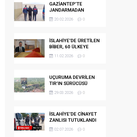
GAZİANTEP’TE
JANDARMADAN
GÖÇMEN
20.02.2026
0
KAÇAKÇILARINA
OPERASYON
İSLAHİYE’DE ÜRETİLEN
BİBER, 60 ÜLKEYE
İHRAÇ EDİLİYOR
11.02.2026
0
UÇURUMA DEVRİLEN
TIR’IN SÜRÜCÜSÜ
HAYATINI KAYBETTİ
29.03.2026
0
İSLAHİYE’DE CİNAYET
ZANLISI TUTUKLANDI
02.07.2026
0