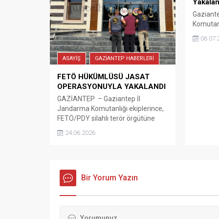
Yakalan
Başsavcılığı koordinesinde titiz bir
çalışma yürüttü.TEM...
Gaziant
Komutanl
“ÇEMBER
06.07.
kapsamı
yürüttükl
ASAYİŞ
GAZİANTEP HABERLERİ
suçlarda
FETÖ HÜKÜMLÜSÜ JASAT
OPERASYONUYLA YAKALANDI
GAZİANTEP – Gaziantep İl
Jandarma Komutanlığı ekiplerince,
FETÖ/PDY silahlı terör örgütüne
yönelik düzenlenen operasyonda
24.06.2026
hakkında 6 yıl 3 ay kesinleşmiş
hapis cezası bulunan hükümlü
yakalandı. Valilikten yapılan
açıklamaya göre, Cumhuriyet
Başsavcılığı koordinesinde terör
Bir Yorum Yazın
örgütlerinin faaliyetlerinin deşifre
edilmesi ve engellenmesine yönelik
yürütülen istihbari çalışmalar
kapsamında, FETÖ/PDY üyesi