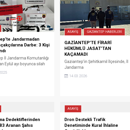
ASAYİŞ
GAZİANTEP HABERLERİ
tep’te Jandarmadan
GAZİANTEP’TE FİRARİ
açakçılarına Darbe: 3 Kişi
HÜKÜMLÜ JASAT’TAN
ndı
KAÇAMADI
p İl Jandarma Komutanlığı
Gaziantep’in Şehitkamil İlçesinde, İl
an Eylül ayı boyunca silah
Jandarma
ığına yönelik düzenlenen
2025
Komutanlığınca,”Uyuşturucu
nlarda çok sayıda
14.03.2026
Ticareti Yapmak ve Hırsızlık”
z silah ve mühimmat ele
suçlarından hakkında “15 yıl 11 ay
i. Operasyonlarda gözaltına
22 gün” kesinleşmiş hapis cezası
2 şüpheliden 3’ü tutuklandı.
bulunan M.K. yapılan operasyonla
yakalandı. Gaziantep’in Şehitkâmil
İlçesinde, İl Jandarma
ASAYİŞ
Komutanlığınca, Cumhuriyet
a Dedektiflerinden
Dron Destekli Trafik
Başsavcılığı koordinesinde yapılan
 83 Aranan Şahıs
Denetiminde Kural İhlaline
istihbari çalışmaları sonucunda