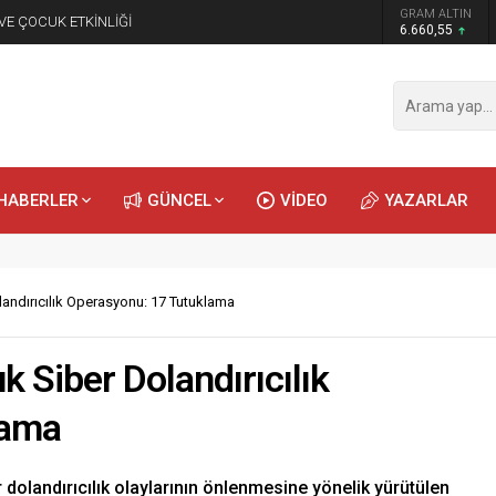
GRAM ALTIN
 VE ÇOCUK ETKİNLİĞİ
6.660,55
HABERLER
GÜNCEL
VİDEO
YAZARLAR
landırıcılık Operasyonu: 17 Tutuklama
k Siber Dolandırıcılık
lama
dolandırıcılık olaylarının önlenmesine yönelik yürütülen