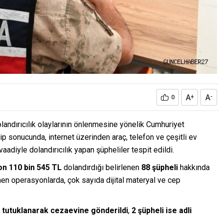
A
A
0
+
-
landırıcılık olaylarının önlenmesine yönelik Cumhuriyet
ip sonucunda, internet üzerinden araç, telefon ve çeşitli ev
vaadiyle dolandırıcılık yapan şüpheliler tespit edildi.
on 110 bin 545 TL
dolandırdığı belirlenen
88 şüpheli
hakkında
nen operasyonlarda, çok sayıda dijital materyal ve cep
i tutuklanarak cezaevine gönderildi
,
2 şüpheli ise adli