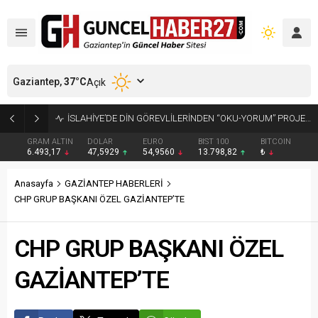
Gaziantep,
37
°C
Açık
GRAM ALTIN
DOLAR
EURO
BIST 100
BITCOIN
6.493,17
47,5929
54,9560
13.798,82
₺
Anasayfa
GAZİANTEP HABERLERİ
CHP GRUP BAŞKANI ÖZEL GAZİANTEP’TE
CHP GRUP BAŞKANI ÖZEL
GAZİANTEP’TE