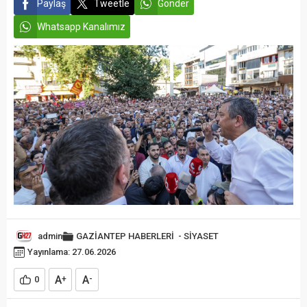
Paylaş
Tweetle
Gönder
Whatsapp Kanalımız
admin
GAZİANTEP HABERLERİ
-
SİYASET
Yayınlama: 27.06.2026
A
A
0
+
-