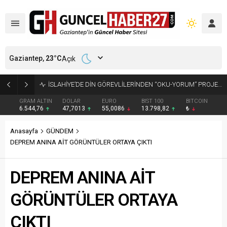
Gaziantep,
23
°C
Açık
GAZİANTEP’TE ARANAN 2 HÜKÜMLÜ YAKALANDI
GRAM ALTIN
DOLAR
EURO
BIST 100
BITCOIN
6.544,76
47,7013
55,0086
13.798,82
₺
Anasayfa
GÜNDEM
DEPREM ANINA AİT GÖRÜNTÜLER ORTAYA ÇIKTI
DEPREM ANINA AİT
GÖRÜNTÜLER ORTAYA
ÇIKTI