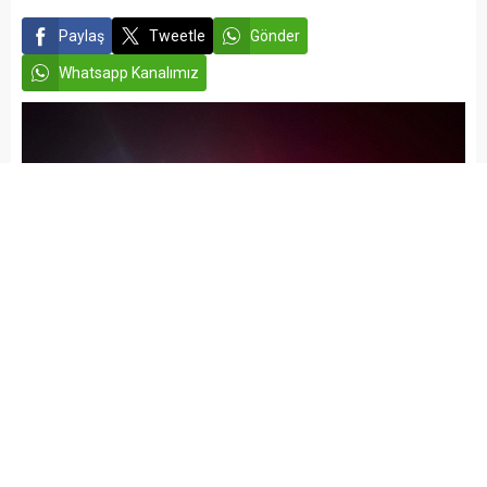
Paylaş
Tweetle
Gönder
Whatsapp Kanalımız
admin
ASAYİŞ
GAZİANTEP HABERLERİ
Yayınlama: 13.06.2026