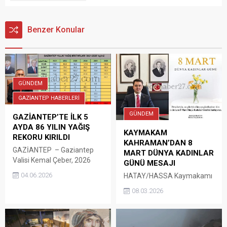
Benzer Konular
GÜNDEM
GAZİANTEP HABERLERİ
GÜNDEM
GAZİANTEP’TE İLK 5
AYDA 86 YILIN YAĞIŞ
KAYMAKAM
REKORU KIRILDI
KAHRAMAN’DAN 8
GAZİANTEP – Gaziantep
MART DÜNYA KADINLAR
Valisi Kemal Çeber, 2026
GÜNÜ MESAJI
yılının ilk 5 ayında kentte
04.06.2026
HATAY/HASSA Kaymakamı
metrekareye 733,7 kilogram
Safa Kahraman, 8 Mart
yağış düştüğünü ve bunun
08.03.2026
Dünya Kadınlar Günü
1940 yılından bu yana
dolayısıyla yayımladığı
kaydedilen en yüksek ilk 5
mesajda, kadınların
aylık yağış miktarı olduğunu
toplumun en değerli yapı