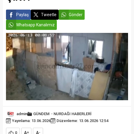
Paylaş
Tweetle
Gönder
Whatsapp Kanalımız
admin
GÜNDEM
-
NURDAĞI HABERLERİ
Yayınlama: 13.06.2026
Düzenleme: 13.06.2026 12:54
A
A
0
+
-