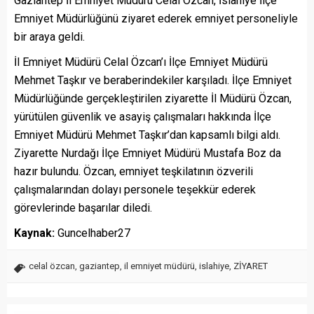
Gaziantep İl Emniyet Müdürü Celal Özcan, İslahiye İlçe
Emniyet Müdürlüğünü ziyaret ederek emniyet personeliyle
bir araya geldi.
İl Emniyet Müdürü Celal Özcan’ı İlçe Emniyet Müdürü
Mehmet Taşkır ve beraberindekiler karşıladı. İlçe Emniyet
Müdürlüğünde gerçekleştirilen ziyarette İl Müdürü Özcan,
yürütülen güvenlik ve asayiş çalışmaları hakkında İlçe
Emniyet Müdürü Mehmet Taşkır’dan kapsamlı bilgi aldı.
Ziyarette Nurdağı İlçe Emniyet Müdürü Mustafa Boz da
hazır bulundu. Özcan, emniyet teşkilatının özverili
çalışmalarından dolayı personele teşekkür ederek
görevlerinde başarılar diledi.
Kaynak:
Guncelhaber27
celal özcan
,
gaziantep
,
il emniyet müdürü
,
islahiye
,
ZİYARET