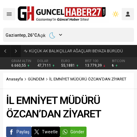
Gaziantep,
26
°C
Açık
NURDAĞI’NDA KİTAP KRİTİĞİ VE ÇOCUK ETKİNLİĞİ
GRAM ALTIN
DOLAR
EURO
BIST 100
BITCOIN
6.660,55
47,7111
55,1881
13.779,39
₺
Anasayfa
GÜNDEM
İL EMNİYET MÜDÜRÜ ÖZCAN’DAN ZİYARET
İL EMNİYET MÜDÜRÜ
ÖZCAN’DAN ZİYARET
Paylaş
Tweetle
Gönder