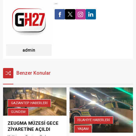
...
admin
Benzer Konular
GAZİANTEP HABERLERİ
GÜNDEM
İSLAHİYE HABERLERİ
ZEUGMA MÜZESİ GECE
ZİYARETİNE AÇILDI
YAŞAM