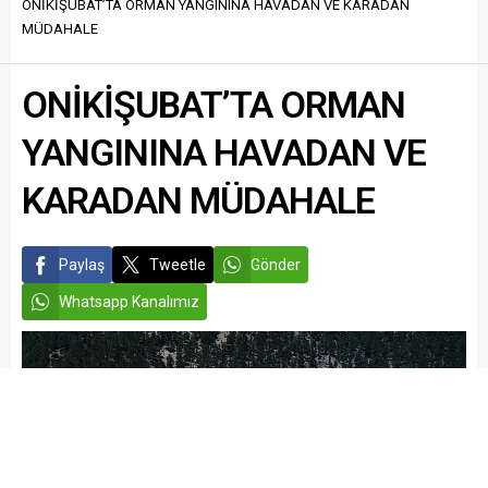
Bursa’da tedavi görüyordu.
ONİKİŞUBAT’TA ORMAN YANGININA HAVADAN VE KARADAN
Oğlu Emir’in organ donörü
MÜDAHALE
olmasıyla gerçekleştirilen
nakil ameliyatının ardından
yoğun bakımda tedavisi
ONİKİŞUBAT’TA ORMAN
süren Gülşen, 11...
YANGININA HAVADAN VE
KARADAN MÜDAHALE
Paylaş
Tweetle
Gönder
Whatsapp Kanalımız