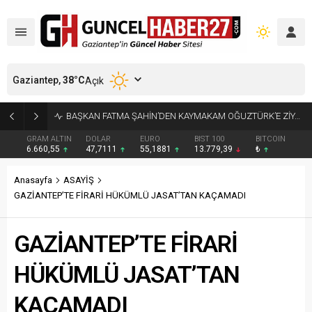
Gaziantep,
38
°C
Açık
KÜÇÜK AK BALIKÇILLAR AĞAÇLARI BEYAZA BÜRÜDÜ
GRAM ALTIN
DOLAR
EURO
BIST 100
BITCOIN
6.660,55
47,7111
55,1881
13.779,39
₺
Anasayfa
ASAYİŞ
GAZİANTEP’TE FİRARİ HÜKÜMLÜ JASAT’TAN KAÇAMADI
GAZİANTEP’TE FİRARİ
HÜKÜMLÜ JASAT’TAN
KAÇAMADI