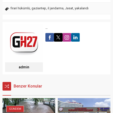
firari hükümlü
,
gaziantep
,
il jandarma
,
Jasat
,
yakalandı
...
admin
Benzer Konular
GÜNDEM