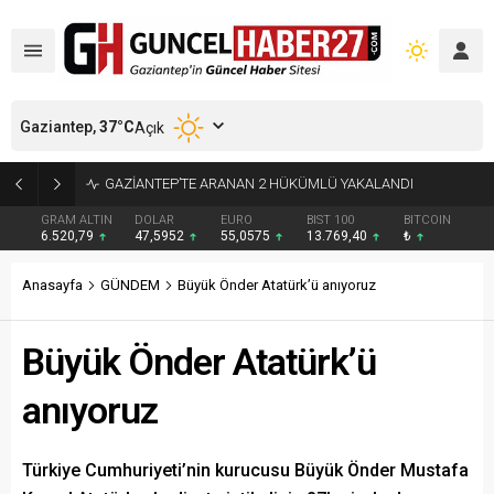
Gaziantep,
37
°C
Açık
GAZİANTEP’Lİ İDİL CEYLİN YIRTAR DÜNYA İKİNCİSİ OLDU
GRAM ALTIN
DOLAR
EURO
BIST 100
BITCOIN
6.520,79
47,5952
55,0575
13.769,40
₺
Anasayfa
GÜNDEM
Büyük Önder Atatürk’ü anıyoruz
Büyük Önder Atatürk’ü
anıyoruz
Türkiye Cumhuriyeti’nin kurucusu Büyük Önder Mustafa