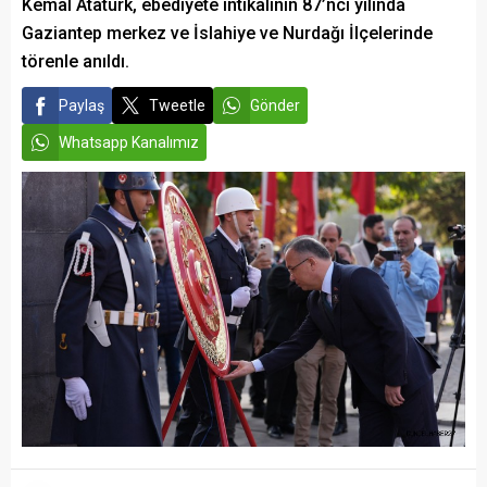
Kemal Atatürk, ebediyete intikalinin 87’nci yılında
Gaziantep merkez ve İslahiye ve Nurdağı İlçelerinde
törenle anıldı.
Paylaş
Tweetle
Gönder
Whatsapp Kanalımız