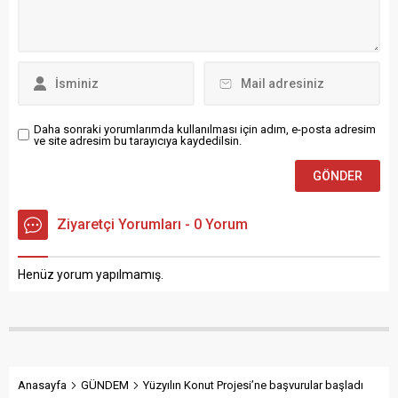
işbirliğiyle inşa edilen ve
kura çekimi gerçekleştirilen
196 deprem konutu
pazartesi günü
düzenlenecek törenle hak...
Daha sonraki yorumlarımda kullanılması için adım, e-posta adresim
ve site adresim bu tarayıcıya kaydedilsin.
Ziyaretçi Yorumları - 0 Yorum
Henüz yorum yapılmamış.
Anasayfa
GÜNDEM
Yüzyılın Konut Projesi’ne başvurular başladı