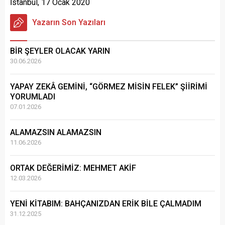
İstanbul, 17 Ocak 2020
Yazarın Son Yazıları
BİR ŞEYLER OLACAK YARIN
30.06.2026
YAPAY ZEKÂ GEMİNİ, “GÖRMEZ MİSİN FELEK” ŞİİRİMİ
YORUMLADI
07.01.2026
ALAMAZSIN ALAMAZSIN
11.06.2026
ORTAK DEĞERİMİZ: MEHMET AKİF
12.03.2026
YENİ KİTABIM: BAHÇANIZDAN ERİK BİLE ÇALMADIM
31.12.2025