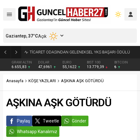
Gaziantep,
37
°C
Açık
GAZİANTEP’TE FİLİSTİN KONVOYU COŞKUYLA KARŞILANDI
GRAM ALTIN
DOLAR
EURO
BIST 100
BITCOIN
6.655,83
47,6961
55,1622
13.779,39
₺
Anasayfa
KÖŞE YAZILARI
AŞKINA AŞK GÖTÜRDÜ
AŞKINA AŞK GÖTÜRDÜ
Paylaş
Tweetle
Gönder
Whatsapp Kanalımız