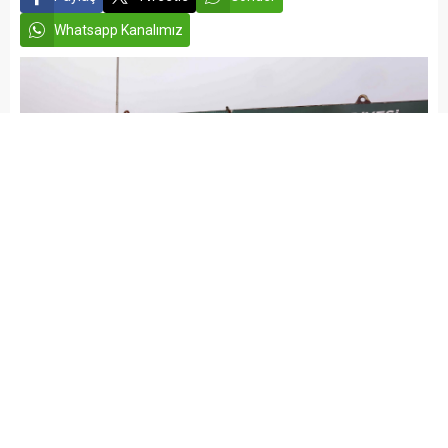
Whatsapp Kanalımız
admin
GÜNDEM
Yayınlama: 18.01.2026
A
A
+
-
Gaziantep Büyükşehir Belediyesi ile İl Tarım ve Orman