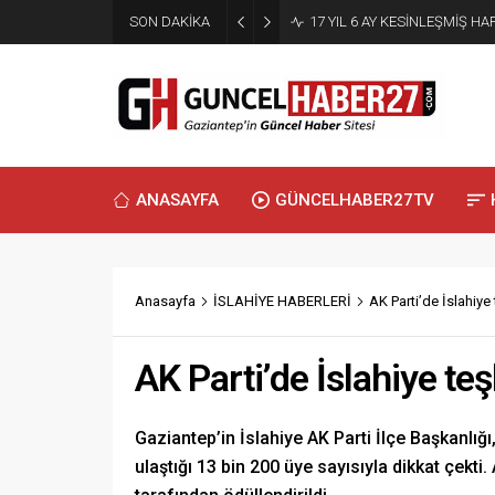
SON DAKİKA
17 YIL 6 AY KESİNLEŞMİŞ 
ANASAYFA
GÜNCELHABER27TV
Anasayfa
İSLAHİYE HABERLERİ
AK Parti’de İslahiye 
AK Parti’de İslahiye teşk
Gaziantep’in İslahiye AK Parti İlçe Başkanlığ
ulaştığı 13 bin 200 üye sayısıyla dikkat çekt