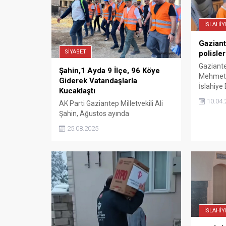
İSLAHİY
Gaziant
SİYASET
polisle
Gaziante
Şahin,1 Ayda 9 İlçe, 96 Köye
Mehmet 
Giderek Vatandaşlarla
İslahiy
Kucaklaştı
Taşkır,1
10.04.
AK Parti Gaziantep Milletvekili Ali
dolayısı
Şahin, Ağustos ayında
öğrenci 
gerçekleştirdiği saha çalışmasında
Koltuğa 
25.08.2025
Gaziantep’in 9 ilçesi ve 96 köyünü
anons y
ziyaret ederek vatandaşlarla
polisleri
kucaklaştı. Şahin,bu kapsamda
5390 kilometre yol kat etti.
İSLAHİY