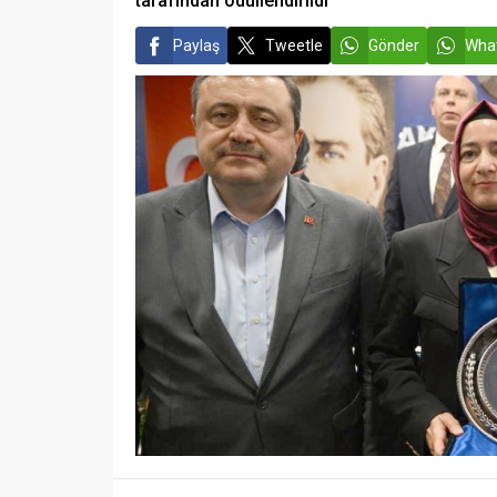
tarafından ödüllendirildi
Paylaş
Tweetle
Gönder
What