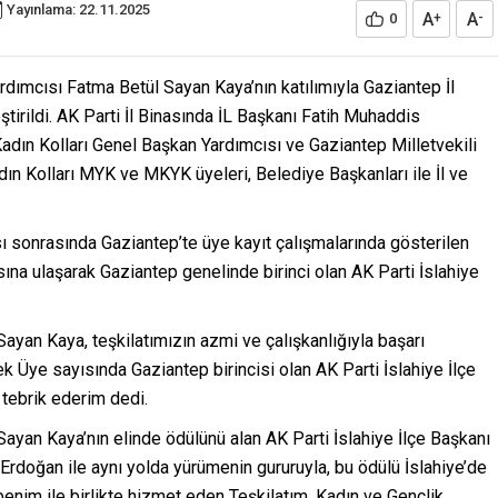
Yayınlama: 22.11.2025
A
A
0
+
-
ardımcısı Fatma Betül Sayan Kaya’nın katılımıyla Gaziantep İl
tirildi. AK Parti İl Binasında İL Başkanı Fatih Muhaddis
Kadın Kolları Genel Başkan Yardımcısı ve Gaziantep Milletvekili
n Kolları MYK ve MKYK üyeleri, Belediye Başkanları ile İl ve
sı sonrasında Gaziantep’te üye kayıt çalışmalarında gösterilen
sına ulaşarak Gaziantep genelinde birinci olan AK Parti İslahiye
ayan Kaya, teşkilatımızın azmi ve çalışkanlığıyla başarı
k Üye sayısında Gaziantep birincisi olan AK Parti İslahiye İlçe
 tebrik ederim dedi.
ayan Kaya’nın elinde ödülünü alan AK Parti İslahiye İlçe Başkanı
doğan ile aynı yolda yürümenin gururuyla, bu ödülü İslahiye’de
nim ile birlikte hizmet eden Teşkilatım, Kadın ve Gençlik