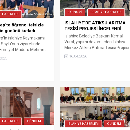
EKONOMİ
İSLAHİYE HABERLERİ
E HABERLERİ
İSLAHİYE’DE ATIKSU ARITMA
ep’te öğrenci telsizle
TESİSİ PROJESİ İNCELENDİ
rin gününü kutladı
İslahiye Belediye Başkanı Kemal
p’in İslahiye Kaymakamı
Vural, yapımı devam eden İslahiye
Soylu'nun ziyaretinde
Merkez Atıksu Arıtma Tesisi Projesi
e Emniyet Müdürü Mehmet
kapsamında sahada incelemelerde
0 Nisan Polis Haftası
16.04.2026
2025
bulunan heyeti ağırladı. Proje
yla koltuğunu temsili olarak
sahasında gerçekleştirilen ziyarete,
Mustafa Duman’a bıraktı.
heyet başkanı ve daire başkanı
oturduktan sonra telsizle
Mehmet Yunus İnan, Lot 1
apan Duman, kahraman
projelerinden sorumlu Cengiz
n günlerini kutladı.
Özcan, Bakanlık İzleme Birimi Şube
Müdürü ile GASKİ Arıtma Daire
Başkanı Mehmet Yüzbaşıoğlu...
E HABERLERİ
GÜNDEM
İSLAHİYE HABERLERİ
GÜNDEM