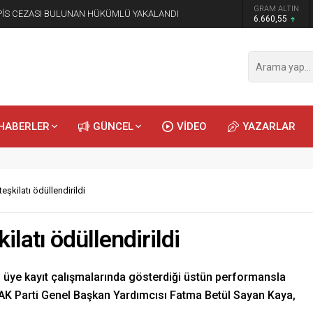
GRAM ALTIN
HAPİS CEZASI BULUNAN HÜKÜMLÜ YAKALANDI
6.660,55
HABERLER
GÜNCEL
VİDEO
YAZARLAR
teşkilatı ödüllendirildi
ilatı ödüllendirildi
ı, üye kayıt çalışmalarında gösterdiği üstün performansla
i. AK Parti Genel Başkan Yardımcısı Fatma Betül Sayan Kaya,