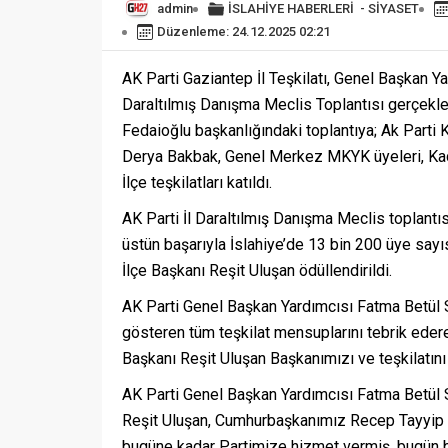
admin
İSLAHİYE HABERLERİ
-
SİYASET
Düzenleme: 24.12.2025 02:21
AK Parti Gaziantep İl Teşkilatı, Genel Başkan Y
Daraltılmış Danışma Meclis Toplantısı gerçekleş
Fedaioğlu başkanlığındaki toplantıya; Ak Parti 
Derya Bakbak, Genel Merkez MKYK üyeleri, Kadı
İlçe teşkilatları katıldı.
AK Parti İl Daraltılmış Danışma Meclis toplantı
üstün başarıyla İslahiye’de 13 bin 200 üye sayı
İlçe Başkanı Reşit Uluşan ödüllendirildi.
AK Parti Genel Başkan Yardımcısı Fatma Betül S
gösteren tüm teşkilat mensuplarını tebrik edere
Başkanı Reşit Uluşan Başkanımızı ve teşkilatını
AK Parti Genel Başkan Yardımcısı Fatma Betül S
Reşit Uluşan, Cumhurbaşkanımız Recep Tayyip Er
bugüne kadar Partimize hizmet vermiş, bugün be