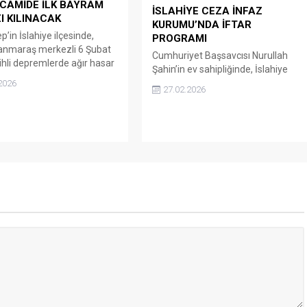
 CAMİDE İLK BAYRAM
İSLAHİYE CEZA İNFAZ
 KILINACAK
KURUMU’NDA İFTAR
’in İslahiye ilçesinde,
PROGRAMI
nmaraş merkezli 6 Şubat
Cumhuriyet Başsavcısı Nurullah
ihli depremlerde ağır hasar
Şahin’in ev sahipliğinde, İslahiye
yıkılan Tarihi Dervişiye
Ceza İnfaz Kurumu’nda
2026
27.02.2026
restorasyon çalışmalarının
düzenlenen iftar programında ilçe
 3 yıl sonra bayram namazı
protokolü bir araya geldi. Programa,
. İslahiye Hacı Ali Öztürk
İslahiye Belediye Başkanı Kemal
sinde bulunan Osmanlı
Vural, Nurdağı Belediye başkanı
in özelliklerini taşıyan ve
Mehmet Yıldırır, 2. Zırhlı Tugay
nda ibadete açılan Tarihi
Komutan Yardımcısı Kurmay Albay
aşa cami, asrın felakatinde
Kemal Özcan,İsslahiye Adliyesinde
 çatıya...
görev yapan hakim ve cumhuriyet
savcıları, İlçe Emniyet Müdürü
Mehmet Taşkır,...