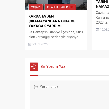
TARİHİ
NAMAZI
YAŞAM
İSLAHİYE HABERLERİ
Gaziantep
KARDA EVDEN
Kahrama
ÇIKAMAYANLARA GIDA VE
2023 tar
YAKACAK YARDIMI
gören ve 
19.03.
Camisi, 
Gaziantep’in İslahiye İlçesinde, etkili
ardından
olan kar yağışı nedeniyle dışarıya
kılınacak
çıkamayan ailelere İslahiye
23.01.2026
Mahalle
Müftülüğü gıda kolisi ve yakacak
mimarisin
yardımı yaptı. İslahiye de etkili olan
1865 yılı
kar yağışı hayatı olumsuz şekilde
Derviş P
etkiledi. Yoğun kar yağışı nedeniyle
minarenin
sokağa çıkamayan ihtiyaç
Bir Yorum Yazın
sahiplerine İslahiye İlçe Müftülüğü
ve Türkiye Diyanet Vakfı İslahiye
Şubesi ekipleri, gıda kolileri ve...