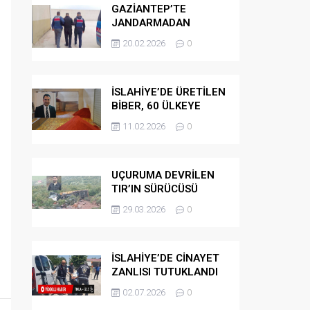
GAZİANTEP’TE
JANDARMADAN
GÖÇMEN
20.02.2026
0
KAÇAKÇILARINA
OPERASYON
İSLAHİYE’DE ÜRETİLEN
BİBER, 60 ÜLKEYE
İHRAÇ EDİLİYOR
11.02.2026
0
UÇURUMA DEVRİLEN
TIR’IN SÜRÜCÜSÜ
HAYATINI KAYBETTİ
29.03.2026
0
İSLAHİYE’DE CİNAYET
ZANLISI TUTUKLANDI
02.07.2026
0