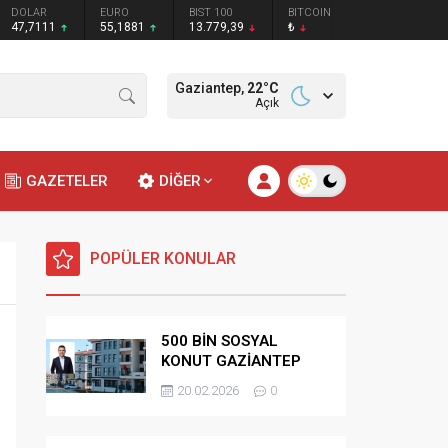
DOLAR
EURO
BIST 100
BITCOIN
47,7111
55,1881
13.779,39
₺
Gaziantep,
22
°C
Açık
GAZETELER
DİĞER
POPÜLER KONULAR
500 BİN SOSYAL
KONUT GAZİANTEP
HAK SAHİPLİĞİ
20.02.2026
0
BELİRLEME KURASI-
CANLI-