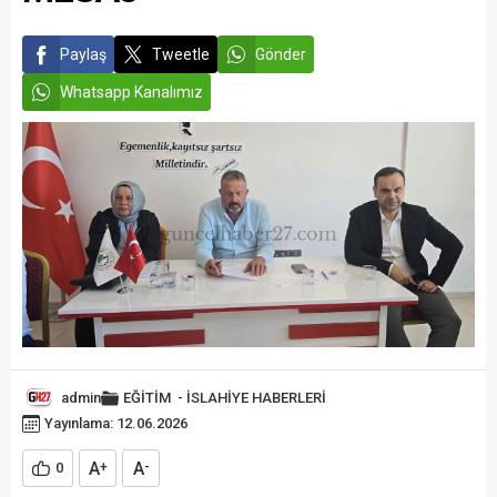
Paylaş
Tweetle
Gönder
Whatsapp Kanalımız
admin
EĞİTİM
-
İSLAHİYE HABERLERİ
Yayınlama: 12.06.2026
A
A
0
+
-