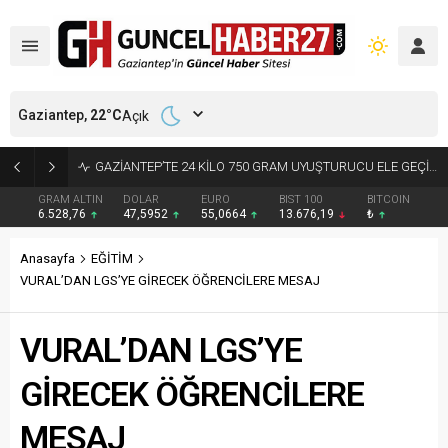
Gaziantep,
22
°C
Açık
OTOYOL JANDARMA’DAN DRON DESTEKLİ DENETİM
GRAM ALTIN
DOLAR
EURO
BIST 100
BITCOIN
6.528,76
47,5952
55,0664
13.676,19
₺
Anasayfa
EĞİTİM
VURAL’DAN LGS’YE GİRECEK ÖĞRENCİLERE MESAJ
VURAL’DAN LGS’YE
GİRECEK ÖĞRENCİLERE
MESAJ