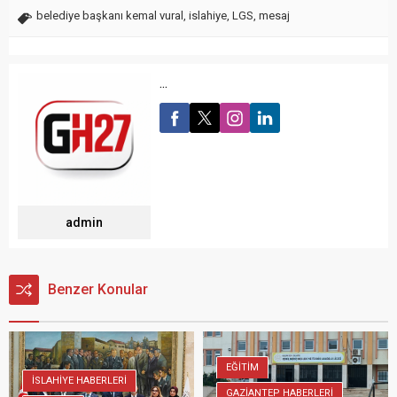
belediye başkanı kemal vural
,
islahiye
,
LGS
,
mesaj
...
admin
Benzer Konular
EĞİTİM
İSLAHİYE HABERLERİ
GAZİANTEP HABERLERİ