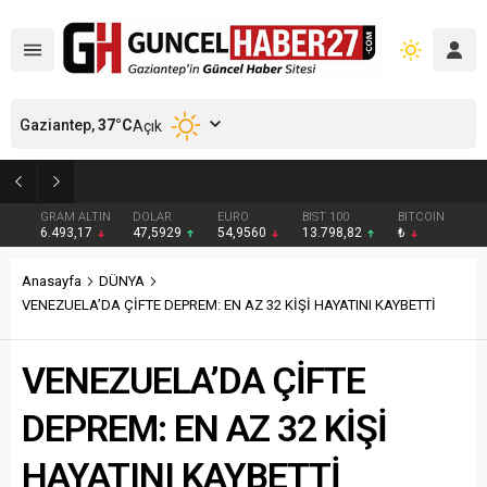
Gaziantep,
37
°C
Açık
GAZİANTEP’TE ARANAN 2 HÜKÜMLÜ YAKALANDI
GRAM ALTIN
DOLAR
EURO
BIST 100
BITCOIN
6.493,17
47,5929
54,9560
13.798,82
₺
Anasayfa
DÜNYA
VENEZUELA’DA ÇİFTE DEPREM: EN AZ 32 KİŞİ HAYATINI KAYBETTİ
VENEZUELA’DA ÇİFTE
DEPREM: EN AZ 32 KİŞİ
HAYATINI KAYBETTİ