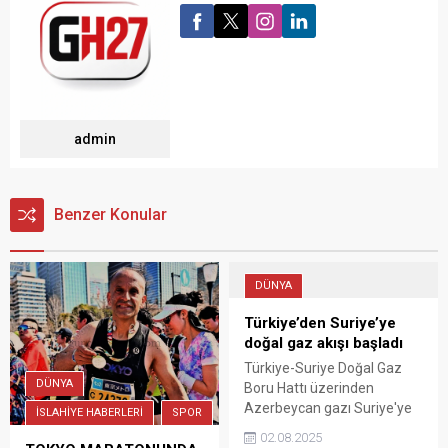
admin
Benzer Konular
DÜNYA
Türkiye’den Suriye’ye
doğal gaz akışı başladı
Türkiye-Suriye Doğal Gaz
DÜNYA
Boru Hattı üzerinden
Azerbeycan gazı Suriye'ye
İSLAHİYE HABERLERİ
SPOR
Kilis'e bağlı Yavuzlu köyünde
02.08.2025
gerçekleştirilen törenle