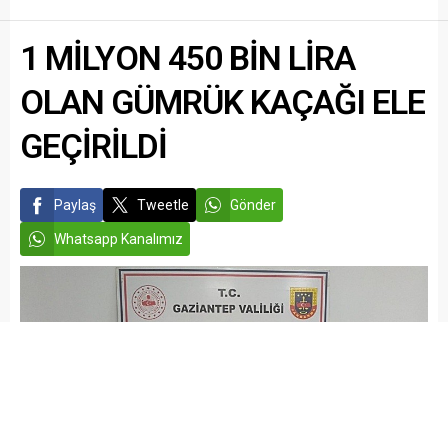
Gaziantep Büyükşehir
Belediye Başkanı Fatma
1 MİLYON 450 BİN LİRA
Şahin, Halep Valisi Azzam Al
Gharib ve Gaziantep Valisi
Kemal...
OLAN GÜMRÜK KAÇAĞI ELE
GEÇİRİLDİ
Paylaş
Tweetle
Gönder
Whatsapp Kanalımız