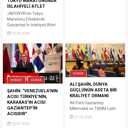
TOKYO MARATONUNDA
verilmeye başlandı.
İSLAHİYELİ ATLET
JAPONYA’nın Tokyo
Maratonu Erkeklerde
Gaziantep’in İslahiyeli Atlet
Şaban Doğan’da katılarak
02.03.2026
Türkiyeyi Gaziantep’i ve
İslahiyeyi temsil etti. 42
Kilometrelik Tokyo
maratonunda koşan Atlet
Doğan, koşuyu
tamamlayarak aldığı
madalya ile İslahiye’nin
DÜNYA
gururu oldu. Tokyo’da
SİYASET
DÜNYA
koşmanın mutluluğunu
ALİ ŞAHİN, DÜNYA
yaşayan İş İnsanı ve
GÜÇLÜNÜN ADETA BİR
ŞAHİN: “VENEZUELA’NIN
Maratoncu Şaban Doğan,
KRALİYET ORMANI
ACISI TÜRKİYE’NİN,
“Tokyo’ da sadece 42
KARAKAS’IN ACISI
AK Parti Gaziantep
kilometre bir yarış
GAZİANTEP’İN
Milletvekili ve TBMM Latin
koşmadım, öncelikle...
ACISIDIR”
Amerika ve Karayipler
27.03.2026
Parlamentosu (PARLATINO)
Latin Amerika ve Karayipler
02.07.2026
Türk Delegasyonu Başkanı
Parlamentosu (PARLATİNO)