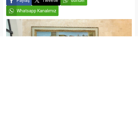
Paylaş
Tweetle
Gönder
Whatsapp Kanalımız
admin
EĞİTİM
GAZİANTEP HABERLERİ
Yayınlama: 03.07.2026
Düzenleme: 03.07.2026 11:00
A
A
+
-