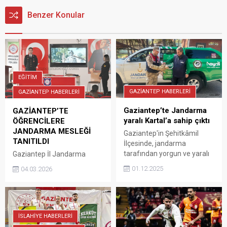
Benzer Konular
EĞİTİM
GAZİANTEP HABERLERİ
GAZİANTEP HABERLERİ
Gaziantep’te Jandarma
GAZİANTEP’TE
yaralı Kartal’a sahip çıktı
ÖĞRENCİLERE
JANDARMA MESLEĞİ
Gaziantep'in Şehitkâmil
TANITILDI
İlçesinde, jandarma
tarafından yorgun ve yaralı
Gaziantep İl Jandarma
olarak bulunan kartal tedavi
Komutanlığına bağlı ekipler,
01.12.2025
04.03.2026
altına alındı.
lise öğrencilerine jandarma
mesleği iile ilgili bilgilendirici
eğitimler verdi. Gaziantep İl
Jandarma Komutanlığı
ekipleri, il merkezinde ve
İSLAHİYE HABERLERİ
ilçelerde bulunan