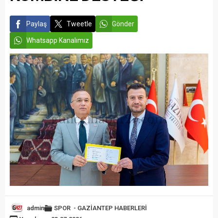
Paylaş
Tweetle
Gönder
Whatsapp Kanalımız
admin
SPOR
-
GAZİANTEP HABERLERİ