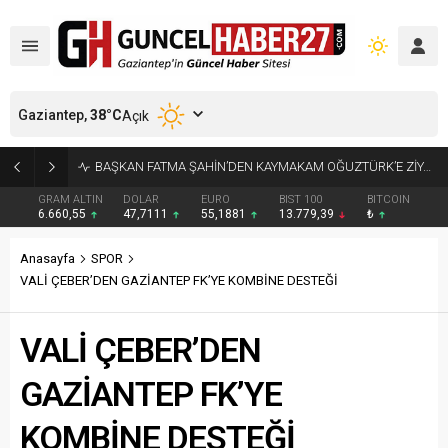
Gaziantep,
38
°C
Açık
KÜÇÜK AK BALIKÇILLAR AĞAÇLARI BEYAZA BÜRÜDÜ
GRAM ALTIN
DOLAR
EURO
BIST 100
BITCOIN
6.660,55
47,7111
55,1881
13.779,39
₺
Anasayfa
SPOR
VALİ ÇEBER’DEN GAZİANTEP FK’YE KOMBİNE DESTEĞİ
VALİ ÇEBER’DEN
GAZİANTEP FK’YE
KOMBİNE DESTEĞİ